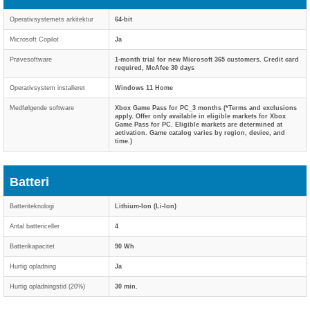
Operativsystemets arkitektur
64-bit
Microsoft Copilot
Ja
Prøvesoftware
1-month trial for new Microsoft 365 customers. Credit card
required, McAfee 30 days
Operativsystem installeret
Windows 11 Home
Medfølgende software
Xbox Game Pass for PC_3 months (*Terms and exclusions
apply. Offer only available in eligible markets for Xbox
Game Pass for PC. Eligible markets are determined at
activation. Game catalog varies by region, device, and
time.)
Batteri
Batteriteknologi
Lithium-Ion (Li-Ion)
Antal battericeller
4
Batterikapacitet
90 Wh
Hurtig opladning
Ja
Hurtig opladningstid (20%)
30 min.