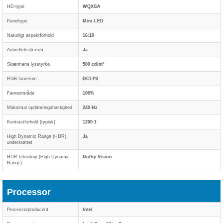
HD-type
WQXGA
Paneltype
Mini-LED
Naturligt aspektforhold
16:10
Antirefleksskærm
Ja
Skærmens lysstyrke
500 cd/m²
RGB-farverum
DCI-P3
Farveområde
100%
Maksimal opdateringshastighed
240 Hz
Kontrastforhold (typisk)
1200:1
High Dynamic Range (HDR)
Ja
understøttet
HDR-teknologi (High Dynamic
Dolby Vision
Range)
Processor
Processorproducent
Intel