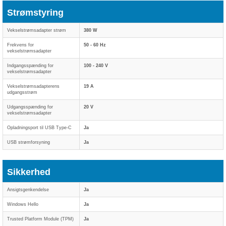
Strømstyring
Vekselstrømsadapter strøm
380 W
Frekvens for
50 - 60 Hz
vekselstrømsadapter
Indgangsspænding for
100 - 240 V
vekselstrømsadapter
Vekselstrømsadapterens
19 A
udgangsstrøm
Udgangsspænding for
20 V
vekselstrømsadapter
Opladningsport til USB Type-C
Ja
USB strømforsyning
Ja
Sikkerhed
Ansigtsgenkendelse
Ja
Windows Hello
Ja
Trusted Platform Module (TPM)
Ja