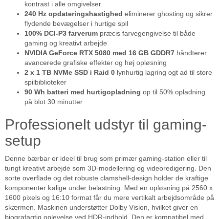
kontrast i alle omgivelser
240 Hz opdateringshastighed
eliminerer ghosting og sikrer
flydende bevægelser i hurtige spil
100% DCI-P3 farverum
præcis farvegengivelse til både
gaming og kreativt arbejde
NVIDIA GeForce RTX 5080 med 16 GB GDDR7
håndterer
avancerede grafiske effekter og høj opløsning
2 x 1 TB NVMe SSD i Raid 0
lynhurtig lagring ogt ad til store
spilbiblioteker
90 Wh batteri med hurtigopladning
op til 50% opladning
på blot 30 minutter
Professionelt udstyr til gaming-
setup
Denne bærbar er ideel til brug som primær gaming-station eller til
tungt kreativt arbejde som 3D-modellering og videoredigering. Den
sorte overflade og det robuste clamshell-design holder de kraftige
komponenter kølige under belastning. Med en opløsning på 2560 x
1600 pixels og 16:10 format får du mere vertikalt arbejdsområde på
skærmen. Maskinen understøtter Dolby Vision, hvilket giver en
biografagtig oplevelse ved HDR-indhold. Den er kompatibel med