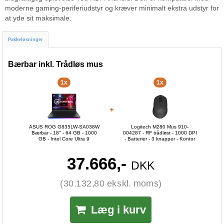
moderne gaming-periferiudstyr og kræver minimalt ekstra udstyr for
at yde sit maksimale.
Pakkeløsninger
Bærbar inkl. Trådløs mus
1x
1x
ASUS ROG G835LW-SA038W
Logitech M280 Mus 910-
Bærbar - 18" - 64 GB - 1000
004287 - RF trådløst - 1000 DPI
GB - Intel Core Ultra 9
- Batterier - 3 knapper - Kontor
37.666,-
DKK
(30.132,80 ekskl. moms)
Læg i kurv