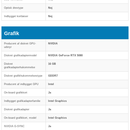
Optisk drevtype
Nej
Indbygget kortlæser
Nej
Grafik
Producent af diskret GPU-
NVIDIA
udstyr
Diskret grafikadaptermodel
NVIDIA GeForce RTX 5080
Diskret
16 GB
grafikadapterhukommelse
Diskret grafikhukommelsestype
GDDR7
Producent af indbygget GPU
Intel
On-board grafikkort
Ja
Indbygget grafikadapterfamilie
Intel Graphics
Diskret grafikadapter
Ja
On-board grafikkort, model
Intel Graphics
NVIDIA G-SYNC
Ja