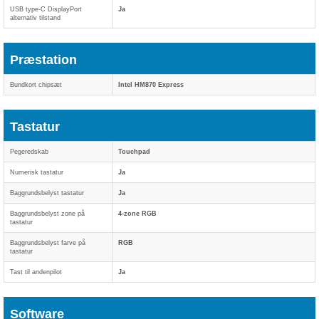
USB type-C DisplayPort
Ja
alternativ tilstand
Præstation
Bundkort chipsæt
Intel HM870 Express
Tastatur
Pegeredskab
Touchpad
Numerisk tastatur
Ja
Baggrundsbelyst tastatur
Ja
Baggrundsbelyst zone på
4-zone RGB
tastatur
Baggrundsbelyst farve på
RGB
tastatur
Tast til andenpilot
Ja
Software