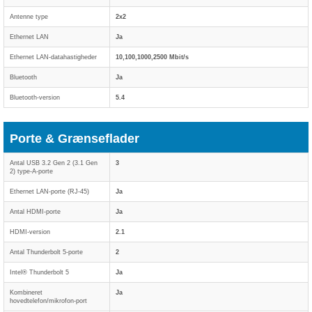
Antenne type
2x2
Ethernet LAN
Ja
Ethernet LAN-datahastigheder
10,100,1000,2500 Mbit/s
Bluetooth
Ja
Bluetooth-version
5.4
Porte & Grænseflader
Antal USB 3.2 Gen 2 (3.1 Gen
3
2) type-A-porte
Ethernet LAN-porte (RJ-45)
Ja
Antal HDMI-porte
Ja
HDMI-version
2.1
Antal Thunderbolt 5-porte
2
Intel® Thunderbolt 5
Ja
Kombineret
Ja
hovedtelefon/mikrofon-port