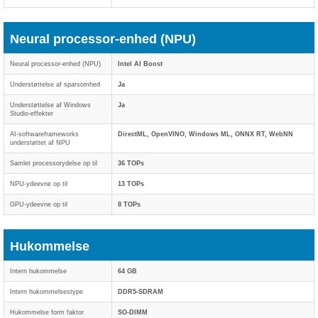
Neural processor-enhed (NPU)
Neural processor-enhed (NPU)
Intel AI Boost
Understøttelse af sparsomhed
Ja
Understøttelse af Windows
Ja
Studio-effekter
AI-softwareframeworks
DirectML, OpenVINO, Windows ML, ONNX RT, WebNN
understøttet af NPU
Samlet processorydelse op til
36 TOPs
NPU-ydeevne op til
13 TOPs
GPU-ydeevne op til
8 TOPs
Hukommelse
Intern hukommelse
64 GB
Intern hukommelsestype
DDR5-SDRAM
Hukommelse form faktor
SO-DIMM