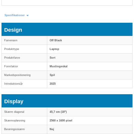
Specifikationer
Design
Farvenavn
Off Black
Produkttype
Laptop
Produktfarve
Sort
Formfaktor
Muslingeskal
Markedspositionering
Spil
Introduktionsår
2025
Display
Skærm diagonal
45,7 cm (18")
Skærmopløsning
2560 x 1600 pixel
Berøringsskærm
Nej