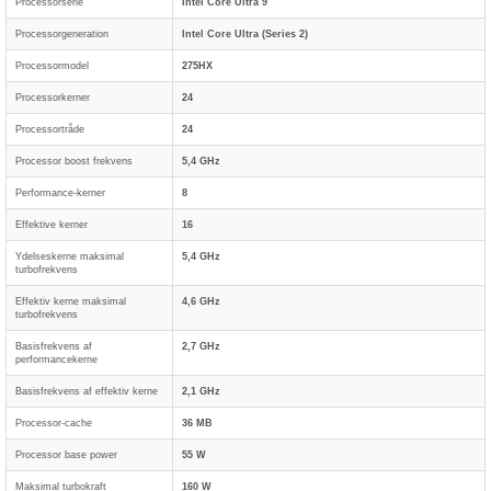
Processorserie
Intel Core Ultra 9
Processorgeneration
Intel Core Ultra (Series 2)
Processormodel
275HX
Processorkerner
24
Processortråde
24
Processor boost frekvens
5,4 GHz
Performance-kerner
8
Effektive kerner
16
Ydelseskerne maksimal
5,4 GHz
turbofrekvens
Effektiv kerne maksimal
4,6 GHz
turbofrekvens
Basisfrekvens af
2,7 GHz
performancekerne
Basisfrekvens af effektiv kerne
2,1 GHz
Processor-cache
36 MB
Processor base power
55 W
Maksimal turbokraft
160 W