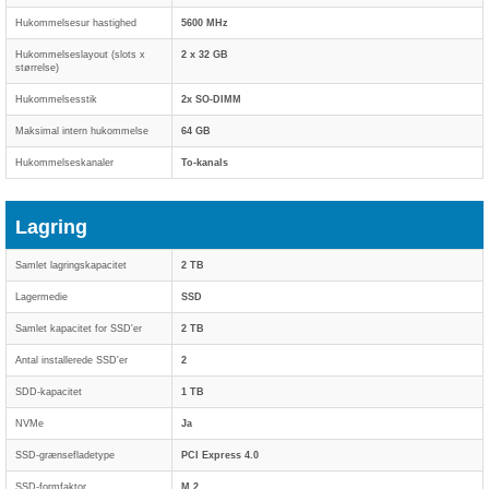
Hukommelsesur hastighed
5600 MHz
Hukommelseslayout (slots x
2 x 32 GB
størrelse)
Hukommelsesstik
2x SO-DIMM
Maksimal intern hukommelse
64 GB
Hukommelseskanaler
To-kanals
Lagring
Samlet lagringskapacitet
2 TB
Lagermedie
SSD
Samlet kapacitet for SSD'er
2 TB
Antal installerede SSD'er
2
SDD-kapacitet
1 TB
NVMe
Ja
SSD-grænsefladetype
PCI Express 4.0
SSD-formfaktor
M.2