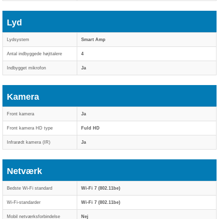
Lyd
Lydsystem
Smart Amp
Antal indbyggede højttalere
4
Indbygget mikrofon
Ja
Kamera
Front kamera
Ja
Front kamera HD type
Fuld HD
Infrarødt kamera (IR)
Ja
Netværk
Bedste Wi-Fi standard
Wi-Fi 7 (802.11be)
Wi-Fi-standarder
Wi-Fi 7 (802.11be)
Mobil netværksforbindelse
Nej