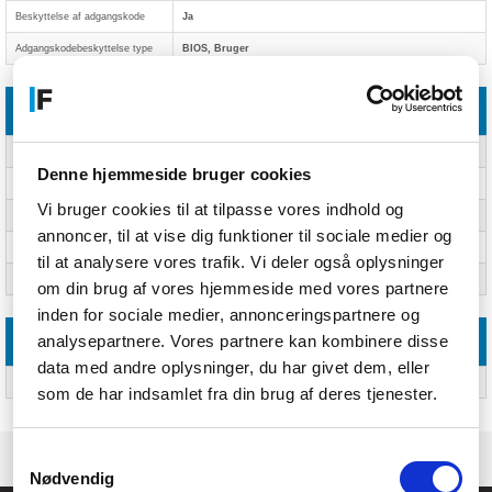
Beskyttelse af adgangskode
Ja
Adgangskodebeskyttelse type
BIOS, Bruger
Vægt & størrelser
Bredde
399 mm
Denne hjemmeside bruger cookies
Dybde
298 mm
Vi bruger cookies til at tilpasse vores indhold og
Højde (front)
2,35 cm
annoncer, til at vise dig funktioner til sociale medier og
Højde (bagside)
3,2 cm
til at analysere vores trafik. Vi deler også oplysninger
Vægt
3,48 kg
om din brug af vores hjemmeside med vores partnere
inden for sociale medier, annonceringspartnere og
analysepartnere. Vores partnere kan kombinere disse
Emballage indhold
data med andre oplysninger, du har givet dem, eller
AC-adapter inkluderet
Ja
som de har indsamlet fra din brug af deres tjenester.
Samtykkevalg
Nødvendig