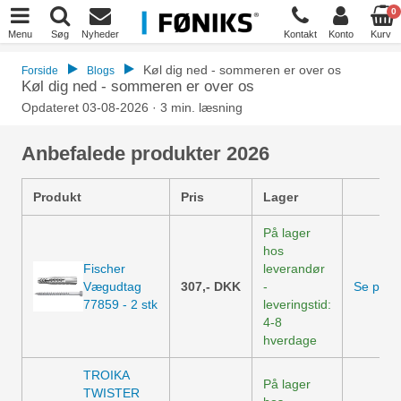
0
Menu
Søg
Nyheder
Kontakt
Konto
Kurv
Køl dig ned - sommeren er over os
Forside
Blogs
Køl dig ned - sommeren er over os
Opdateret 03-08-2026 · 3 min. læsning
Anbefalede produkter 2026
Produkt
Pris
Lager
På lager
hos
Fischer
leverandør
Vægudtag
307,-
DKK
-
Se prod
77859 - 2 stk
leveringstid:
4-8
hverdage
TROIKA
På lager
TWISTER