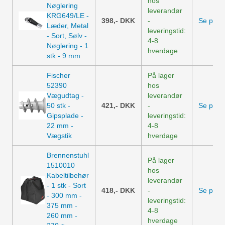
hos
Nøglering
leverandør
KRG649/LE -
398,-
DKK
-
Se prod
Læder, Metal
leveringstid:
- Sort, Sølv -
4-8
Nøglering - 1
hverdage
stk - 9 mm
Fischer
På lager
52390
hos
Vægudtag -
leverandør
50 stk -
421,-
DKK
-
Se prod
Gipsplade -
leveringstid:
22 mm -
4-8
Vægstik
hverdage
Brennenstuhl
På lager
1510010
hos
Kabeltilbehør
leverandør
- 1 stk - Sort
418,-
DKK
-
Se prod
- 300 mm -
leveringstid:
375 mm -
4-8
260 mm -
hverdage