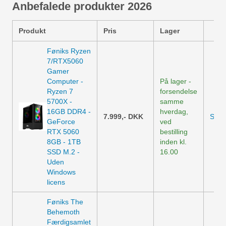
Anbefalede produkter 2026
Produkt
Pris
Lager
Føniks Ryzen
7/RTX5060
Gamer
Computer -
På lager -
Ryzen 7
forsendelse
5700X -
samme
16GB DDR4 -
hverdag,
7.999,-
DKK
Se p
GeForce
ved
RTX 5060
bestilling
8GB - 1TB
inden kl.
SSD M.2 -
16.00
Uden
Windows
licens
Føniks The
Behemoth
Færdigsamlet