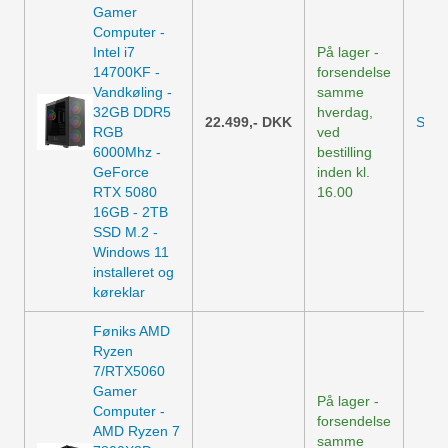
Gamer
Computer -
Intel i7
På lager -
14700KF -
forsendelse
Vandkøling -
samme
32GB DDR5
hverdag,
22.499,-
DKK
Se p
RGB
ved
6000Mhz -
bestilling
GeForce
inden kl.
RTX 5080
16.00
16GB - 2TB
SSD M.2 -
Windows 11
installeret og
køreklar
Føniks AMD
Ryzen
7/RTX5060
Gamer
På lager -
Computer -
forsendelse
AMD Ryzen 7
samme