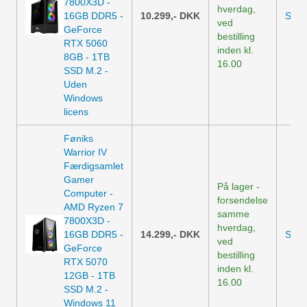
7800X3D -
hverdag,
16GB DDR5 -
10.299,-
DKK
Se p
ved
GeForce
bestilling
RTX 5060
inden kl.
8GB - 1TB
16.00
SSD M.2 -
Uden
Windows
licens
Føniks
Warrior IV
Færdigsamlet
Gamer
På lager -
Computer -
forsendelse
AMD Ryzen 7
samme
7800X3D -
hverdag,
16GB DDR5 -
14.299,-
DKK
Se p
ved
GeForce
bestilling
RTX 5070
inden kl.
12GB - 1TB
16.00
SSD M.2 -
Windows 11