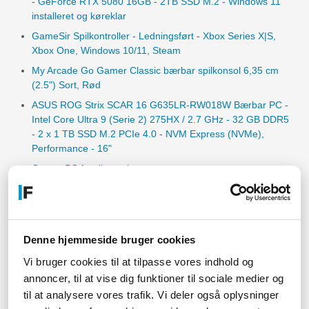
- GeForce RTX 5080 16GB - 2TB SSD M.2 - Windows 11
installeret og køreklar
GameSir Spilkontroller - Ledningsført - Xbox Series X|S,
Xbox One, Windows 10/11, Steam
My Arcade Go Gamer Classic bærbar spilkonsol 6,35 cm
(2.5") Sort, Rød
ASUS ROG Strix SCAR 16 G635LR-RW018W Bærbar PC -
Intel Core Ultra 9 (Serie 2) 275HX / 2.7 GHz - 32 GB DDR5
- 2 x 1 TB SSD M.2 PCIe 4.0 - NVM Express (NVMe),
Performance - 16"
Gamer PC færdigsamlet
Føniks færdigbygget PC
Denne hjemmeside bruger cookies
Relaterede artikler
Vi bruger cookies til at tilpasse vores indhold og
annoncer, til at vise dig funktioner til sociale medier og
High End Gaming Computere - Når kun det bedste er godt
til at analysere vores trafik. Vi deler også oplysninger
nok!