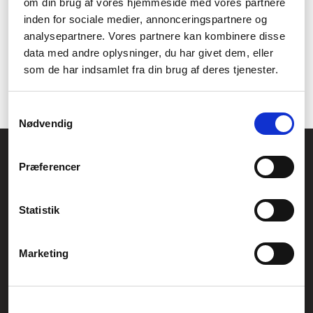
om din brug af vores hjemmeside med vores partnere
NZXT - kabinetter til gamere og entusiaster
inden for sociale medier, annonceringspartnere og
Hvilken gamer PC skal jeg købe?
analysepartnere. Vores partnere kan kombinere disse
Føniks Computers guide til Fortnite - køb det helt rigtige
data med andre oplysninger, du har givet dem, eller
udstyr hos os!
som de har indsamlet fra din brug af deres tjenester.
Samtykkevalg
Nødvendig
Føniks Computer Aarhus
Præferencer
CVR.: 26208637
Anelystparken 33B,
8381 Tilst
Generelle henvendelser:
Statistik
kontakt@fcomputer.dk
Service- og reklamationsafdelingen:
Marketing
service@fcomputer.dk
Sitemap