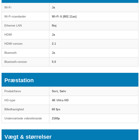
Wi-Fi
Ja
Wi-Fi-standarder
Wi-Fi 6 (802.11ax)
Ethernet LAN
Nej
HDMI
Ja
HDMI-version
2.1
Bluetooth
Ja
Bluetooth-version
5.0
Præstation
Produktfarve
Sort, Sølv
HD-type
4K Ultra HD
Billedhastighed
60 fps
Understøttede videotilstande
2160p
Vægt & størrelser