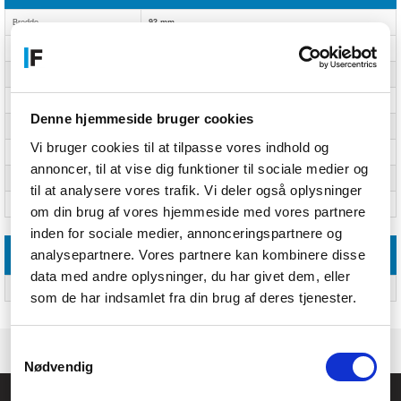
Bredde
93 mm
Dybde
93 mm
Højde
31 mm
Vægt
208 g
Denne hjemmeside bruger cookies
Pakkebredde
109 mm
Vi bruger cookies til at tilpasse vores indhold og
Pakkedybde
147 mm
annoncer, til at vise dig funktioner til sociale medier og
Pakkehøjde
78 mm
til at analysere vores trafik. Vi deler også oplysninger
Pakkevægt
540 g
om din brug af vores hjemmeside med vores partnere
inden for sociale medier, annonceringspartnere og
analysepartnere. Vores partnere kan kombinere disse
Emballage indhold
data med andre oplysninger, du har givet dem, eller
Fjernbetjening inkluderet
Ja
som de har indsamlet fra din brug af deres tjenester.
Samtykkevalg
Nødvendig
Føniks Computer Aarhus