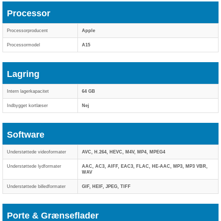
Processor
Processorproducent
Apple
Processormodel
A15
Lagring
Intern lagerkapacitet
64 GB
Indbygget kortlæser
Nej
Software
Understøttede videoformater
AVC, H.264, HEVC, M4V, MP4, MPEG4
Understøttede lydformater
AAC, AC3, AIFF, EAC3, FLAC, HE-AAC, MP3, MP3 VBR,
WAV
Understøttede billedformater
GIF, HEIF, JPEG, TIFF
Porte & Grænseflader