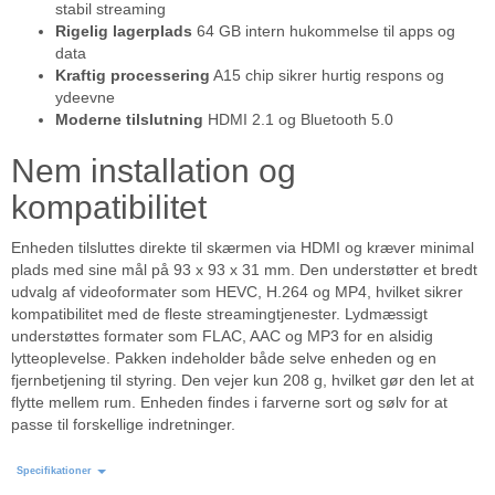
stabil streaming
Rigelig lagerplads
64 GB intern hukommelse til apps og
data
Kraftig processering
A15 chip sikrer hurtig respons og
ydeevne
Moderne tilslutning
HDMI 2.1 og Bluetooth 5.0
Nem installation og
kompatibilitet
Enheden tilsluttes direkte til skærmen via HDMI og kræver minimal
plads med sine mål på 93 x 93 x 31 mm. Den understøtter et bredt
udvalg af videoformater som HEVC, H.264 og MP4, hvilket sikrer
kompatibilitet med de fleste streamingtjenester. Lydmæssigt
understøttes formater som FLAC, AAC og MP3 for en alsidig
lytteoplevelse. Pakken indeholder både selve enheden og en
fjernbetjening til styring. Den vejer kun 208 g, hvilket gør den let at
flytte mellem rum. Enheden findes i farverne sort og sølv for at
passe til forskellige indretninger.
Specifikationer