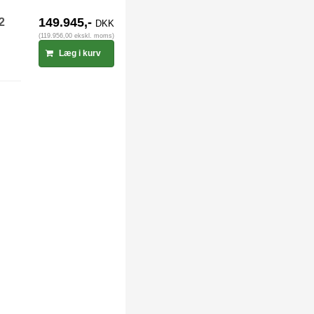
-2
149.945,-
DKK
(119.956,00 ekskl. moms)
Læg i kurv