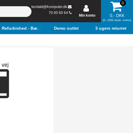
0
kontakt@fcomputer.dk
70 60 60 64
0,- DKK
Min konto
(0,- DKK ekskl. moms)
Refurbished - Bærbar
Demo outlet
3 ugers returret