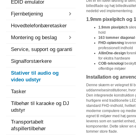
Det er en ideel løsning til dem
EDID emulator
billedflade og høj billedkvali
nedetid ved implementering.
Fjernbetjening
1.9mm pixelpitch og
Hovedtelefonbæretasker
1.9mm pixelpitch
sikr
hold
Montering og beslag
163 tommer diagonal
FHD-opløsning
leverer 
professionelt indhold
Service, support og garanti
AllinOne-design
forenk
for ekstra hardware
Signalforstærkere
COB-teknologi
beskytt
offentlige miljøer
Stativer til audio og
Installation og anven
video udstyr
Denne skærm er velegnet til b
uddannelsesinstitutioner, hvor 
Tasker
Den integrerede konstruktion 
hurtigere end traditionelle 
Tilbehør til karaoke og DJ
standard FHD-indhold, hvilket
udstyr
moderne computere og mediesp
egnet til miljøer med høj ge
Transportabelt
leveres som en samlet enhed, 
komponenter. Dette sikrer en e
afspillertilbehør
tommer store flade.