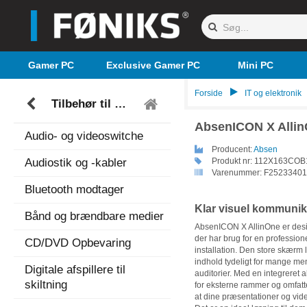
Gamer PC
Exclusive Gamer PC
Mini PC
Forside
IT og elektronik
Tilbehør til TV og Hi-Fi
AbsenICON X Alli
Audio- og videoswitche
Producent:
Absen
Audiostik og -kabler
Produkt nr:
112X163COB
Varenummer:
F25233401
Bluetooth modtager
Klar visuel kommunika
Bånd og brændbare medier
AbsenICON X AllinOne er design
der har brug for en professio
CD/DVD Opbevaring
installation. Den store skærm
indhold tydeligt for mange men
Digitale afspillere til
auditorier. Med en integreret 
skiltning
for eksterne rammer og omfat
at dine præsentationer og vide