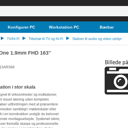
Konfigurer PC
Workstation PC
Bærbar
TV/Hi-Fi
Tilbehør til TV og Hi-Fi
Stativer til audio og video udstyr
nOne 1.9mm FHD 163"
13ARS68
tion i stor skala
et til virksomheder og institutioner,
nel visuel løsning uden kompleks
 løser udfordringen med at præsentere
nesker samtidigt i mødelokaler eller
alt-i-en konstruktion undgår du behovet
tende montagearbejde. Systemet sikrer,
oer fremstår skarpe og professionelle.