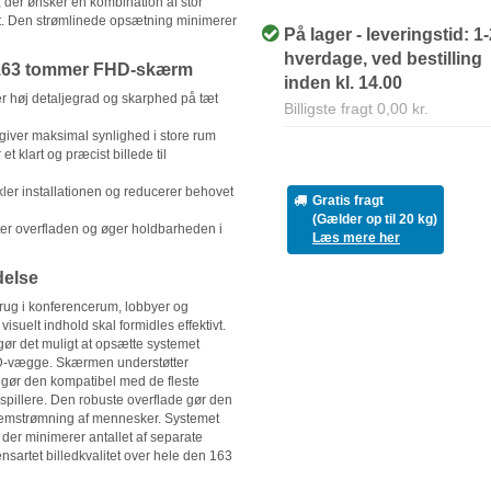
, der ønsker en kombination af stor
tet. Den strømlinede opsætning minimerer
På lager - leveringstid: 1
hverdage, ved bestilling
 163 tommer FHD-skærm
inden kl. 14.00
er høj detaljegrad og skarphed på tæt
Billigste fragt 0,00 kr.
giver maksimal synlighed i store rum
et klart og præcist billede til
ler installationen og reducerer behovet
Gratis fragt
(Gælder op til 20 kg)
er overfladen og øger holdbarheden i
Læs mere her
delse
rug i konferencerum, lobbyer og
visuelt indhold skal formidles effektivt.
gør det muligt at opsætte systemet
LED-vægge. Skærmen understøtter
 gør den kompatibel med de fleste
illere. Den robuste overflade gør den
nnemstrømning af mennesker. Systemet
der minimerer antallet af separate
nsartet billedkvalitet over hele den 163