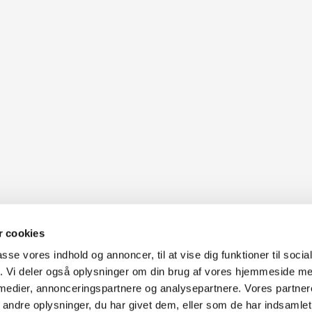
 cookies
passe vores indhold og annoncer, til at vise dig funktioner til soci
fik. Vi deler også oplysninger om din brug af vores hjemmeside m
uter Aarhus
Generelle henvendelser:
 medier, annonceringspartnere og analysepartnere. Vores partne
637
kontakt@fcomputer.dk
ndre oplysninger, du har givet dem, eller som de har indsamlet 