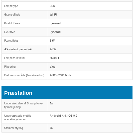
Lampetype
LED
Grænseflade
Wi-Fi
Produktfarve
Lyserød
Lysfarve
Lyserød
Pæreeffekt
2 W
Ækvivalent pæreeffekt
24 W
Lampens levetid
25000 t
Placering
Væg
Frekvensområde (farvetone bro)
2412 - 2480 MHz
Præstation
Understøttelse af Smartphone-
Ja
fjernbetjening
Understøttede mobile
Android 4.4, iOS 9.0
operativsystemer
Stemmestyring
Ja