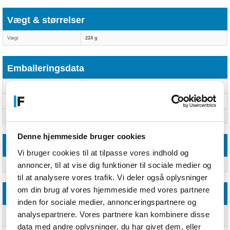
Vægt & størrelser
Vægt
224 g
Emballeringsdata
Pakkebredde
290 mm
Pakkedybde
240 mm
Pakkehøjde
100 mm
Denne hjemmeside bruger cookies
Emballage indhold
Vi bruger cookies til at tilpasse vores indhold og
annoncer, til at vise dig funktioner til sociale medier og
Antal pr. pakke
2 stk
til at analysere vores trafik. Vi deler også oplysninger
om din brug af vores hjemmeside med vores partnere
Andre funktioner
inden for sociale medier, annonceringspartnere og
analysepartnere. Vores partnere kan kombinere disse
Relativ luftfugtighed ved drift
0 - 85%
(H-H)
data med andre oplysninger, du har givet dem, eller