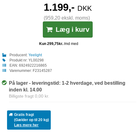
1.199,-
DKK
(959,20 ekskl. moms)
Læg i kurv
Producent:
Yeelight
Produkt nr:
YL00298
EAN:
6924922216865
Varenummer:
F23145287
På lager - leveringstid: 1-2 hverdage, ved bestilling
inden kl. 14.00
Billigste fragt 0,00 kr.
Gratis fragt
(Gælder op til 20 kg)
Læs mere her