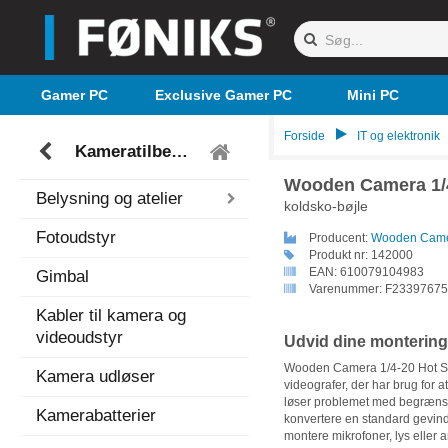
Gamer PC
Exclusive Gamer PC
Mini PC
Forside
IT og elektronik
Kameratilbehør
Wooden Camera 1/
Belysning og atelier
koldsko-bøjle
Fotoudstyr
Producent:
Wooden Cam
Produkt nr:
142000
EAN:
610079104983
Gimbal
Varenummer:
F23397675
Kabler til kamera og
videoudstyr
Udvid dine monterin
Wooden Camera 1/4-20 Hot Shoe
Kamera udløser
videografer, der har brug for at
løser problemet med begræns
Kamerabatterier
konvertere en standard gevind t
montere mikrofoner, lys eller 