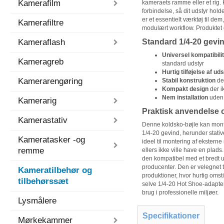
Kamerafilm
kameraets ramme eller et rig. 
forbindelse, så dit udstyr hold
er et essentielt værktøj til dem
Kamerafiltre
modulært workflow. Produktet e
Kameraflash
Standard 1/4-20 gevin
Universel kompatibilit
Kameragreb
standard udstyr
Hurtig tilføjelse af ud
Kamerarengøring
Stabil konstruktion
der
Kompakt design
der i
Nem installation
uden 
Kamerarig
Praktisk anvendelse o
Kamerastativ
Denne koldsko-bøjle kan monte
1/4-20 gevind, herunder stati
Kameratasker -og
ideel til montering af ekstern
remme
ellers ikke ville have en plads
den kompatibel med et bredt udv
producenter. Den er velegnet 
Kameratilbehør og
produktioner, hvor hurtig omst
tilbehørssæt
selve 1/4-20 Hot Shoe-adaptere
brug i professionelle miljøer.
Lysmålere
Specifikationer
Mørkekammer