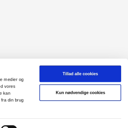
Tillad alle cookies
ale medier og
ed vores
Sitemap
Kun nødvendige cookies
re kan
Blog
Opret reklamation
fra din brug
gen:
Kundecenter
Kontakt
3 ugers returret
Datasikkerhed/Cookies
Fortryd køb