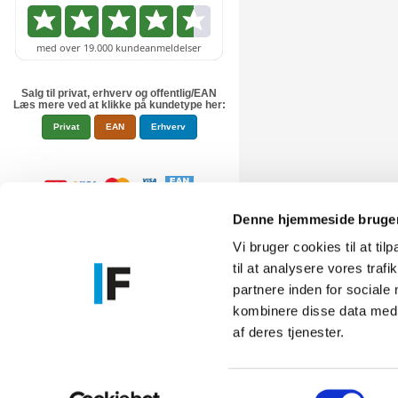
Salg til privat, erhverv og offentlig/EAN
Læs mere ved at klikke på kundetype her:
Privat
EAN
Erhverv
Denne hjemmeside bruger
Vi bruger cookies til at til
til at analysere vores tra
Føniks Comp
partnere inden for sociale
CVR.: 26208
kombinere disse data med a
Anelystpa
af deres tjenester.
Samtykkevalg