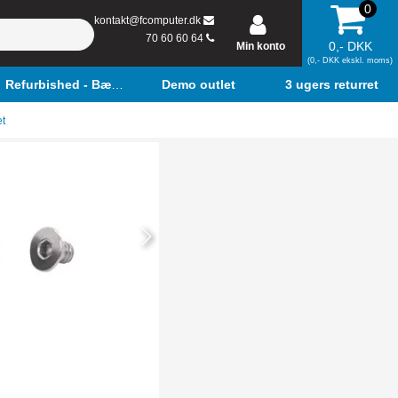
0
kontakt@fcomputer.dk
70 60 60 64
0,- DKK
Min konto
(0,- DKK ekskl. moms)
Refurbished - Bærbar
Demo outlet
3 ugers returret
æt