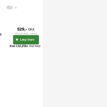
-
529,-
DKK
ge
(423,20 ekskl. moms)
Læg i kurv