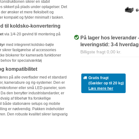
Konstruktionen sikrer en stabil
es sikkert på plads under optagelser. Det
, der ønsker et mere fleksibelt og
r kompakt og fylder minimalt i tasken.
d til koldsko-konvertering
et
via 1/4-20 gevind til montering på
På lager hos leverandør 
leveringstid: 3-4 hverda
styr
med integreret koldsko-bøjle
 sikrer fastgørelse af accessories
Billigste fragt 0,00 kr.
kke blokerer for kameraets funktioner
behov for specialværktøj
g kompatibilitet
res på alle overflader med et standard
Gratis fragt
ver, kamerabure og rig-systemer. Den er
(Gælder op til 20 kg)
e mikrofoner eller små LED-paneler, som
Læs mere her
. Da den benytter industristandarder, er
alg af tilbehør fra forskellige
til både stationære setups og mobile
illing er nødvendig. Pakken indeholder
n. Den robuste kvalitet sikrer langvarig