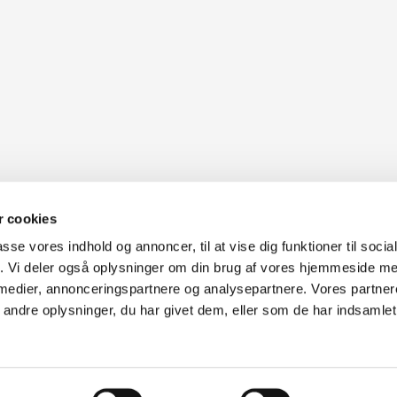
 cookies
passe vores indhold og annoncer, til at vise dig funktioner til soci
fik. Vi deler også oplysninger om din brug af vores hjemmeside m
uter Aarhus
Generelle henvendelser:
 medier, annonceringspartnere og analysepartnere. Vores partne
637
kontakt@fcomputer.dk
ndre oplysninger, du har givet dem, eller som de har indsamlet 
rken 33B,
8381 Tilst
Service- og reklamationsafdelin
service@fcomputer.dk