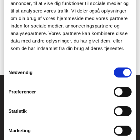
Lysmålere til både indendørs
annoncer, til at vise dig funktioner til sociale medier og
og udendørs brug
til at analysere vores trafik. Vi deler også oplysninger
om din brug af vores hjemmeside med vores partnere
Find den perfekte lysmåler til enhver opgave, uanset om det er
inden for sociale medier, annonceringspartnere og
til hjemmet eller professionelt brug. Vi tilbyder et bredt udvalg af
analysepartnere. Vores partnere kan kombinere disse
lysmålere til både indendørs og udendørs brug, der er nemme
data med andre oplysninger, du har givet dem, eller
at bruge og giver præcise målinger. Vores eksperter har nøje
som de har indsamlet fra din brug af deres tjenester.
udvalgt de bedste modeller, så du kan være sikker på, at du får
en pålidelig og holdbar lysmåler af høj kvalitet.
Samtykkevalg
Nødvendig
Føniks Computer Aarhus
Præferencer
CVR.: 26208637
Anelystparken 33B,
8381 Tilst
Generelle henvendelser:
Statistik
kontakt@fcomputer.dk
Service- og reklamationsafdelingen:
Marketing
service@fcomputer.dk