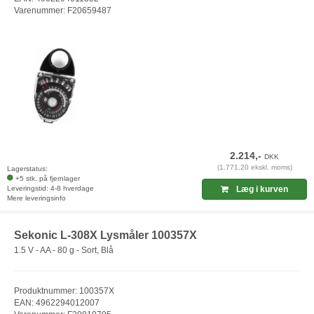
Varenummer: F20659487
2.214,-
DKK
(1.771,20 ekskl. moms)
Lagerstatus:
+5 stk. på fjernlager
Leveringstid: 4-8 hverdage
Læg i kurven
Mere leveringsinfo
Sekonic L-308X Lysmåler 100357X
1.5 V - AA - 80 g - Sort, Blå
Produktnummer: 100357X
EAN: 4962294012007