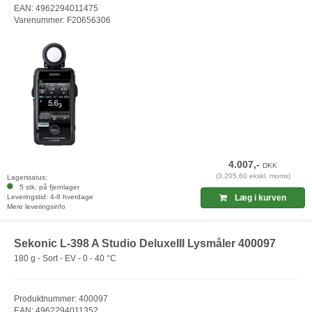
EAN: 4962294011475
Varenummer: F20656306
4.007,-
DKK
(3.205,60 ekskl. moms)
Lagerstatus:
5 stk. på fjernlager
Leveringstid: 4-8 hverdage
Læg i kurven
Mere leveringsinfo
Sekonic L-398 A Studio DeluxeIII Lysmåler 400097
180 g - Sort - EV - 0 - 40 °C
Produktnummer: 400097
EAN: 4962294011352