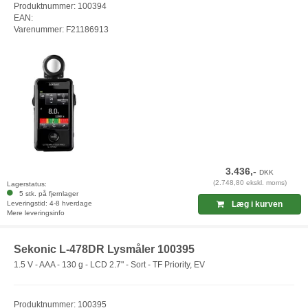
Produktnummer: 100394
EAN:
Varenummer: F21186913
3.436,-
DKK
(2.748,80 ekskl. moms)
Lagerstatus:
5 stk. på fjernlager
Leveringstid: 4-8 hverdage
Læg i kurven
Mere leveringsinfo
Sekonic L-478DR Lysmåler 100395
1.5 V - AAA - 130 g - LCD 2.7" - Sort - TF Priority, EV
Produktnummer: 100395