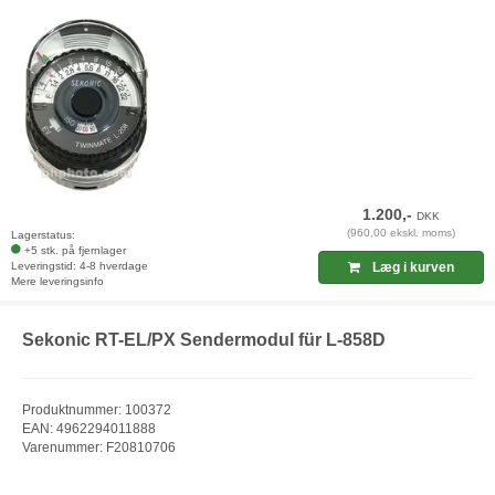
1.200,-
DKK
(960,00 ekskl. moms)
Lagerstatus:
+5 stk. på fjernlager
Leveringstid: 4-8 hverdage
Læg i kurven
Mere leveringsinfo
Sekonic RT-EL/PX Sendermodul für L-858D
Produktnummer: 100372
EAN: 4962294011888
Varenummer: F20810706