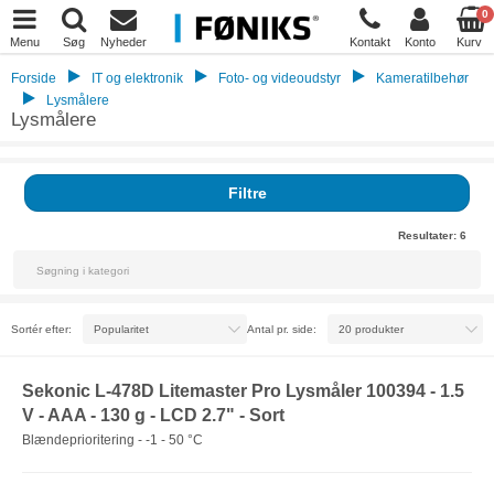
0
Menu
Søg
Nyheder
Kontakt
Konto
Kurv
Forside
IT og elektronik
Foto- og videoudstyr
Kameratilbehør
Lysmålere
Lysmålere
Filtre
Resultater:
6
Sortér efter:
Antal pr. side:
Sekonic L-478D Litemaster Pro Lysmåler 100394 - 1.5
V - AAA - 130 g - LCD 2.7" - Sort
Blændeprioritering - -1 - 50 °C