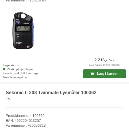
Varenummer: F20810795
2.216,-
DKK
(1.772,80 ekskl. moms)
Lagerstatus:
+5 stk. på fjernlager
Leveringstid: 4-8 hverdage
Læg i kurven
Mere leveringsinfo
Sekonic L-208 Twinmate Lysmåler 100362
EV
Produktnummer: 100362
EAN: 4962294013257
Varenummer: F20656313