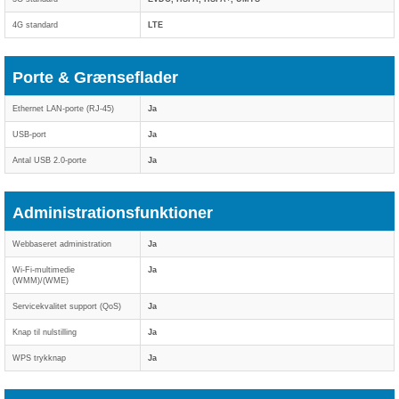
4G standard
LTE
Porte & Grænseflader
Ethernet LAN-porte (RJ-45)
Ja
USB-port
Ja
Antal USB 2.0-porte
Ja
Administrationsfunktioner
Webbaseret administration
Ja
Wi-Fi-multimedie
Ja
(WMM)/(WME)
Servicekvalitet support (QoS)
Ja
Knap til nulstilling
Ja
WPS trykknap
Ja