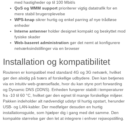
med hastigheder op til 100 Mbit/s
QoS og WMM support
prioriterer vigtig datatrafik for en
mere stabil brugeroplevelse
WPS-knap
sikrer hurtig og enkel parring af nye trådløse
enheder
Interne antenner
holder designet kompakt og beskyttet mod
fysiske skader
Web-baseret administration
gør det nemt at konfigurere
netværksindstillinger via en browser
Installation og kompatibilitet
Routeren er kompatibel med standard 4G og 3G netværk, hvilket
gør den alsidig på tværs af forskellige udbydere. Den kan betjenes
via en intuitiv web-grænseflade, hvor du kan styre port forwarding
og Dynamic DNS (DDNS). Enheden fungerer stabilt i temperaturer
fra -10 til 60 °C, hvilket gør den egnet til mange forskellige miljøer.
Pakken indeholder alt nødvendigt udstyr til hurtig opstart, herunder
USB- og LAN-kabler. Der medfølger desuden en hurtig
installationsguide, som hjælper dig i gang med det samme. Den
kompakte størrelse gør den let at integrere i enhver rejseopstilling.