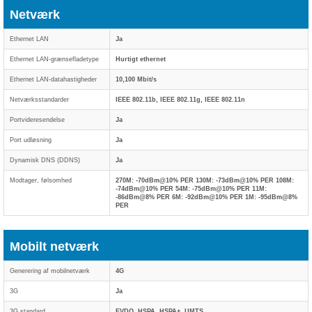
Netværk
Ethernet LAN
Ja
Ethernet LAN-grænsefladetype
Hurtigt ethernet
Ethernet LAN-datahastigheder
10,100 Mbit/s
Netværksstandarder
IEEE 802.11b, IEEE 802.11g, IEEE 802.11n
Portvideresendelse
Ja
Port udløsning
Ja
Dynamisk DNS (DDNS)
Ja
Modtager, følsomhed
270M: -70dBm@10% PER 130M: -73dBm@10% PER 108M:
-74dBm@10% PER 54M: -75dBm@10% PER 11M:
-86dBm@8% PER 6M: -92dBm@10% PER 1M: -95dBm@8%
PER
Mobilt netværk
Generering af mobilnetværk
4G
3G
Ja
3G standard
EVDO, HSPA, HSPA+, UMTS