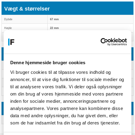
Vægt & størrelser
Dybde
67 mm
Højde
22 mm
Bredde
74 mm
Emballeringsdata
Denne hjemmeside bruger cookies
Pakkebredde
110 mm
Vi bruger cookies til at tilpasse vores indhold og
Pakkedybde
109 mm
annoncer, til at vise dig funktioner til sociale medier og
Pakkehøjde
81,5 mm
til at analysere vores trafik. Vi deler også oplysninger
Pakkevægt
210 g
om din brug af vores hjemmeside med vores partnere
inden for sociale medier, annonceringspartnere og
analysepartnere. Vores partnere kan kombinere disse
Logistik data
data med andre oplysninger, du har givet dem, eller
Harmoniseret systemkode (HS)
85176990
som de har indsamlet fra din brug af deres tjenester.