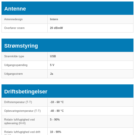
Antenne
Antennedesign
Intern
Overfører strøm
20 dBmW
Strømstyring
Strømkilde type
USB
Udgangsspænding
5 V
Udgangsstrøm
Ja
Driftsbetingelser
Driftstemperatur (T-T)
-10 - 60 °C
Opbevaringstemperatur (T-T)
-40 - 80 °C
Relativ luftfugtighed ved
5 - 90%
opbevaring (H-H)
Relativ luftfugtighed ved drift
10 - 90%