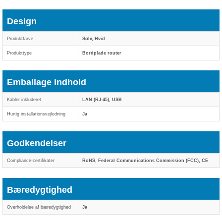
Design
Produktfarve
Sølv, Hvid
Produkttype
Bordplade router
Emballage indhold
Kabler inkluderet
LAN (RJ-45), USB
Hurtig installationsvejledning
Ja
Godkendelser
Compliance-certifikater
RoHS, Federal Communications Commission (FCC), CE
Bæredygtighed
Overholdelse af bæredygtighed
Ja