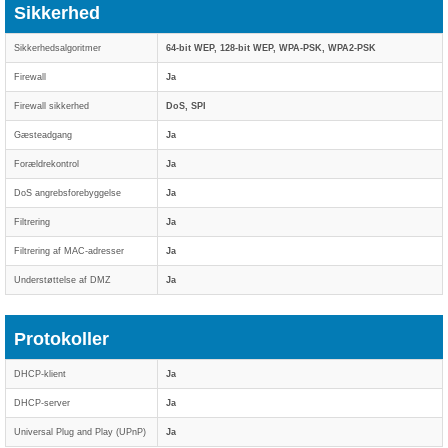
Sikkerhed
Sikkerhedsalgoritmer
64-bit WEP, 128-bit WEP, WPA-PSK, WPA2-PSK
Firewall
Ja
Firewall sikkerhed
DoS, SPI
Gæsteadgang
Ja
Forældrekontrol
Ja
DoS angrebsforebyggelse
Ja
Filtrering
Ja
Filtrering af MAC-adresser
Ja
Understøttelse af DMZ
Ja
Protokoller
DHCP-klient
Ja
DHCP-server
Ja
Universal Plug and Play (UPnP)
Ja