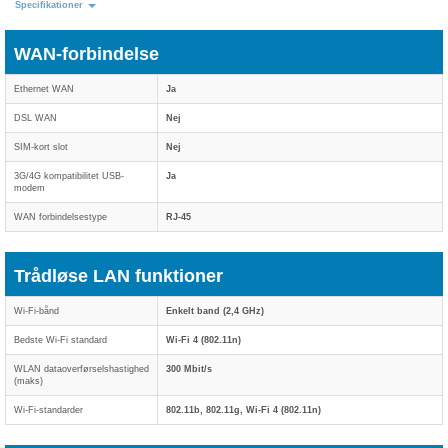
Specifikationer
WAN-forbindelse
Ethernet WAN
Ja
DSL WAN
Nej
SIM-kort slot
Nej
3G/4G kompatibilitet USB-
Ja
modem
WAN forbindelsestype
RJ-45
Trådløse LAN funktioner
Wi-Fi-bånd
Enkelt band (2,4 GHz)
Bedste Wi-Fi standard
Wi-Fi 4 (802.11n)
WLAN dataoverførselshastighed
300 Mbit/s
(maks)
Wi-Fi-standarder
802.11b, 802.11g, Wi-Fi 4 (802.11n)