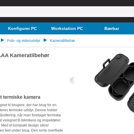
Konfigurer PC
Workstation PC
Bærbar
Foto- og videoudstyr
Kameratilbehør
AAA Kameratilbehør
dit termiske kamera
et til brugere, der har brug for en
 deres termiske udstyr. Denne holder
åndtering, når man foretager termiske
t velegnet til teknikere og inspektører,
. Med et kompakt design sikrer
des fast under brug. Den sorte overflade