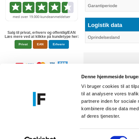
Garantiperiode
Logistik data
Salg til privat, erhverv og offentlig/EAN
Læs mere ved at klikke på kundetype her:
Oprindelsesland
Privat
EAN
Erhverv
Denne hjemmeside bruger
Vi bruger cookies til at til
til at analysere vores tra
Føniks Comp
partnere inden for sociale
CVR.: 26208
kombinere disse data med a
Anelystpa
af deres tjenester.
Samtykkevalg