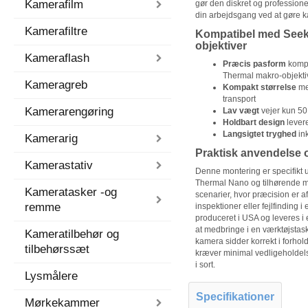
Kamerafilm
gør den diskret og professione
din arbejdsgang ved at gøre k
Kamerafiltre
Kompatibel med Seek
objektiver
Kameraflash
Præcis pasform
kompa
Thermal makro-objekti
Kameragreb
Kompakt størrelse
me
transport
Kamerarengøring
Lav vægt
vejer kun 50 
Holdbart design
levere
Langsigtet tryghed
ink
Kamerarig
Praktisk anvendelse o
Kamerastativ
Denne montering er specifikt 
Thermal Nano og tilhørende mak
Kameratasker -og
scenarier, hvor præcision er 
remme
inspektioner eller fejlfinding i 
produceret i USA og leveres i 
at medbringe i en værktøjstask
Kameratilbehør og
kamera sidder korrekt i forhold 
tilbehørssæt
kræver minimal vedligeholdel
i sort.
Lysmålere
Specifikationer
Mørkekammer