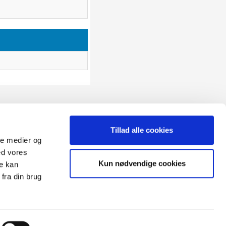
Tillad alle cookies
ale medier og
ed vores
Sitemap
Kun nødvendige cookies
re kan
Blog
Opret reklamation
fra din brug
gen:
Kundecenter
Kontakt
3 ugers returret
Datasikkerhed/Cookies
Fortryd køb