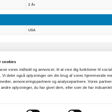
2 År
USA
 cookies
passe vores indhold og annoncer, til at vise dig funktioner til soci
fik. Vi deler også oplysninger om din brug af vores hjemmeside m
uter Aarhus
Generelle henvendelser:
 medier, annonceringspartnere og analysepartnere. Vores partne
637
kontakt@fcomputer.dk
ndre oplysninger, du har givet dem, eller som de har indsamlet 
rken 33B,
8381 Tilst
Service- og reklamationsafdelin
service@fcomputer.dk