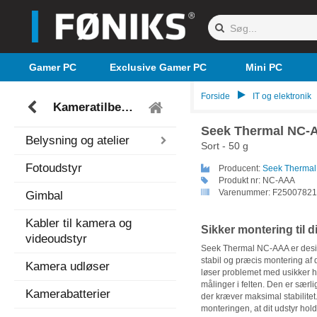
Gamer PC
Exclusive Gamer PC
Mini PC
Forside
IT og elektronik
Kameratilbehør
Seek Thermal NC-
Belysning og atelier
Sort - 50 g
Fotoudstyr
Producent:
Seek Thermal
Produkt nr:
NC-AAA
Varenummer:
F25007821
Gimbal
Kabler til kamera og
Sikker montering til 
videoudstyr
Seek Thermal NC-AAA er design
stabil og præcis montering af
Kamera udløser
løser problemet med usikker h
målinger i felten. Den er særlig
Kamerabatterier
der kræver maksimal stabilitet
monteringen, at dit udstyr hol