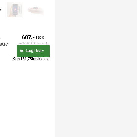
-
607,-
DKK
dage
(485,60 ekskl. moms)
Læg i kurv