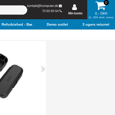
0
kontakt@fcomputer.dk
70 60 60 64
0,- DKK
Min konto
(0,- DKK ekskl. moms)
Refurbished - Bærbar
Demo outlet
3 ugers returret