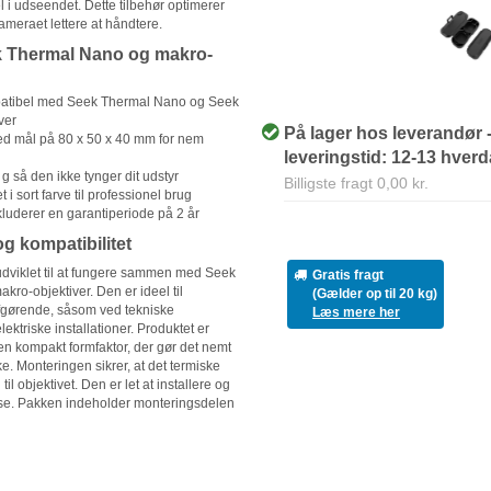
l i udseendet. Dette tilbehør optimerer
ameraet lettere at håndtere.
 Thermal Nano og makro-
tibel med Seek Thermal Nano og Seek
ver
På lager hos leverandør 
d mål på 80 x 50 x 40 mm for nem
leveringstid: 12-13 hver
g så den ikke tynger dit udstyr
Billigste fragt 0,00 kr.
t i sort farve til professionel brug
luderer en garantiperiode på 2 år
g kompatibilitet
udviklet til at fungere sammen med Seek
Gratis fragt
ro-objektiver. Den er ideel til
(Gælder op til 20 kg)
afgørende, såsom ved tekniske
Læs mere her
elektriske installationer. Produktet er
en kompakt formfaktor, der gør det nemt
e. Monteringen sikrer, at det termiske
til objektivet. Den er let at installere og
se. Pakken indeholder monteringsdelen