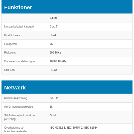
Funktioner
0,5 m
Netværkskabel kategori
Cat. 7
Produktfarve
Hvid
Halogenfri
Ja
Frekvens
500 MHz
Dataoverførselshastighed
10000 Mbit/s
Stik køn
RJ-45
Netværk
Kabelafskærmning
S/FTP
AWG-ledningsstørrelse
26
Stikforbindelse kontakter
Gold
plettering
Overholdelse af
IEC 60332-1, IEC 60754-2, IEC 61034
branchestandarder