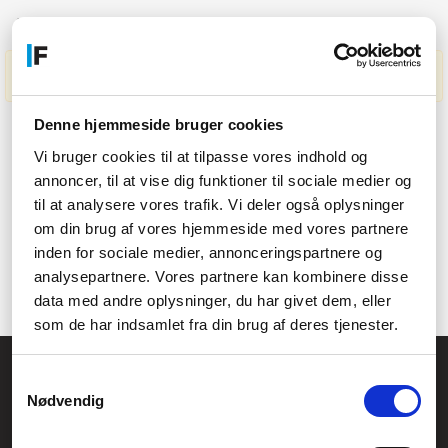
317 refurbished varer
Ingen produkter fundet
Denne hjemmeside bruger cookies
Vi bruger cookies til at tilpasse vores indhold og
(current)
←
1
...
16
17
18
19
20
annoncer, til at vise dig funktioner til sociale medier og
til at analysere vores trafik. Vi deler også oplysninger
om din brug af vores hjemmeside med vores partnere
inden for sociale medier, annonceringspartnere og
analysepartnere. Vores partnere kan kombinere disse
data med andre oplysninger, du har givet dem, eller
som de har indsamlet fra din brug af deres tjenester.
Føniks Computer Aarhus
Samtykkevalg
CVR.: 26208637
Nødvendig
Anelystparken 33B,
8381 Tilst
Generelle henvendelser: