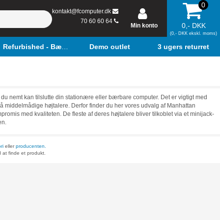
0
kontakt@fcomputer.dk
70 60 60 64
0,- DKK
Min konto
(0,- DKK ekskl. moms)
Refurbished - Bærbar
Demo outlet
3 ugers returret
 du nemt kan tilslutte din stationære eller bærbare computer. Det er vigtigt med
te på middelmådige højtalere. Derfor finder du her vores udvalg af Manhattan
mpromis med kvaliteten. De fleste af deres højtalere bliver tilkoblet via et minijack-
en.
ri
eller
producenten.
 at finde et produkt.