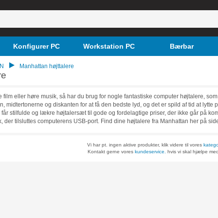
Konfigurer PC
Workstation PC
Bærbar
N
Manhattan højttalere
re
e film eller høre musik, så har du brug for nogle fantastiske computer højtalere, som
, midtertonerne og diskanten for at få den bedste lyd, og det er spild af tid at lyt
 får stilfulde og lækre højtalersæt til gode og fordelagtige priser, der ikke går på ko
ik, der tilsluttes computerens USB-port. Find dine højtalere fra Manhattan her på sid
Vi har pt. ingen aktive produkter, klik videre til vores
katego
Kontakt gerne vores
kundeservice.
hvis vi skal hjælpe med