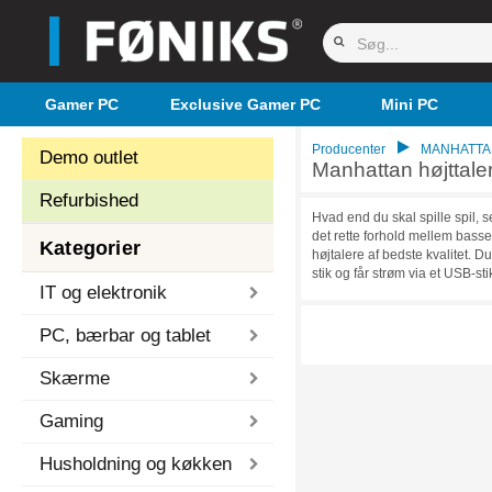
Gamer PC
Exclusive Gamer PC
Mini PC
Producenter
MANHATTA
Demo outlet
Manhattan højttale
Refurbished
Hvad end du skal spille spil, s
det rette forhold mellem bassen
Kategorier
højtalere af bedste kvalitet. Du
stik og får strøm via et USB-st
IT og elektronik
PC, bærbar og tablet
Skærme
Gaming
Husholdning og køkken