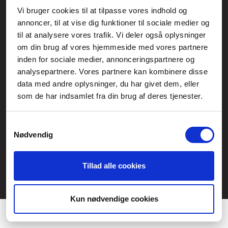
Vi bruger cookies til at tilpasse vores indhold og
Generelle henvendelser:
annoncer, til at vise dig funktioner til sociale medier og
kontakt@fcomputer.dk
til at analysere vores trafik. Vi deler også oplysninger
om din brug af vores hjemmeside med vores partnere
Service- og reklamationsafdelingen:
inden for sociale medier, annonceringspartnere og
service@fcomputer.dk
analysepartnere. Vores partnere kan kombinere disse
data med andre oplysninger, du har givet dem, eller
Sitemap
som de har indsamlet fra din brug af deres tjenester.
Blog
Opret reklamation
Kundecenter
Kontakt
Samtykkevalg
Nødvendig
3 ugers returret
Datasikkerhed/Cookies
Fortryd køb
Tillad alle cookies
Præferencer
Statistik
Kun nødvendige cookies