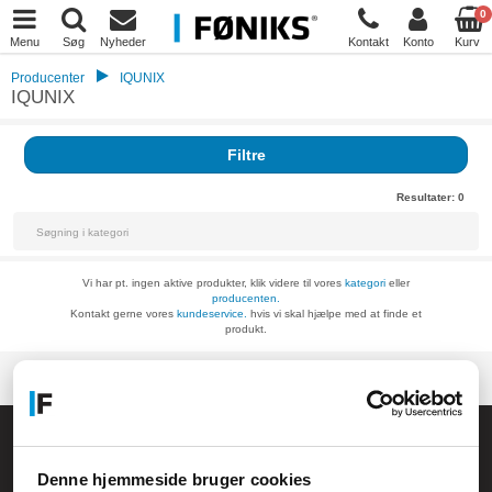
0
Menu
Søg
Nyheder
Kontakt
Konto
Kurv
Producenter
IQUNIX
IQUNIX
Filtre
Resultater:
0
Vi har pt. ingen aktive produkter, klik videre til vores
kategori
eller
producenten.
Kontakt gerne vores
kundeservice.
hvis vi skal hjælpe med at finde et
produkt.
Føniks Computer Aarhus
CVR.: 26208637
Denne hjemmeside bruger cookies
Anelystparken 33B,
8381 Tilst