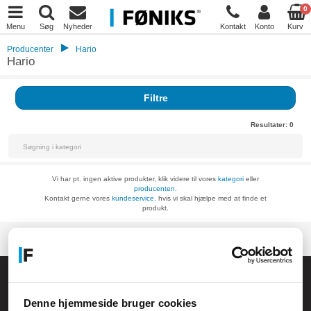
0
Menu
Søg
Nyheder
Kontakt
Konto
Kurv
Producenter
Hario
Hario
Filtre
Resultater:
0
Vi har pt. ingen aktive produkter, klik videre til vores
kategori
eller
producenten.
Kontakt gerne vores
kundeservice.
hvis vi skal hjælpe med at finde et
produkt.
Føniks Computer Aarhus
CVR.: 26208637
Denne hjemmeside bruger cookies
Anelystparken 33B,
8381 Tilst