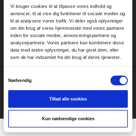
Vi bruger cookies til at tilpasse vores indhold og
Generelle henvendelser:
annoncer, til at vise dig funktioner til sociale medier og
kontakt@fcomputer.dk
til at analysere vores trafik. Vi deler også oplysninger
om din brug af vores hjemmeside med vores partnere
Service- og reklamationsafdelingen:
inden for sociale medier, annonceringspartnere og
service@fcomputer.dk
analysepartnere. Vores partnere kan kombinere disse
data med andre oplysninger, du har givet dem, eller
Sitemap
som de har indsamlet fra din brug af deres tjenester.
Blog
Opret reklamation
Kundecenter
Kontakt
Samtykkevalg
Nødvendig
3 ugers returret
Datasikkerhed/Cookies
Fortryd køb
Tillad alle cookies
Præferencer
Statistik
Kun nødvendige cookies