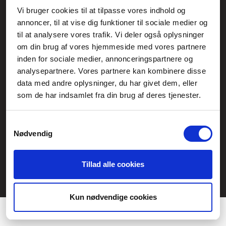
Vi bruger cookies til at tilpasse vores indhold og
Generelle henvendelser:
annoncer, til at vise dig funktioner til sociale medier og
kontakt@fcomputer.dk
til at analysere vores trafik. Vi deler også oplysninger
om din brug af vores hjemmeside med vores partnere
Service- og reklamationsafdelingen:
inden for sociale medier, annonceringspartnere og
service@fcomputer.dk
analysepartnere. Vores partnere kan kombinere disse
data med andre oplysninger, du har givet dem, eller
Sitemap
som de har indsamlet fra din brug af deres tjenester.
Blog
Opret reklamation
Kundecenter
Kontakt
Samtykkevalg
Nødvendig
3 ugers returret
Datasikkerhed/Cookies
Fortryd køb
Tillad alle cookies
Præferencer
Statistik
Kun nødvendige cookies