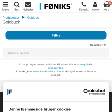
0
Menu
Søg
Nyheder
Kontakt
Konto
Kurv
Producenter
Goldbuch
Goldbuch
Filtre
Resultater:
0
Vi har pt. ingen aktive produkter, klik videre til vores
kategori
eller
producenten.
Kontakt gerne vores
kundeservice.
hvis vi skal hjælpe med at finde et
produkt.
Føniks Computer Aarhus
CVR.: 26208637
Denne hjemmeside bruger cookies
Anelystparken 33B,
8381 Tilst