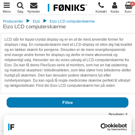
0
Menu
Søg
Nyheder
Kontakt
Konto
Kurv
Producenter
Eizo
Eizo LCD computerskærme
Eizo LCD computerskærme
LCD står for liquid-crystal display og er en af de mest anvendte former for
displays i dag. En computerskærm med et LCD-display vil sikre dig høj kvalitet
og en lækker skærm for pengene. Desuden er de mere energibesparende
end mange andre former for displays og derfor et mere økonomisk og
miljøvenligt valg. Herunder ser du vores udvalg af LCD-computerskærme fra
Eizo. Du kan få deres FlexScan-serie af monitors, som har en høj opløsning
og maksimal skarphed i billedkvaliteten, som ikke slører hvis billederne skifter
hurtigt på skærmen. Den kan desuden justere skærmens lys efter
rumbelysningen. Du kan også få nogle medicinske skærme perfekt til ultralyd
og røntgenbilleder. Find din Eizo LCD computerskærm her på siden.
Filtre
Resultater:
0