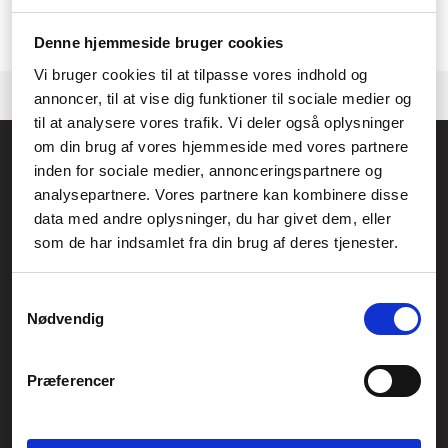
Vi har pt. ingen aktive produkter, klik videre til vores
kategori
eller
producenten.
Kontakt gerne vores
kundeservice.
hvis vi skal hjælpe med at finde et
Denne hjemmeside bruger cookies
produkt.
Vi bruger cookies til at tilpasse vores indhold og
annoncer, til at vise dig funktioner til sociale medier og
til at analysere vores trafik. Vi deler også oplysninger
om din brug af vores hjemmeside med vores partnere
Føniks Computer Aarhus
inden for sociale medier, annonceringspartnere og
CVR.: 26208637
analysepartnere. Vores partnere kan kombinere disse
Anelystparken 33B,
8381 Tilst
data med andre oplysninger, du har givet dem, eller
Generelle henvendelser:
som de har indsamlet fra din brug af deres tjenester.
kontakt@fcomputer.dk
Service- og reklamationsafdelingen:
Samtykkevalg
Nødvendig
service@fcomputer.dk
Sitemap
Præferencer
Blog
Opret reklamation
Kundecenter
Kontakt
Statistik