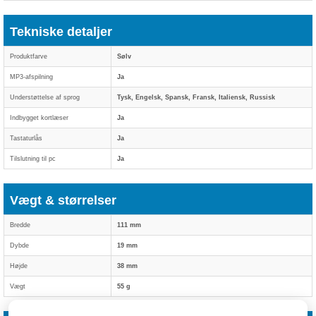
Tekniske detaljer
Produktfarve
Sølv
MP3-afspilning
Ja
Understøttelse af sprog
Tysk, Engelsk, Spansk, Fransk, Italiensk, Russisk
Indbygget kortlæser
Ja
Tastaturlås
Ja
Tilslutning til pc
Ja
Vægt & størrelser
Bredde
111 mm
Dybde
19 mm
Højde
38 mm
Vægt
55 g