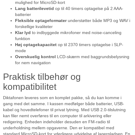
mulighed for MicroSD-kort
Lang batterilevetid
op til 40 timers optagelse på 2 AAA-
batterier
Fleksible optageformater
understøtter både MP3 og WAV i
forskellige kvaliteter
Klar lyd
to indbyggede mikrofoner med noise-canceling
funktion
Høj optagekapacitet
op til 2370 timers optagelse i SLP-
mode
Overskuelig kontrol
LCD-skærm med baggrundsbelysning
for nem navigation
Praktisk tilbehør og
kompatibilitet
Diktafonen leveres som en komplet pakke, så du kan komme i
gang med det samme. I kassen medfølger både batterier, USB-
kabel og hovedtelefoner til privat lytning. Med USB 2.0-tilslutning
kan filer nemt overføres til en computer til arkivering eller
redigering. Enheden indeholder desuden en FM-radio til
underholdning mellem opgaverne. Den er kompatibel med
standard MicroSD-kort for yderligere udvidelse af lagerpladsen. En