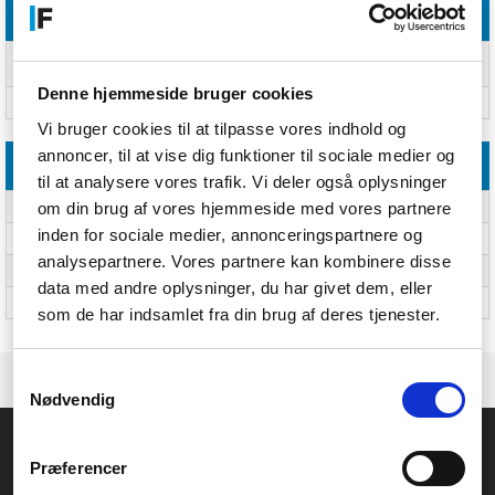
Software
Understøttede Windows-
Ja
operativsystemer
Denne hjemmeside bruger cookies
Mac kompabilitet
Ja
Vi bruger cookies til at tilpasse vores indhold og
annoncer, til at vise dig funktioner til sociale medier og
Emballage indhold
til at analysere vores trafik. Vi deler også oplysninger
om din brug af vores hjemmeside med vores partnere
Hurtig start guide
Ja
inden for sociale medier, annonceringspartnere og
Hovedtelefoner inkluderet
Ja
analysepartnere. Vores partnere kan kombinere disse
Kabler inkluderet
USB
data med andre oplysninger, du har givet dem, eller
Batterier inkluderet
Ja
som de har indsamlet fra din brug af deres tjenester.
Samtykkevalg
Nødvendig
Føniks Computer Aarhus
Præferencer
CVR.: 26208637
Anelystparken 33B,
8381 Tilst