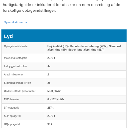
hurtigstartguide er inkluderet for at sikre en nem opsætning af de
forskellige optageindstillinger.
Specifikationer
Lyd
Optagelsestilstande
Høj kvalitet (HQ), Pulsekodemodulering (PCM), Standard
afspilning (SP), Super lang afspilning (SLP)
Maksimal optagetid
2370 t
Indbygget mikrofon
Ja
Antal mikrofoner
2
Støjreducerende effekt
Ja
Understøttede lydformater
MP3, WAV
MP3 bit-rater
8 - 192 Kbit/s
SP-optagetid
297 t
SLP-optagetid
2370 t
HQ-optagetid
90 t