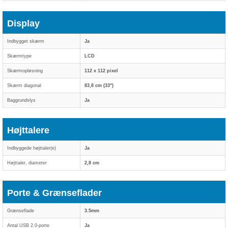
Display
Indbygget skærm
Ja
Skærmtype
LCD
Skærmopløsning
112 x 112 pixel
Skærm diagonal
83,8 cm (33")
Baggrundslys
Ja
Højttalere
Indbyggede højttaler(e)
Ja
Højttaler, diameter
2,8 cm
Porte & Grænseflader
Grænseflade
3.5mm
Antal USB 2.0-porte
Ja