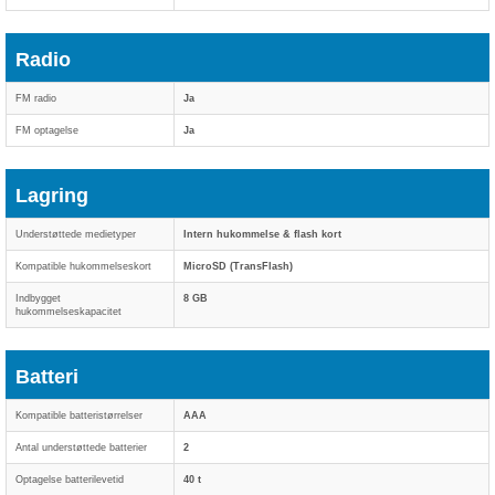
Radio
FM radio
Ja
FM optagelse
Ja
Lagring
Understøttede medietyper
Intern hukommelse & flash kort
Kompatible hukommelseskort
MicroSD (TransFlash)
Indbygget
8 GB
hukommelseskapacitet
Batteri
Kompatible batteristørrelser
AAA
Antal understøttede batterier
2
Optagelse batterilevetid
40 t