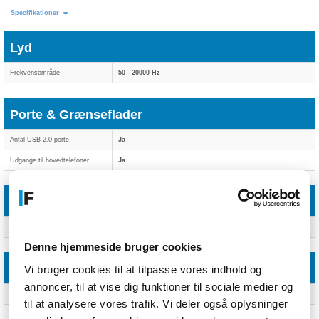
Specifikationer
Lyd
Frekvensområde
50 - 20000 Hz
Porte & Grænseflader
Antal USB 2.0-porte
Ja
Udgange til hovedtelefoner
Ja
Farve
Produktfarve
Sort, Grå
Denne hjemmeside bruger cookies
Systemkrav
Vi bruger cookies til at tilpasse vores indhold og
annoncer, til at vise dig funktioner til sociale medier og
Kompatible operativsystemer
Windows 11/10/8/7, macOS, Linux
til at analysere vores trafik. Vi deler også oplysninger