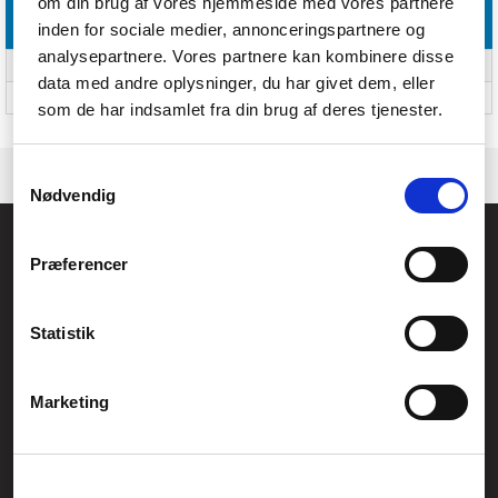
om din brug af vores hjemmeside med vores partnere
Vægt & størrelser
inden for sociale medier, annonceringspartnere og
analysepartnere. Vores partnere kan kombinere disse
Dimensioner (BxDxH)
108 x 37 x 20 mm
data med andre oplysninger, du har givet dem, eller
Vægt
46 g
som de har indsamlet fra din brug af deres tjenester.
Samtykkevalg
Nødvendig
Føniks Computer Aarhus
Præferencer
CVR.: 26208637
Anelystparken 33B,
8381 Tilst
Generelle henvendelser:
Statistik
kontakt@fcomputer.dk
Service- og reklamationsafdelingen:
Marketing
service@fcomputer.dk
Sitemap