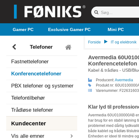
Gamer PC
Exclusive Gamer PC
Mini PC
Forside
IT og elektronik
Telefoner
Avermedia 60U010
Fastnettelefoner
Konferencetelefon
Kabel & trådløs - USB/Blu
Konferencetelefoner
Producent:
Avermedia
PBX telefoner og systemer
Produkt nr:
60U0100000
Varenummer:
F22631603
Telefontilbehør
Klar lyd til professio
Trådløse telefoner
Avermedia 60U0100000AB er de
har brug for en stabil løsning 
Kundecenter
problemet med dårlig lydkvali
både kablet og trådløs tilslutni
Vis alle emner
Enheden er ideel til mindre o