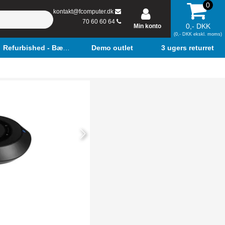
0
kontakt@fcomputer.dk
70 60 60 64
0,- DKK
Min konto
(0,- DKK ekskl. moms)
Refurbished - Bærbar
Demo outlet
3 ugers returret