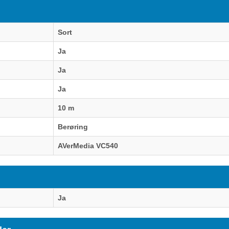
Sort
Ja
Ja
Ja
10 m
Berøring
AVerMedia VC540
Ja