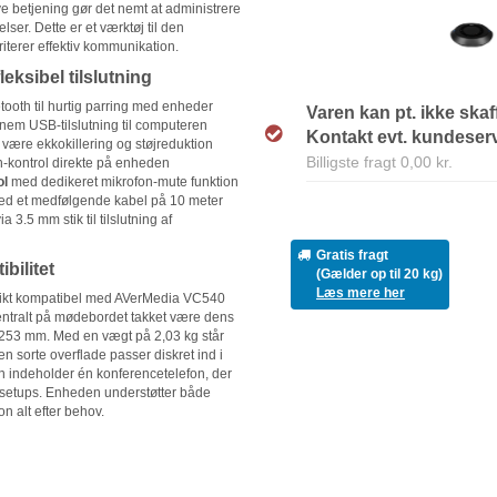
ive betjening gør det nemt at administrere
ser. Dette er et værktøj til den
riterer effektiv kommunikation.
leksibel tilslutning
tooth til hurtig parring med enheder
Varen kan pt. ikke skaf
em USB-tilslutning til computeren
Kontakt evt. kundeservi
 være ekkokillering og støjreduktion
Billigste fragt 0,00 kr.
h-kontrol direkte på enheden
ol
med dedikeret mikrofon-mute funktion
d et medfølgende kabel på 10 meter
ia 3.5 mm stik til tilslutning af
Gratis fragt
bilitet
(Gælder op til 20 kg)
Læs mere her
fikt kompatibel med AVerMedia VC540
entralt på mødebordet takket være dens
253 mm. Med en vægt på 2,03 kg står
n sorte overflade passer diskret ind i
 indeholder én konferencetelefon, der
le setups. Enheden understøtter både
n alt efter behov.