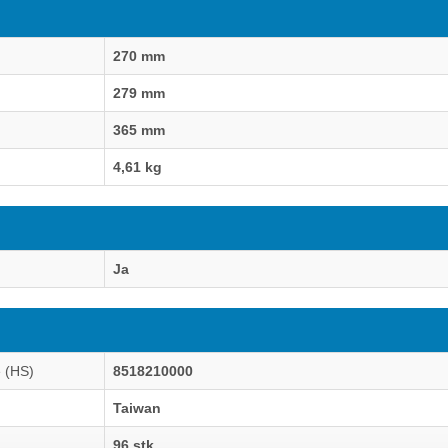
270 mm
279 mm
365 mm
4,61 kg
Ja
 (HS)
8518210000
Taiwan
96 stk