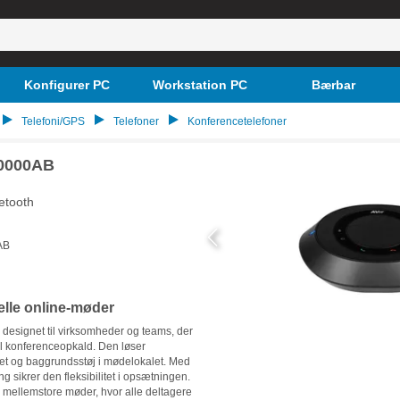
Konfigurer PC
Workstation PC
Bærbar
Telefoni/GPS
Telefoner
Konferencetelefoner
0000AB
etooth
AB
nelle online-møder
signet til virksomheder og teams, der
til konferenceopkald. Den løser
tet og baggrundsstøj i mødelokalet. Med
ng sikrer den fleksibilitet i opsætningen.
g mellemstore møder, hvor alle deltagere