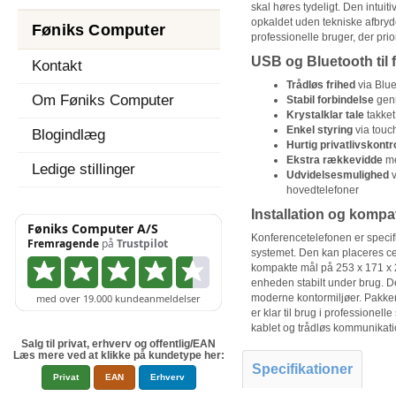
skal høres tydeligt. Den intuit
opkaldet uden tekniske afbrydel
Føniks Computer
professionelle bruger, der prio
USB og Bluetooth til f
Kontakt
Trådløs frihed
via Blue
Om Føniks Computer
Stabil forbindelse
genn
Krystalklar tale
takket
Enkel styring
via touc
Blogindlæg
Hurtig privatlivskontr
Ekstra rækkevidde
me
Ledige stillinger
Udvidelsesmulighed
v
hovedtelefoner
Installation og kompati
Konferencetelefonen er speci
systemet. Den kan placeres c
kompakte mål på 253 x 171 x 
enheden stabilt under brug. De
moderne kontormiljøer. Pakken
er klar til brug i professionel
kablet og trådløs kommunikatio
Salg til privat, erhverv og offentlig/EAN
Læs mere ved at klikke på kundetype her:
Specifikationer
Privat
EAN
Erhverv