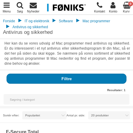
0
Menu
Søg
Nyheder
Kontakt
Konto
Kurv
Forside
IT og elektronik
Software
Mac programmer
Antivirus og sikkerhed
Antivirus og sikkerhed
Her kan du se vores udvalg af Mac programmer med antivirus og sikkerhed.
Er du interesseret i et nyt antivirus eller sikkerhedsprogram til din Mac, så er
det her på siden du skal kigge. Se nærmere på vores sortiment af sikkerhed
og antivirus programmer til Mac nedenfor og find et program, der passer til
dine behov og ønsker.
Filtre
Resultater:
1
Sortér efter:
Antal pr. side:
F-Secure Total