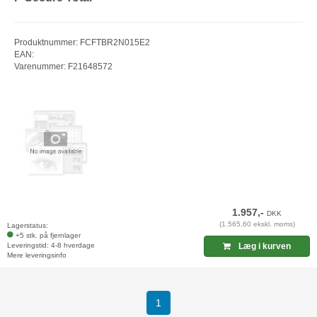
Produktnummer: FCFTBR2N015E2
EAN:
Varenummer: F21648572
1.957,-
DKK
(1.565,60 ekskl. moms)
Lagerstatus:
+5 stk. på fjernlager
Leveringstid: 4-8 hverdage
Læg i kurven
Mere leveringsinfo
(current)
1