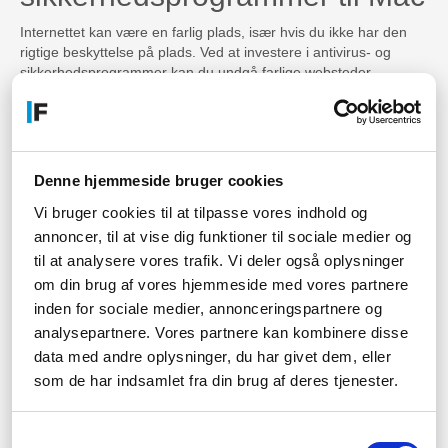
Internettet kan være en farlig plads, især hvis du ikke har den
rigtige beskyttelse på plads. Ved at investere i antivirus- og
sikkerhedsprogrammer kan du undgå farlige websteder,
phishing-angreb og skadelig software, der kan stjæle dine
personlige oplysninger. Du kan også surfe med ro i sindet, vide
at din computer er sikker og beskyttet mod angreb.
Undgå virusangreb og
Denne hjemmeside bruger cookies
oprethold sikkerheden med
Vi bruger cookies til at tilpasse vores indhold og
annoncer, til at vise dig funktioner til sociale medier og
antivirus og sikkerhed
til at analysere vores trafik. Vi deler også oplysninger
At ende med en virus på din computer er ikke kun frustrerende,
om din brug af vores hjemmeside med vores partnere
det kan også være farligt for dine personlige oplysninger og
inden for sociale medier, annonceringspartnere og
data. For at undgå virusangreb og beskytte dig mod truslerne
analysepartnere. Vores partnere kan kombinere disse
på nettet, er det vigtigt at investere i en stærk antivirus- og
data med andre oplysninger, du har givet dem, eller
sikkerhedsløsning. Med regelmæssige opdateringer og en stærk
som de har indsamlet fra din brug af deres tjenester.
realtidsbeskyttelse kan du opretholde sikkerheden på din
computer og surfe trygt og sikkert på nettet.
Samtykkevalg