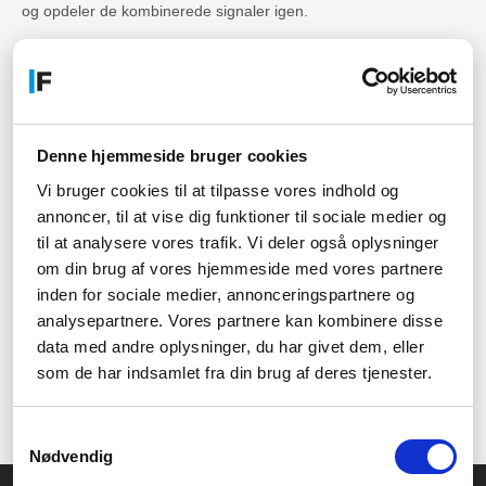
og opdeler de kombinerede signaler igen.
Hvilke typer af multiplexere findes
der?
Tidsmultiplexere, frekvensmultiplexere og
bølgelængdemultiplexere er alle typer af multiplexere.
Denne hjemmeside bruger cookies
Hvordan fungerer en tidsmultiplexer?
Vi bruger cookies til at tilpasse vores indhold og
annoncer, til at vise dig funktioner til sociale medier og
En tidsmultiplexer sender de forskellige signaler på skiftevis
til at analysere vores trafik. Vi deler også oplysninger
gennem den samme kommunikationskanal ved at tilføje en
om din brug af vores hjemmeside med vores partnere
tidskode til hvert signal.
inden for sociale medier, annonceringspartnere og
Hvor ofte bruges multiplexere?
analysepartnere. Vores partnere kan kombinere disse
data med andre oplysninger, du har givet dem, eller
Multiplexere bruges i mange forskellige betingelser og
som de har indsamlet fra din brug af deres tjenester.
indstillinger, hvor der er behov for at overføre flere signaler
gennem en enkelt kommunikationskanal.
Samtykkevalg
Nødvendig