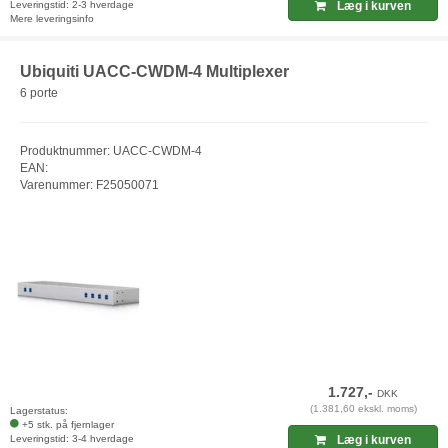
Leveringstid: 2-3 hverdage
Læg i kurven
Mere leveringsinfo
Ubiquiti UACC-CWDM-4 Multiplexer
6 porte
Produktnummer: UACC-CWDM-4
EAN:
Varenummer: F25050071
1.727,-
DKK
(1.381,60 ekskl. moms)
Lagerstatus:
+5 stk. på fjernlager
Leveringstid: 3-4 hverdage
Læg i kurven