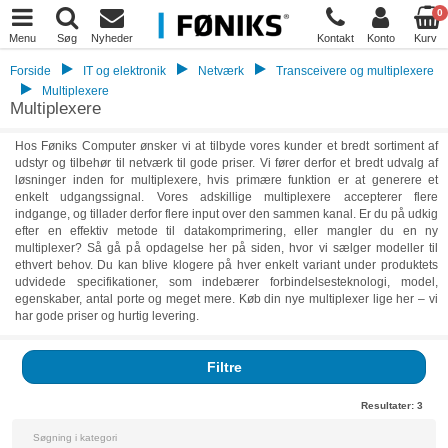
0
Menu
Søg
Nyheder
Kontakt
Konto
Kurv
Forside
IT og elektronik
Netværk
Transceivere og multiplexere
Multiplexere
Multiplexere
Hos Føniks Computer ønsker vi at tilbyde vores kunder et bredt sortiment af
udstyr og tilbehør til netværk til gode priser. Vi fører derfor et bredt udvalg af
løsninger inden for multiplexere, hvis primære funktion er at generere et
enkelt udgangssignal. Vores adskillige multiplexere accepterer flere
indgange, og tillader derfor flere input over den sammen kanal. Er du på udkig
efter en effektiv metode til datakomprimering, eller mangler du en ny
multiplexer? Så gå på opdagelse her på siden, hvor vi sælger modeller til
ethvert behov. Du kan blive klogere på hver enkelt variant under produktets
udvidede specifikationer, som indebærer forbindelsesteknologi, model,
egenskaber, antal porte og meget mere. Køb din nye multiplexer lige her – vi
har gode priser og hurtig levering.
Filtre
Resultater:
3