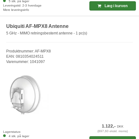
5 stk. på lager
Leveringstid: 2-3 hverdage
Læg i kurven
Mere leveringsinfo
Ubiquiti AF-MPX8 Antenne
5 GHz - MIMO retningsbestemt antenne - 1 pc(s)
Produktnummer: AF-MPX8
EAN: 0810354024511
Varenummer: 1041097
1.122,-
DKK
(897,60 ekskl. moms)
Lagerstatus:
4 stk. på lager