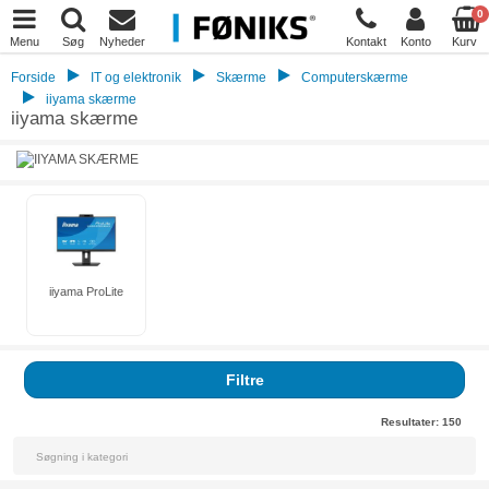
0
Menu
Søg
Nyheder
Kontakt
Konto
Kurv
Forside
IT og elektronik
Skærme
Computerskærme
iiyama skærme
iiyama skærme
iiyama ProLite
Filtre
Resultater:
150