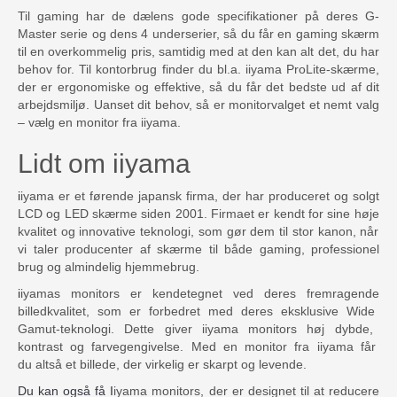
Til gaming har de dælens gode specifikationer på deres G-
Master serie og dens 4 underserier, så du får en gaming skærm
til en overkommelig pris, samtidig med at den kan alt det, du har
behov for. Til kontorbrug finder du bl.a. iiyama ProLite-skærme,
der er ergonomiske og effektive, så du får det bedste ud af dit
arbejdsmiljø. Uanset dit behov, så er monitorvalget et nemt valg
– vælg en monitor fra iiyama.
Lidt om iiyama
i
iy
ama
er
et
f
ø
rend
e
j
ap
ansk
firm
a
,
der
har
produce
ret
o
g
sol
gt
LCD
o
g
LED
sk
æ
r
me
sid
en
2001
.
Firm
a
et
er
k
end
t
for
s
ine
h
ø
je
k
val
it
et
o
g
innovative
te
kn
olog
i
,
som
g
ø
r
dem
til
stor kanon, når
vi taler
produ
center
af
sk
æ
r
me
til
både gaming
,
profession
el
b
rug
o
g
al
mind
el
ig
h
j
em
me
b
rug
.
i
iy
amas
monitors
er
k
end
et
eg
net
v
ed
de
res
fre
m
rag
ende
billed
k
val
it
et
,
som
er
for
bed
ret
med
de
res
e
ks
kl
usive
Wide
Gam
ut
-
te
kn
olog
i
.
Det
te
g
iver
iiyama monitors
h
ø
j
dy
b
de
,
k
ont
rast
o
g
far
ve
g
eng
ive
l
se
.
Med
en monitor fra
i
iy
ama
f
å
r
du
altså et
bill
ede
,
der
vir
ke
lig
er
sk
ar
pt
o
g
lev
ende
.
Du kan også få I
iy
ama
monitors,
der
er
design
et
til
at
reduce
re