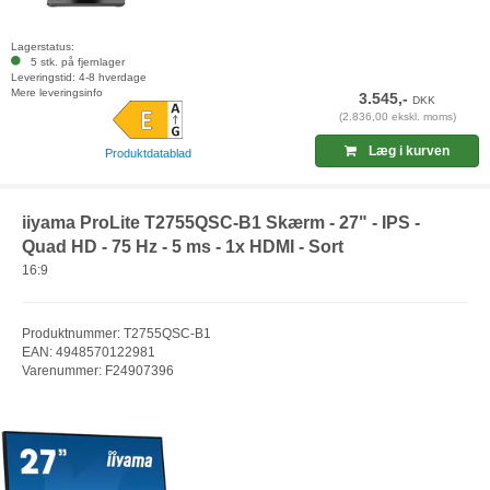
Lagerstatus:
5 stk. på fjernlager
Leveringstid: 4-8 hverdage
Mere leveringsinfo
3.545,-
DKK
(2.836,00 ekskl. moms)
Læg i kurven
Produktdatablad
iiyama ProLite T2755QSC-B1 Skærm - 27" - IPS -
Quad HD - 75 Hz - 5 ms - 1x HDMI - Sort
16:9
Produktnummer: T2755QSC-B1
EAN: 4948570122981
Varenummer: F24907396