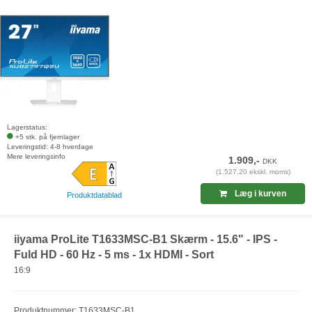
Lagerstatus:
+5 stk. på fjernlager
Leveringstid: 4-8 hverdage
Mere leveringsinfo
1.909,-
DKK
(1.527,20 ekskl. moms)
Læg i kurven
Produktdatablad
iiyama ProLite T1633MSC-B1 Skærm - 15.6" - IPS -
Fuld HD - 60 Hz - 5 ms - 1x HDMI - Sort
16:9
Produktnummer: T1633MSC-B1