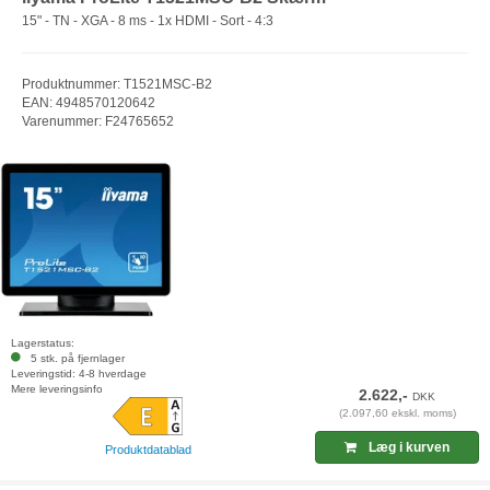
15" - TN - XGA - 8 ms - 1x HDMI - Sort - 4:3
Produktnummer: T1521MSC-B2
EAN: 4948570120642
Varenummer: F24765652
Lagerstatus:
5 stk. på fjernlager
Leveringstid: 4-8 hverdage
Mere leveringsinfo
2.622,-
DKK
(2.097,60 ekskl. moms)
Læg i kurven
Produktdatablad