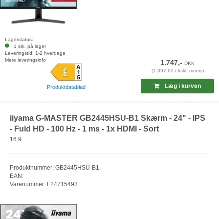
Lagerstatus:
1 stk. på lager
Leveringstid: 1-2 hverdage
Mere leveringsinfo
1.747,-
DKK
(1.397,60 ekskl. moms)
Læg i kurven
Produktdatablad
iiyama G-MASTER GB2445HSU-B1 Skærm - 24" - IPS
- Fuld HD - 100 Hz - 1 ms - 1x HDMI - Sort
16:9
Produktnummer: GB2445HSU-B1
EAN:
Varenummer: F24715493