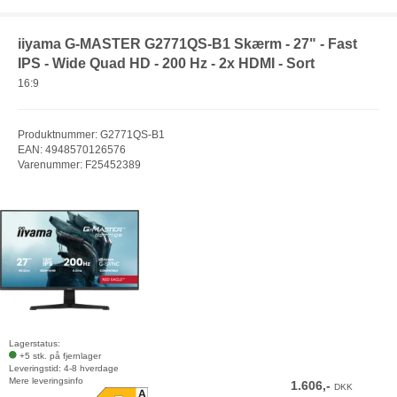
iiyama G-MASTER G2771QS-B1 Skærm - 27" - Fast
IPS - Wide Quad HD - 200 Hz - 2x HDMI - Sort
16:9
Produktnummer: G2771QS-B1
EAN: 4948570126576
Varenummer: F25452389
Lagerstatus:
+5 stk. på fjernlager
Leveringstid: 4-8 hverdage
Mere leveringsinfo
1.606,-
DKK