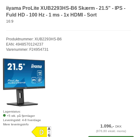
iiyama ProLite XUB2293HS-B6 Skærm - 21.5" - IPS -
Fuld HD - 100 Hz - 1 ms - 1x HDMI - Sort
16:9
Produktnummer: XUB2293HS-B6
EAN: 4948570124237
Varenummer: F24954731
Lagerstatus:
+5 stk. på fjernlager
Leveringstid: 4-8 hverdage
Mere leveringsinfo
1.096,-
DKK
(876,80 ekskl. moms)