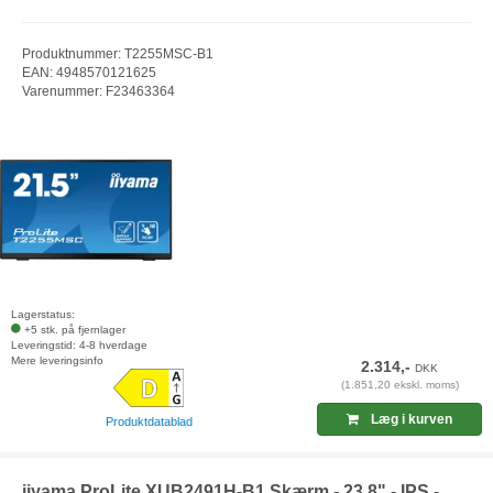
Produktnummer: T2255MSC-B1
EAN: 4948570121625
Varenummer: F23463364
Lagerstatus:
+5 stk. på fjernlager
Leveringstid: 4-8 hverdage
Mere leveringsinfo
2.314,-
DKK
(1.851,20 ekskl. moms)
Læg i kurven
Produktdatablad
iiyama ProLite XUB2491H-B1 Skærm - 23.8" - IPS -