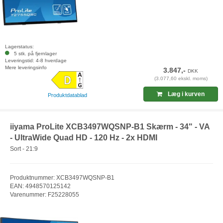
Lagerstatus:
5 stk. på fjernlager
Leveringstid: 4-8 hverdage
Mere leveringsinfo
3.847,-
DKK
(3.077,60 ekskl. moms)
Læg i kurven
Produktdatablad
iiyama ProLite XCB3497WQSNP-B1 Skærm - 34" - VA
- UltraWide Quad HD - 120 Hz - 2x HDMI
Sort - 21:9
Produktnummer: XCB3497WQSNP-B1
EAN: 4948570125142
Varenummer: F25228055