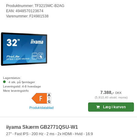
Produktnummer: TF3215MC-B2AG
EAN: 4948570123674
Varenummer: F24981538
Lagerstatus:
4 stk. på fjernlager
Leveringstid: 4-8 hverdage
Mere leveringsinfo
7.388,-
DKK
(5.910,40 ekskl. moms)
Læg i kurven
Produktdatablad
iiyama Skærm GB2771QSU-W1
27" - Fast IPS - 200 Hz - 2 ms - 2x HDMI - Hvid - 16:9