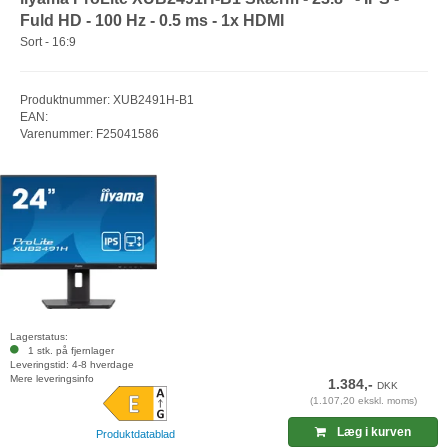
Fuld HD - 100 Hz - 0.5 ms - 1x HDMI
Sort - 16:9
Produktnummer: XUB2491H-B1
EAN:
Varenummer: F25041586
Lagerstatus:
1 stk. på fjernlager
Leveringstid: 4-8 hverdage
Mere leveringsinfo
1.384,-
DKK
(1.107,20 ekskl. moms)
Læg i kurven
Produktdatablad