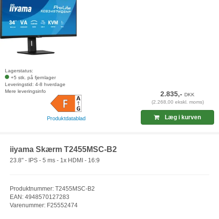
Lagerstatus:
+5 stk. på fjernlager
Leveringstid: 4-8 hverdage
Mere leveringsinfo
2.835,-
DKK
(2.268,00 ekskl. moms)
Læg i kurven
Produktdatablad
iiyama Skærm T2455MSC-B2
23.8" - IPS - 5 ms - 1x HDMI - 16:9
Produktnummer: T2455MSC-B2
EAN: 4948570127283
Varenummer: F25552474