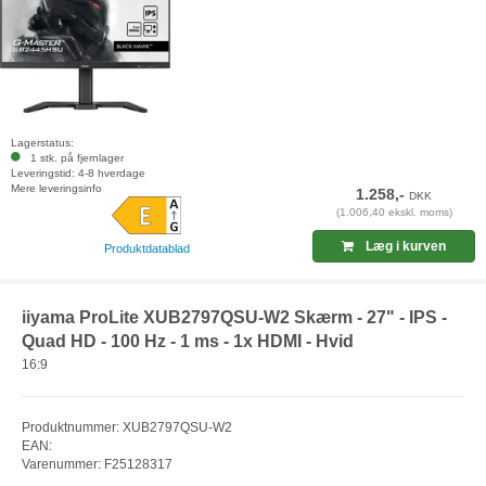
Lagerstatus:
1 stk. på fjernlager
Leveringstid: 4-8 hverdage
Mere leveringsinfo
1.258,-
DKK
(1.006,40 ekskl. moms)
Læg i kurven
Produktdatablad
iiyama ProLite XUB2797QSU-W2 Skærm - 27" - IPS -
Quad HD - 100 Hz - 1 ms - 1x HDMI - Hvid
16:9
Produktnummer: XUB2797QSU-W2
EAN:
Varenummer: F25128317