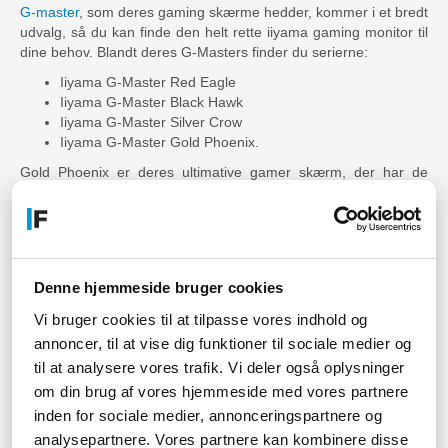
G-master
, som deres gaming skærme hedder, kommer i et bredt
udvalg, så du kan finde den helt rette iiyama gaming monitor til
dine behov. Blandt deres G-Masters finder du serierne:
Iiyama G-Master Red Eagle
Iiyama G-Master Black Hawk
Iiyama G-Master Silver Crow
Iiyama G-Master Gold Phoenix.
Gold Phoenix er deres ultimative gamer skærm, der har de
bedst mulige specs. Silver Crow og Black Hawk er nogle virke
lækre all-round gaming skærme, der kan bruges til langt det
meste. Red Eagle er vejen frem, hvis du er til esport og
hæsblæsende konkurrencepræget kamp.
Denne hjemmeside bruger cookies
Har du brug for hjælp til at
Vi bruger cookies til at tilpasse vores indhold og
vælge din monitor fra iiyama?
annoncer, til at vise dig funktioner til sociale medier og
til at analysere vores trafik. Vi deler også oplysninger
Når du skal vælge dig en computerskærm, kan det være lidt en
jungle at finde rundt i diverse producenter og forskellige
om din brug af vores hjemmeside med vores partnere
specifikationer – for hvad er egentlig vigtigt for dig og dine
inden for sociale medier, annonceringspartnere og
behov? Hvis du er lidt i tvivl om dette, vil vi varmt anbefale dig at
analysepartnere. Vores partnere kan kombinere disse