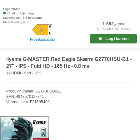
Lagerstatus:
+5 stk. på fjernlager
Leveringstid: 4-8 hverdage
Mere leveringsinfo
1.692,-
DKK
(1.353,60 ekskl. moms)
Læg i kurven
Produktdatablad
iiyama G-MASTER Red Eagle Skærm G2770HSU-B1 -
27" - IPS - Fuld HD - 165 Hz - 0.8 ms
1x HDMI - Sort - 16:9
Produktnummer: G2770HSU-B1
EAN: 4948570117741
Varenummer: F21605408