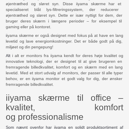
ø
jen
tr
æ
t
hed
o
g
sl
ø
ret
syn.
Dis
se
iiyama sk
æ
r
me
har
et
special
ise
ret bl
åt
l
ys-
fil
tre
rings
system
,
der
reduce
rer
ø
jen
tr
æ
t
hed
o
g
sl
ø
ret
syn.
Det
te
er
is
æ
r
n
y
tt
ig
t
for
dem
,
der
bru
ger
deres sk
æ
r
m i
l
æ
n
ge
re
period
er
– for eksempel til
gaming eller på kontoret.
i
iy
ama sk
æ
r
me
er
o
gs
å
design
et
med fokus på
at
have
en
lang
le
vet
id og lave energiomkostninger
. Det er både godt på dig,
miljøet og din pengepung!
Alt
i
alt
er monitors fra
i
iy
ama
k
end
t
for
de
res
h
ø
je
k
val
it
et
o
g
innovative
te
kn
olog
i
,
der
er
design
et
til
at
give
bru
ge
ren
en
fre
m
rag
ende
billed
k
val
it
et, komfort
o
g
en skærm med en lang
le
vet
id
.
Med
et
st
ort
u
d
val
g
af
monitors
,
der
passer
til
alle
ty
per
beh
ov
,
er
en i
iy
ama
monitor et
god
t
val
g
for
dig
,
der
ø
ns
ker
fre
m
rag
ende
billed
k
val
it
et
.
iiyama skærme til office –
kvalitet, komfort
og professionalisme
Som nævnt ovenfor har iiyama en solidt produktsortiment af