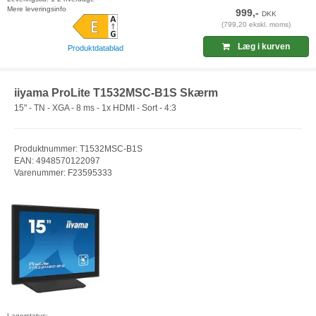
Mere leveringsinfo
999,-
DKK
(799,20 ekskl. moms)
Læg i kurven
Produktdatablad
iiyama ProLite T1532MSC-B1S Skærm
15" - TN - XGA - 8 ms - 1x HDMI - Sort - 4:3
Produktnummer: T1532MSC-B1S
EAN: 4948570122097
Varenummer: F23595333
Lagerstatus: