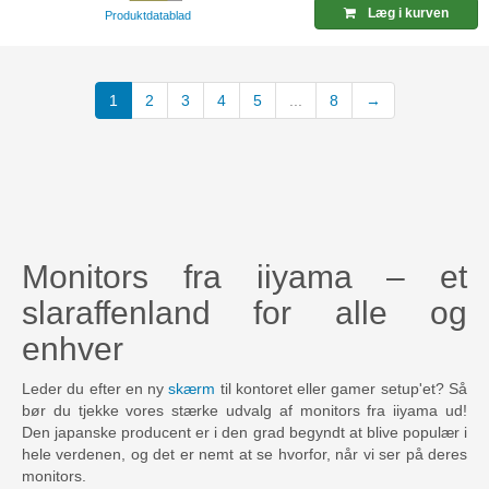
Læg i kurven
Produktdatablad
(current)
1
2
3
4
5
...
8
→
Monitors fra iiyama – et
slaraffenland for alle og
enhver
Leder du efter en ny
skærm
til kontoret eller gamer setup'et? Så
bør du tjekke vores stærke udvalg af monitors fra iiyama ud!
Den japanske producent er i den grad begyndt at blive populær i
hele verdenen, og det er nemt at se hvorfor, når vi ser på deres
monitors.