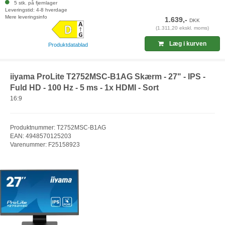
5 stk. på fjernlager
Leveringstid: 4-8 hverdage
Mere leveringsinfo
1.639,-
DKK
(1.311,20 ekskl. moms)
Læg i kurven
Produktdatablad
iiyama ProLite T2752MSC-B1AG Skærm - 27" - IPS -
Fuld HD - 100 Hz - 5 ms - 1x HDMI - Sort
16:9
Produktnummer: T2752MSC-B1AG
EAN: 4948570125203
Varenummer: F25158923