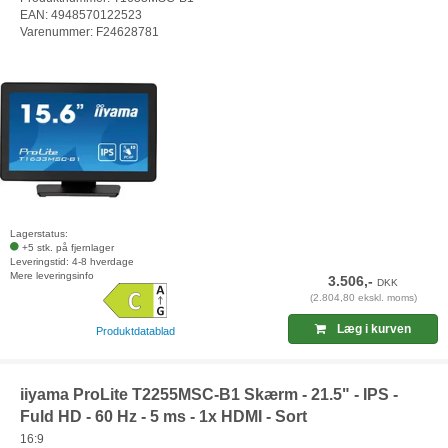
EAN: 4948570122523
Varenummer: F24628781
Lagerstatus:
+5 stk. på fjernlager
Leveringstid: 4-8 hverdage
Mere leveringsinfo
3.506,-
DKK
(2.804,80 ekskl. moms)
Læg i kurven
Produktdatablad
iiyama ProLite T2255MSC-B1 Skærm - 21.5" - IPS -
Fuld HD - 60 Hz - 5 ms - 1x HDMI - Sort
16:9