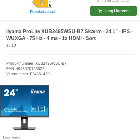
(1.284,80 ekskl. moms)
Læg i kurven
Produktdatablad
iiyama ProLite XUB2495WSU-B7 Skærm - 24.1" - IPS -
WUXGA - 75 Hz - 4 ms - 1x HDMI - Sort
16:10
Produktnummer: XUB2495WSU-B7
EAN: 4948570123827
Varenummer: F24861420
Lagerstatus: