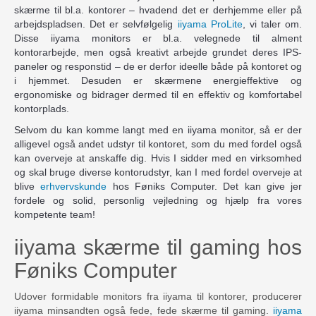
skærme til bl.a. kontorer – hvadend det er derhjemme eller på
arbejdspladsen. Det er selvfølgelig
iiyama ProLite
, vi taler om.
Disse iiyama monitors er bl.a. velegnede til alment
kontorarbejde, men også kreativt arbejde grundet deres IPS-
paneler og responstid – de er derfor ideelle både på kontoret og
i hjemmet. Desuden er skærmene energieffektive og
ergonomiske og bidrager dermed til en effektiv og komfortabel
kontorplads.
Selvom du kan komme langt med en iiyama monitor, så er der
alligevel også andet udstyr til kontoret, som du med fordel også
kan overveje at anskaffe dig. Hvis I sidder med en virksomhed
og skal bruge diverse kontorudstyr, kan I med fordel overveje at
blive
erhvervskunde
hos Føniks Computer. Det kan give jer
fordele og solid, personlig vejledning og hjælp fra vores
kompetente team!
iiyama skærme til gaming hos
Føniks Computer
Udover formidable monitors fra iiyama til kontorer, producerer
iiyama minsandten også fede, fede skærme til gaming.
iiyama