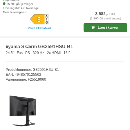
+5 stk. på fjernlager
Leveringstid: 4-8 hverdage
Mere leveringsinfo
3.582,-
DKK
(2.865,60 ekskl. moms)
Læg i kurven
Produktdatablad
iiyama Skærm GB2591HSU-B1
24.5" - Fast IPS - 320 Hz - 2x HDMI - 16:9
Produktnummer: GB2591HSU-B1
EAN: 4948570125562
Varenummer: F25519060