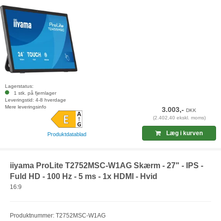
Lagerstatus:
1 stk. på fjernlager
Leveringstid: 4-8 hverdage
Mere leveringsinfo
3.003,-
DKK
(2.402,40 ekskl. moms)
Læg i kurven
Produktdatablad
iiyama ProLite T2752MSC-W1AG Skærm - 27" - IPS -
Fuld HD - 100 Hz - 5 ms - 1x HDMI - Hvid
16:9
Produktnummer: T2752MSC-W1AG