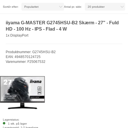
Sortér efter:
Antal pr. side:
iiyama G-MASTER G2745HSU-B2 Skærm - 27" - Fuld
HD - 100 Hz - IPS - Flad - 4 W
1x DisplayPort
Produktnummer: G2745HSU-B2
EAN: 4948570124725
Varenummer: F25067532
Lagerstatus:
1 stk. på lager
Leveringstid: 1-2 hverdage