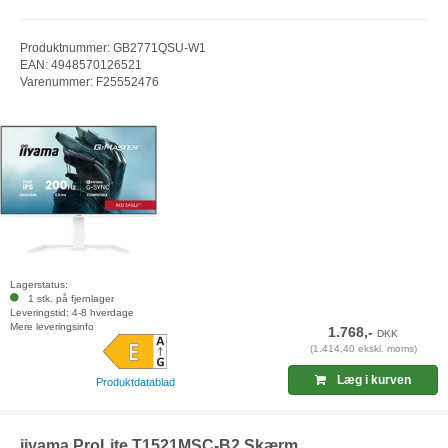
Produktnummer: GB2771QSU-W1
EAN: 4948570126521
Varenummer: F25552476
Lagerstatus:
1 stk. på fjernlager
Leveringstid: 4-8 hverdage
Mere leveringsinfo
1.768,-
DKK
(1.414,40 ekskl. moms)
Læg i kurven
Produktdatablad
iiyama ProLite T1521MSC-B2 Skærm