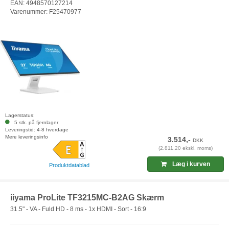
EAN: 4948570127214
Varenummer: F25470977
Lagerstatus:
5 stk. på fjernlager
Leveringstid: 4-8 hverdage
Mere leveringsinfo
3.514,-
DKK
(2.811,20 ekskl. moms)
Læg i kurven
Produktdatablad
iiyama ProLite TF3215MC-B2AG Skærm
31.5" - VA - Fuld HD - 8 ms - 1x HDMI - Sort - 16:9