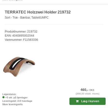
TERRATEC Holzzwei Holder 219732
Sort - Træ - Bærbar, Tablet/UMPC
Produktnummer: 219732
EAN: 4040895002044
Varenummer: F11583336
460,-
DKK
(368,00 ekskl. moms)
Lagerstatus:
+5 stk. på fjernlager
Leveringstid: 4-8 hverdage
Læg i kurven
Mere leveringsinfo