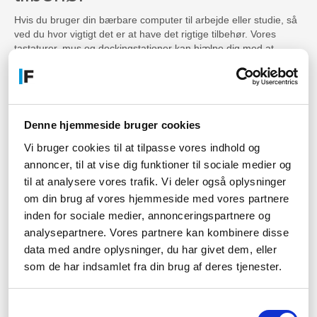
Hvis du bruger din bærbare computer til arbejde eller studie, så
ved du hvor vigtigt det er at have det rigtige tilbehør. Vores
tastaturer, mus og dockingstationer kan hjælpe dig med at
arbejde mere effektivt, mens vores kabler og adaptere kan
hjælpe dig med at tilslutte din enhed til eksterne skærme og
enheder. Med vores tilbehør kan du få mest muligt ud af din
bærbare computer eller tablet.
Denne hjemmeside bruger cookies
Lav din bærbare computer
Vi bruger cookies til at tilpasse vores indhold og
mere personlig med vores
annoncer, til at vise dig funktioner til sociale medier og
tilbehør
til at analysere vores trafik. Vi deler også oplysninger
om din brug af vores hjemmeside med vores partnere
Hvis du ønsker at give din bærbare computer eller tablet et
inden for sociale medier, annonceringspartnere og
personligt touch, så er vores tilbehør det perfekte valg. Vores
analysepartnere. Vores partnere kan kombinere disse
tasker og sleeves fås i en række forskellige farver og stilarter, så
data med andre oplysninger, du har givet dem, eller
du kan finde noget, der passer til din personlige stil. Vores mus
som de har indsamlet fra din brug af deres tjenester.
og tastaturer fås også i forskellige farver og designs, så du kan
tilpasse din enhed, så den passer til dig.
Samtykkevalg