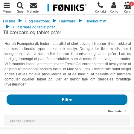
0
Menu
Søg
Nyheder
Kontakt
Konto
Kurv
Forside
IT og elektronik
Hardware
Tilbehør m.m.
Til bærbare og tablet pc'er
Til bærbare og tablet pc'er
Her på Fcomputer.dk finder man altid et stort udvalg i tilbehør til en række af
de mest udbredte typer elektronisk udstyr. Det gælder ikke mindst her i
kategorien, hvor vi forhandler tilbehør til bærbare og tablet pc’er. Lad os
hurtigt gennemgå et par af de produkter, som vil møde én i udvalget herunder.
Vi forhandler blandt andet de smarte FreskoGel corner pieces til beskyttelse af
dit produkt, notebook security locks, et Mac Mini Lock + mount sæt samt meget
andet. Fælles for alle produkterne er at de med til at beskytte din bærbare
computer og/eller tablet pc. Der er derfor tale om særdeles fornuftige
investeringer.
Filtre
Resultater:
6