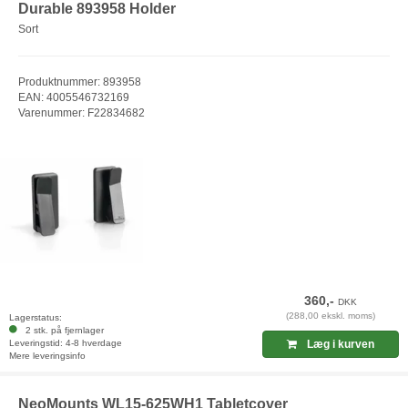
Durable 893958 Holder
Sort
Produktnummer: 893958
EAN: 4005546732169
Varenummer: F22834682
360,-
DKK
(288,00 ekskl. moms)
Lagerstatus:
2 stk. på fjernlager
Leveringstid: 4-8 hverdage
Læg i kurven
Mere leveringsinfo
NeoMounts WL15-625WH1 Tabletcover