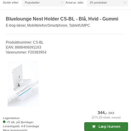
Sortér efter:
Antal pr. side:
Bluelounge Nest Holder CS-BL - Blå, Hvid - Gummi
E-bog-læser, Mobiltelefon/Smartphone, Tablet/UMPC
Produktnummer: CS-BL
EAN: 8886466091163
Varenummer: F20383954
344,-
DKK
(275,20 ekskl. moms)
Lagerstatus:
+5 stk. på fjernlager
Leveringstid: 4-8 hverdage
Læg i kurven
Mere leveringsinfo