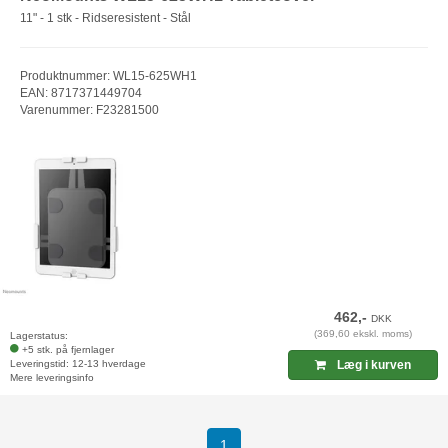
11" - 1 stk - Ridseresistent - Stål
Produktnummer: WL15-625WH1
EAN: 8717371449704
Varenummer: F23281500
462,-
DKK
(369,60 ekskl. moms)
Lagerstatus:
+5 stk. på fjernlager
Leveringstid: 12-13 hverdage
Læg i kurven
Mere leveringsinfo
(current)
1