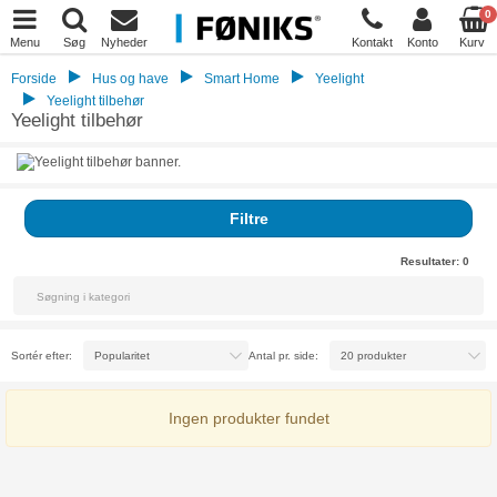
0
Menu
Søg
Nyheder
Kontakt
Konto
Kurv
Forside
Hus og have
Smart Home
Yeelight
Yeelight tilbehør
Yeelight tilbehør
Filtre
Resultater:
0
Sortér efter:
Antal pr. side:
Ingen produkter fundet