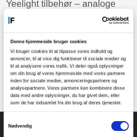
Yeelight tilbehør – analoge
løsninger
Selvom
Yeelight
produkter er smarte, og er skabt specifikt til at
fungere som
Smart Home
løsninger via apps på mobilen eller
computeren, så kan en analog løsning til tider være rar – både
Denne hjemmeside bruger cookies
for dig og for gæster.
Vi bruger cookies til at tilpasse vores indhold og
Her komme Yeeligh tilbehør ind i billedet. Det vil ofte være, hvis
annoncer, til at vise dig funktioner til sociale medier og
du gerne vil have en smart kontakt, der gør det nemt og
bekvemt for dig at styre en
Yeelight lampe
. Det kan dog også
til at analysere vores trafik. Vi deler også oplysninger
være en trådløs opladningspude eller lignende.
om din brug af vores hjemmeside med vores partnere
Det giver dig muligheden for at styre belysningen i dit hjem, på
inden for sociale medier, annonceringspartnere og
præcis den måde du gerne vil. Det er ikke nødvendigt med
analysepartnere. Vores partnere kan kombinere disse
Yeelight tilbør, men det er en rar mulighed at have adgang til.
data med andre oplysninger, du har givet dem, eller
som de har indsamlet fra din brug af deres tjenester.
Samtykkevalg
Føniks Computer Aarhus
Nødvendig
CVR.: 26208637
Anelystparken 33B,
8381 Tilst