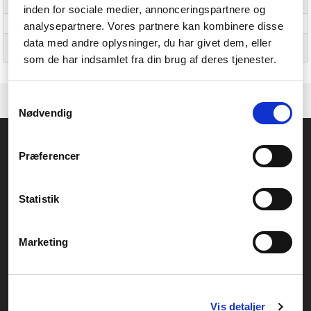
Sprogversion
Engelsk
inden for sociale medier, annonceringspartnere og
analysepartnere. Vores partnere kan kombinere disse
Antal licenser
Ja
data med andre oplysninger, du har givet dem, eller
Understøttede Windows-
Windows 10
operativsystemer
som de har indsamlet fra din brug af deres tjenester.
Samtykkevalg
Nødvendig
Føniks Computer Aarhus
Præferencer
CVR.: 26208637
Anelystparken 33B,
8381 Tilst
Generelle henvendelser:
Statistik
kontakt@fcomputer.dk
Service- og reklamationsafdelingen:
Marketing
service@fcomputer.dk
Sitemap
Vis detaljer