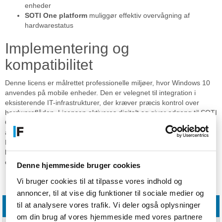
enheder
SOTI One platform
muliggør effektiv overvågning af
hardwarestatus
Implementering og
kompatibilitet
Denne licens er målrettet professionelle miljøer, hvor Windows 10
anvendes på mobile enheder. Den er velegnet til integration i
eksisterende IT-infrastrukturer, der kræver præcis kontrol over
hardwareflåden. Licensen aktiveres digitalt og giver adgang til SOTI
One platformens funktioner. Den understøtter en effektiv udrulning
af virksomhedsspecifik software og sikkerhedsopdateringer.
Produktet leveres som en enkelt licens til én enhed. Det er
kompatibelt med hardware, der kører det understøttede
operativsystem.
Denne hjemmeside bruger cookies
Vi bruger cookies til at tilpasse vores indhold og
Specifikationer
annoncer, til at vise dig funktioner til sociale medier og
til at analysere vores trafik. Vi deler også oplysninger
Funktioner
om din brug af vores hjemmeside med vores partnere