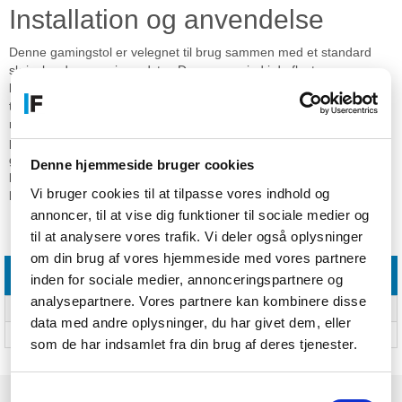
Installation og anvendelse
Denne gamingstol er velegnet til brug sammen med et standard
skrivebord og gaming-udstyr. Den passer ind i de fleste
kontormiljøer takket være sit rene design. Konstruktionen er bygget
til at modstå vægten af større brugere uden at gå på kompromis
med stabiliteten. Ved installationen følger stolen de gængse
principper for gamingstole. Den er kompatibel med standard
gulvunderlag, men kan med fordel bruges på en måtte for at
Denne hjemmeside bruger cookies
beskytte overfladen. Pakken indeholder alle nødvendige
Vi bruger cookies til at tilpasse vores indhold og
komponenter til samling af stolen.
annoncer, til at vise dig funktioner til sociale medier og
til at analysere vores trafik. Vi deler også oplysninger
Specifikationer
om din brug af vores hjemmeside med vores partnere
Funktioner
inden for sociale medier, annonceringspartnere og
analysepartnere. Vores partnere kan kombinere disse
Produkttype
PC gamingstol
data med andre oplysninger, du har givet dem, eller
Maksimal bruger vægt
145 kg
som de har indsamlet fra din brug af deres tjenester.
Samtykkevalg