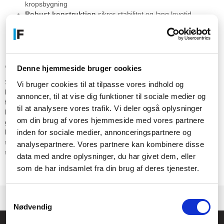
kropsbygning
Robust konstruktion
sikrer stabilitet og lang levetid
Polstret sæde
giver komfort selv ved mange timers brug
Praktisk opsætning og
anvendelse
Denne hjemmeside bruger cookies
Stolen er velegnet til brug med både gaming-borde og standard
Vi bruger cookies til at tilpasse vores indhold og
kontorborde. Den passer til brugere, der prioriterer en neutral farve
annoncer, til at vise dig funktioner til sociale medier og
frem for traditionelle gaming-farver. Monteringen er ligetil, så stolen
til at analysere vores trafik. Vi deler også oplysninger
hurtigt er klar til brug i dit setup. Den er kompatibel med de fleste
om din brug af vores hjemmeside med vores partnere
gulvtyper, men kan kombineres med en underlagsmåtte for ekstra
inden for sociale medier, annonceringspartnere og
beskyttelse. Pakken indeholder alle nødvendige komponenter til
samling af stolen. Den lysegrå finish gør det nemt at integrere
analysepartnere. Vores partnere kan kombinere disse
stolen i eksisterende interiør.
data med andre oplysninger, du har givet dem, eller
som de har indsamlet fra din brug af deres tjenester.
Præsentation
Samtykkevalg
Nødvendig