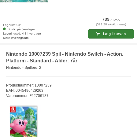
739,-
DKK
(591,20 ekskl. moms)
Lagerstatus:
2 stk. på fjernlager
Leveringstid: 4-8 hverdage
Læg i kurven
Mere leveringsinfo
Nintendo 10007239 Spil - Nintendo Switch - Action,
Platform - Standard - Alder: 7år
Nintendo - Spillere: 2
Produktnummer: 10007239
EAN: 0045496429263
Varenummer: F22706187