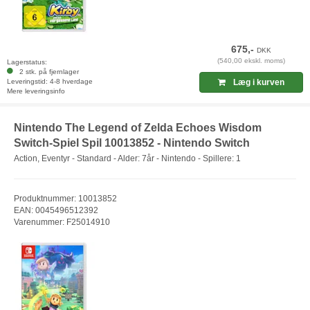
675,-
DKK
(540,00 ekskl. moms)
Lagerstatus:
2 stk. på fjernlager
Leveringstid: 4-8 hverdage
Læg i kurven
Mere leveringsinfo
Nintendo The Legend of Zelda Echoes Wisdom
Switch-Spiel Spil 10013852 - Nintendo Switch
Action, Eventyr - Standard - Alder: 7år - Nintendo - Spillere: 1
Produktnummer: 10013852
EAN: 0045496512392
Varenummer: F25014910