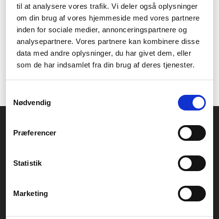
til at analysere vores trafik. Vi deler også oplysninger
konsolspil?
om din brug af vores hjemmeside med vores partnere
Er du interesseret i et konsolspil fra vores online sortiment, men
inden for sociale medier, annonceringspartnere og
er i tvivl om hvilken konsol spillet kan spilles på, om
analysepartnere. Vores partnere kan kombinere disse
leveringstiden, eller noget helt tredje, så er du altid mere end
data med andre oplysninger, du har givet dem, eller
velkommen til at tage kontakt til os - vi sidder parate på mail,
som de har indsamlet fra din brug af deres tjenester.
telefon eller chat til at besvare dine spørgsmål. Du finder vores
kontaktinformationer øverst på siden.
Samtykkevalg
Nødvendig
Føniks Computer Aarhus
Præferencer
CVR.: 26208637
Anelystparken 33B,
8381 Tilst
Generelle henvendelser:
Statistik
kontakt@fcomputer.dk
Service- og reklamationsafdelingen:
Marketing
service@fcomputer.dk