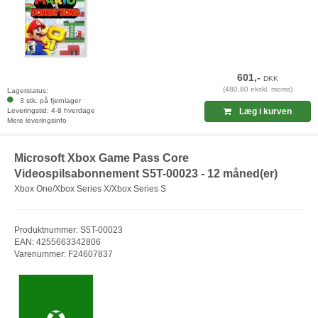
601,-
DKK
(480,80 ekskl. moms)
Lagerstatus:
3 stk. på fjernlager
Leveringstid: 4-8 hverdage
Læg i kurven
Mere leveringsinfo
Microsoft Xbox Game Pass Core
Videospilsabonnement S5T-00023 - 12 måned(er)
Xbox One/Xbox Series X/Xbox Series S
Produktnummer: S5T-00023
EAN: 4255663342806
Varenummer: F24607837