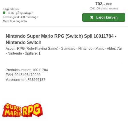
702,-
DKK
(561,60 ekskl. moms)
Lagerstatus:
3 stk. på fjernlager
Leveringstid: 4-8 hverdage
Læg i kurven
Mere leveringsinfo
Nintendo Super Mario RPG (Switch) Spil 10011784 -
Nintendo Switch
Action, RPG (Role-Playing Game) - Standard - Nintendo - Mario - Alder: 7år
- Nintendo - Spillere: 1
Produktnummer: 10011784
EAN: 0045496479930
Varenummer: F23566137