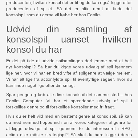
producenten, hvilken konsol det er til og du kan også kigge efter
producenten af spillet. Så det er altid nemt at finde det
konsolspil som du gerne vil købe her hos Føniks.
Udvid din samling af
konsolspil uanset hvilken
konsol du har
Er det på tide at udvide spilsamlingen derhjemme med et helt
nyt konsolspil? Så bør du kigge vores udvalg af spil igennem
lige her, hvor vi har en bred vifte af spilgenre at vælge mellem.
Vi har alt lige fra actionfyldte spil til eventyrlige sagaer, hvor du
kan finde noget lige efter din smag.
Spar penge og køb alle dine konsolspil det samme sted – hos
Føniks Computer. Vi har et spændende udvalg af spil i
forskellige genre og til forskellige konsoller med fri fragt.
Hvis du er helt vild med en bestemt genre af konsolspil, så kan
du med nemhed hoppe ind i en af vores kategorier af genre for
at kigge udvalget af spil igennem. Er du interesseret i RPG,
action eller måske strategispil? Så skal du bare kigge i deres