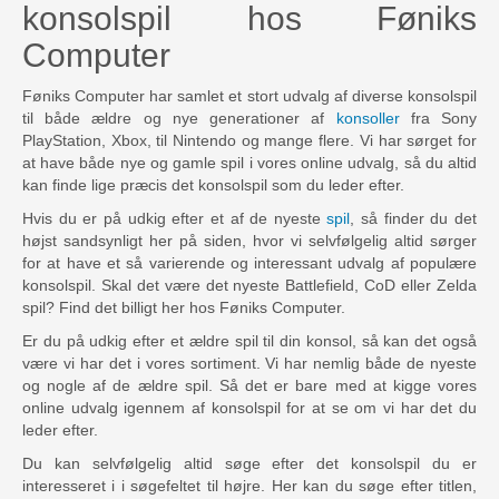
konsolspil hos Føniks
Computer
Føniks Computer har samlet et stort udvalg af diverse konsolspil
til både ældre og nye generationer af
konsoller
fra Sony
PlayStation, Xbox, til Nintendo og mange flere. Vi har sørget for
at have både nye og gamle spil i vores online udvalg, så du altid
kan finde lige præcis det konsolspil som du leder efter.
Hvis du er på udkig efter et af de nyeste
spil
, så finder du det
højst sandsynligt her på siden, hvor vi selvfølgelig altid sørger
for at have et så varierende og interessant udvalg af populære
konsolspil. Skal det være det nyeste Battlefield, CoD eller Zelda
spil? Find det billigt her hos Føniks Computer.
Er du på udkig efter et ældre spil til din konsol, så kan det også
være vi har det i vores sortiment. Vi har nemlig både de nyeste
og nogle af de ældre spil. Så det er bare med at kigge vores
online udvalg igennem af konsolspil for at se om vi har det du
leder efter.
Du kan selvfølgelig altid søge efter det konsolspil du er
interesseret i i søgefeltet til højre. Her kan du søge efter titlen,