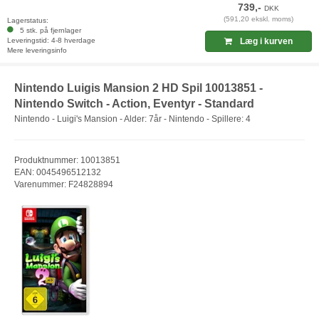
739,-
DKK
(591,20 ekskl. moms)
Lagerstatus:
5 stk. på fjernlager
Leveringstid: 4-8 hverdage
Læg i kurven
Mere leveringsinfo
Nintendo Luigis Mansion 2 HD Spil 10013851 -
Nintendo Switch - Action, Eventyr - Standard
Nintendo - Luigi's Mansion - Alder: 7år - Nintendo - Spillere: 4
Produktnummer: 10013851
EAN: 0045496512132
Varenummer: F24828894