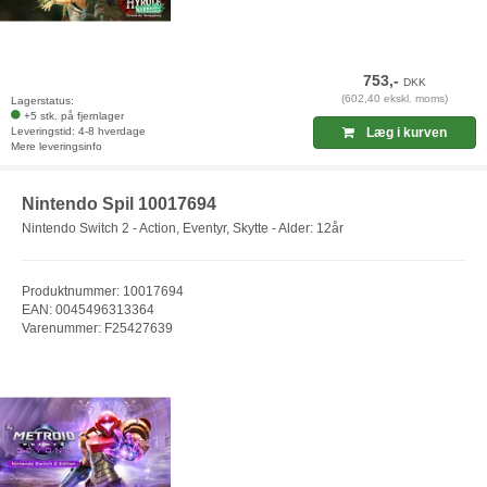
753,-
DKK
(602,40 ekskl. moms)
Lagerstatus:
+5 stk. på fjernlager
Leveringstid: 4-8 hverdage
Læg i kurven
Mere leveringsinfo
Nintendo Spil 10017694
Nintendo Switch 2 - Action, Eventyr, Skytte - Alder: 12år
Produktnummer: 10017694
EAN: 0045496313364
Varenummer: F25427639