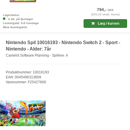
794,-
DKK
(635,20 ekskl. moms)
Lagerstatus:
4 stk. på fjernlager
Leveringstid: 4-8 hverdage
Læg i kurven
Mere leveringsinfo
Nintendo Spil 10016193 - Nintendo Switch 2 - Sport -
Nintendo - Alder: 7år
Camelot Software Planning - Spillere: 4
Produktnummer: 10016193
EAN: 0045496313609
Varenummer: F25427600