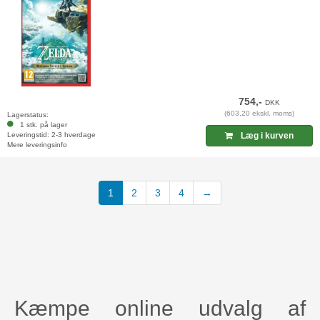
754,-
DKK
(603,20 ekskl. moms)
Lagerstatus:
1 stk. på lager
Leveringstid: 2-3 hverdage
Læg i kurven
Mere leveringsinfo
(current)
1
2
3
4
→
Kæmpe online udvalg af