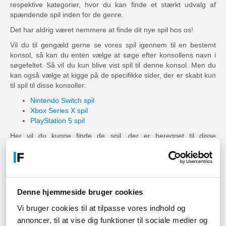
respektive kategorier, hvor du kan finde et stærkt udvalg af
spændende spil inden for de genre.
Det har aldrig været nemmere at finde dit nye spil hos os!
Vil du til gengæld gerne se vores spil igennem til en bestemt
konsol, så kan du enten vælge at søge efter konsollens navn i
søgefeltet. Så vil du kun blive vist spil til denne konsol. Men du
kan også vælge at kigge på de specifikke sider, der er skabt kun
til spil til disse konsoller:
Nintendo Switch spil
Xbox Series X spil
PlayStation 5 spil
Her vil du kunne finde de spil, der er beregnet til disse
konsoller.
Vi har dog en hel del spil til endnu flere forskellige konsoller her
på siden, så hvis du gerne vil udforske vores konsolspil og alt vi
har at tilbyde dig inden for dette, så er det bare med at kigge
denne side igennem. Vi har nogle fede spil, der venter på at
Denne hjemmeside bruger cookies
blive fundet.
Vi bruger cookies til at tilpasse vores indhold og
annoncer, til at vise dig funktioner til sociale medier og
Har du spørgsmål til vores udvalg af