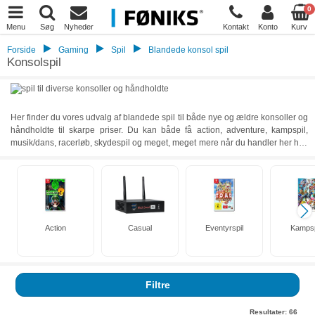
0
Menu
Søg
Nyheder
Kontakt
Konto
Kurv
Forside
Gaming
Spil
Blandede konsol spil
Konsolspil
Her finder du vores udvalg af blandede spil til både nye og ældre konsoller og
håndholdte til skarpe priser. Du kan både få action, adventure, kampspil,
musik/dans, racerløb, skydespil og meget, meget mere når du handler her hos
Føniks Computer. Vi er glade for at kunne tilbyde vores kunder et bredt udvalg
af konsolspil, med både en masse nye og ældre titler at vælge imellem. Er du
ude efter et særligt spil og kan du ikke finde det her på siden, kan du bruge
vores søgefunktion til hurtigt og nemt at finde frem til det. Se nærmere på
vores udvalg af konsolspil her på siden, og find lige det spil du har lyst til at
spille.
Action
Casual
Eventyrspil
Kampsp
Filtre
Resultater:
66