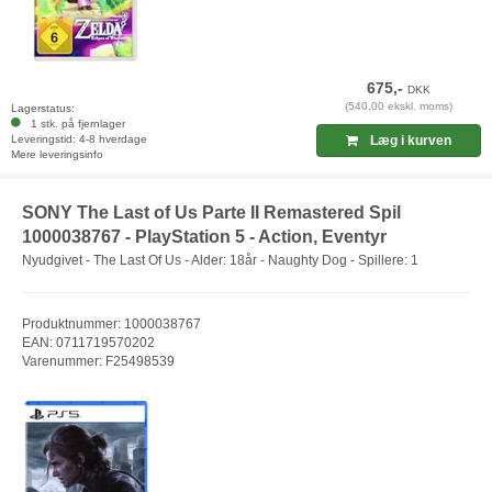
675,-
DKK
(540,00 ekskl. moms)
Lagerstatus:
1 stk. på fjernlager
Leveringstid: 4-8 hverdage
Læg i kurven
Mere leveringsinfo
SONY The Last of Us Parte II Remastered Spil
1000038767 - PlayStation 5 - Action, Eventyr
Nyudgivet - The Last Of Us - Alder: 18år - Naughty Dog - Spillere: 1
Produktnummer: 1000038767
EAN: 0711719570202
Varenummer: F25498539