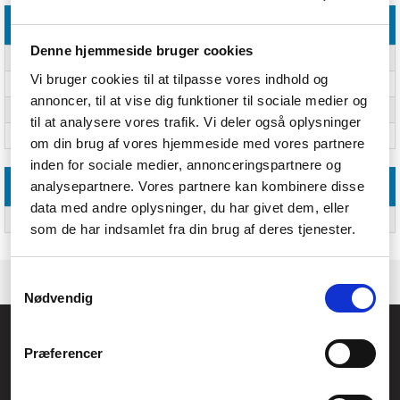
Licens
Denne hjemmeside bruger cookies
Antal licenser
10 licens(er)
Vi bruger cookies til at tilpasse vores indhold og
Softwaretype
Elektronisk software download (ESD)
annoncer, til at vise dig funktioner til sociale medier og
Sprogversion
Flersproget
til at analysere vores trafik. Vi deler også oplysninger
Licensens løbetid i år
Ja
om din brug af vores hjemmeside med vores partnere
inden for sociale medier, annonceringspartnere og
analysepartnere. Vores partnere kan kombinere disse
Emballeringsdata
data med andre oplysninger, du har givet dem, eller
Antal pr. pakke
Ja
som de har indsamlet fra din brug af deres tjenester.
Samtykkevalg
Nødvendig
Føniks Computer Aarhus
Præferencer
CVR.: 26208637
Anelystparken 33B,
8381 Tilst