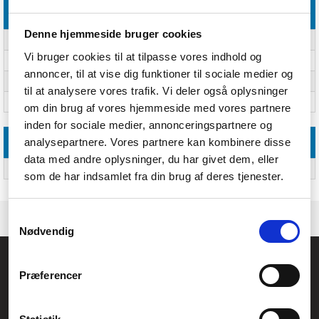
Licens
Denne hjemmeside bruger cookies
Antal licenser
5 licens(er)
Vi bruger cookies til at tilpasse vores indhold og
Softwaretype
Elektronisk software download (ESD)
annoncer, til at vise dig funktioner til sociale medier og
Sprogversion
Flersproget
til at analysere vores trafik. Vi deler også oplysninger
Licensens løbetid i år
2 År
om din brug af vores hjemmeside med vores partnere
inden for sociale medier, annonceringspartnere og
analysepartnere. Vores partnere kan kombinere disse
Emballeringsdata
data med andre oplysninger, du har givet dem, eller
Antal pr. pakke
Ja
som de har indsamlet fra din brug af deres tjenester.
Samtykkevalg
Nødvendig
Føniks Computer Aarhus
Præferencer
CVR.: 26208637
Anelystparken 33B,
8381 Tilst
Generelle henvendelser: