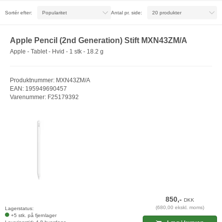
Sortér efter:
Antal pr. side:
Apple Pencil (2nd Generation) Stift MXN43ZM/A
Apple - Tablet - Hvid - 1 stk - 18.2 g
Produktnummer: MXN43ZM/A
EAN: 195949690457
Varenummer: F25179392
850,-
DKK
(680,00 ekskl. moms)
Lagerstatus:
+5 stk. på fjernlager