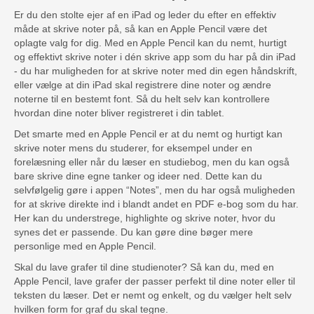
Er du den stolte ejer af en iPad og leder du efter en effektiv
måde at skrive noter på, så kan en Apple Pencil være det
oplagte valg for dig. Med en Apple Pencil kan du nemt, hurtigt
og effektivt skrive noter i dén skrive app som du har på din iPad
- du har muligheden for at skrive noter med din egen håndskrift,
eller vælge at din iPad skal registrere dine noter og ændre
noterne til en bestemt font. Så du helt selv kan kontrollere
hvordan dine noter bliver registreret i din tablet.
Det smarte med en Apple Pencil er at du nemt og hurtigt kan
skrive noter mens du studerer, for eksempel under en
forelæsning eller når du læser en studiebog, men du kan også
bare skrive dine egne tanker og ideer ned. Dette kan du
selvfølgelig gøre i appen “Notes”, men du har også muligheden
for at skrive direkte ind i blandt andet en PDF e-bog som du har.
Her kan du understrege, highlighte og skrive noter, hvor du
synes det er passende. Du kan gøre dine bøger mere
personlige med en Apple Pencil.
Skal du lave grafer til dine studienoter? Så kan du, med en
Apple Pencil, lave grafer der passer perfekt til dine noter eller til
teksten du læser. Det er nemt og enkelt, og du vælger helt selv
hvilken form for graf du skal tegne.