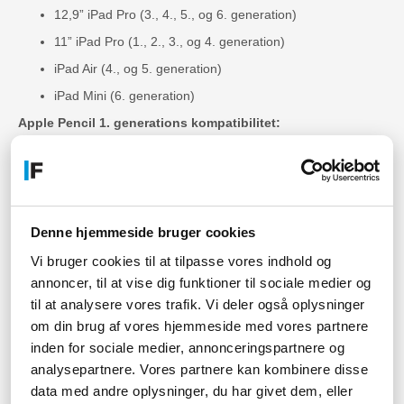
12,9” iPad Pro (3., 4., 5., og 6. generation)
11” iPad Pro (1., 2., 3., og 4. generation)
iPad Air (4., og 5. generation)
iPad Mini (6. generation)
Apple Pencil 1. generations kompatibilitet:
iPad (6., 7., 8., 9., og 10. generation)
iPad Air (3. generation)
iPad Mini (5. generation)
12,9” iPad Pro (1., og 2. generation)
Denne hjemmeside bruger cookies
10,5” iPad Pro
Vi bruger cookies til at tilpasse vores indhold og
annoncer, til at vise dig funktioner til sociale medier og
9,7” iPad Pro
til at analysere vores trafik. Vi deler også oplysninger
Hvordan tilslutter man Apple Pencil til
om din brug af vores hjemmeside med vores partnere
en iPad?
inden for sociale medier, annonceringspartnere og
analysepartnere. Vores partnere kan kombinere disse
Du tilslutter din Apple Pen sammen med din iPad, første gang
data med andre oplysninger, du har givet dem, eller
du bruger den, ved at indsætte den i din iPad som når du skal