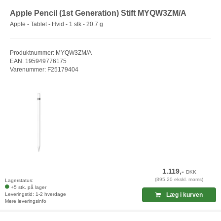
Apple Pencil (1st Generation) Stift MYQW3ZM/A
Apple - Tablet - Hvid - 1 stk - 20.7 g
Produktnummer: MYQW3ZM/A
EAN: 195949776175
Varenummer: F25179404
1.119,-
DKK
(895,20 ekskl. moms)
Lagerstatus:
+5 stk. på lager
Leveringstid: 1-2 hverdage
Læg i kurven
Mere leveringsinfo