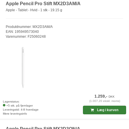
Apple Pencil Pro Stift MX2D3AM/A
Apple - Tablet - Hvid - 1 stk - 19.15 g
Produktnummer: MX2D3AM/A
EAN: 195949573040
Varenummer: F25060248
1.259,-
DKK
(1.007,20 ekskl. moms)
Lagerstatus:
+5 stk. på fjernlager
Leveringstid: 4-8 hverdage
Læg i kurven
Mere leveringsinfo
Apple Pencil Pro Stift MX2D3QN/A