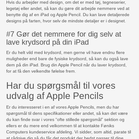
Hvis du arbejder med design, om det er med tøj, tegneserier,
legetøj eller andet, så kan du gøre dit arbejde nemmere ved at
benytte dig af en iPad og Apple Pencil. Du kan lave detaljerede
designs på farten, hvor selv de mindste detaljer er i designet.
#7 Gør det nemmere for dig selv at
lave krydsord på din iPad
Er du helt vild med krydsord, men gerne vil have endnu flere
muligheder end bare de fysiske krydsord, så kan du også lave
dem på din iPad. Brug din Apple Pencil når du laver krydsord,
for at få den velkendte følelse frem.
Har du spørgsmål til vores
udvalg af Apple Pencils
Er du interesseret i en af vores Apple Pencils, men du har
spørgsmål til dens specifikationer eller andet, så kan det være
du kan finde svar i vores “ofte stillede spørgsmål” sektion og
ellers er du mere end velkommen til at kontakte Føniks
Computers kundeservice afdeling. Vi sidder, som altid, parate til
at rådgive dig så du får det produkt der bedst passer til dine