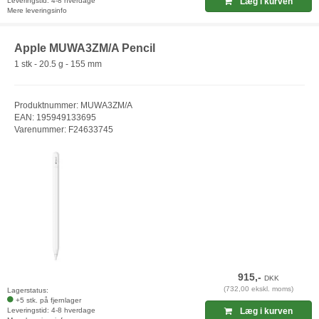
Leveringstid: 4-8 hverdage
Læg i kurven
Mere leveringsinfo
Apple MUWA3ZM/A Pencil
1 stk - 20.5 g - 155 mm
Produktnummer: MUWA3ZM/A
EAN: 195949133695
Varenummer: F24633745
915,-
DKK
(732,00 ekskl. moms)
Lagerstatus:
+5 stk. på fjernlager
Leveringstid: 4-8 hverdage
Læg i kurven