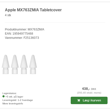
Apple MX763ZM/A Tabletcover
4 stk
Produktnummer: MX763ZM/A
EAN: 195949775468
Varenummer: F25136073
438,-
DKK
(350,40 ekskl. moms)
Lagerstatus:
+5 stk. på lager
Leveringstid: 1-2 hverdage
Læg i kurven
Mere leveringsinfo