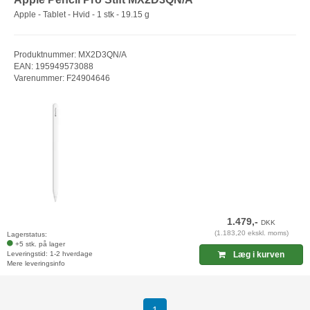
Apple - Tablet - Hvid - 1 stk - 19.15 g
Produktnummer: MX2D3QN/A
EAN: 195949573088
Varenummer: F24904646
1.479,-
DKK
(1.183,20 ekskl. moms)
Lagerstatus:
+5 stk. på lager
Leveringstid: 1-2 hverdage
Læg i kurven
Mere leveringsinfo
(current)