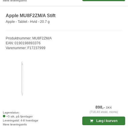
Mere leveringsinfo
Apple MU8F2ZM/A Stift
Apple - Tablet - Hvid - 20.7 g
Produktnummer: MU8F2ZM/A
EAN: 0190198893376
Varenummer: F17237999
898,-
DKK
(718,40 ekskl. moms)
Lagerstatus:
+5 stk. på fjernlager
Leveringstid: 4-8 hverdage
Læg i kurven
Mere leveringsinfo