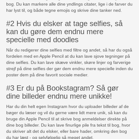
bog. Du kan markere alle dine yndlings citater, lige i de farver du
har lyst til, og både tegne emojis og skrive dine tanker ned.
#2 Hvis du elsker at tage selfies, så
kan du gøre dem endnu mere
specielle med doodles
Når du redigerer dine selfies med filtre og andet, så har du også
fordelen med en Apple Pencil at du kan lave sjove tegninger på
dine selfies. Du kan lave skæve vinkler, skøre linjer og farverige
strejf på dine selfies der gør dem endnu mere specielle inden du
poster dem på dine favorit sociale medier.
#3 Er du på Bookstagram? Så gør
dine billeder endnu mere unikke!
Har du din helt egen Instagram hvor du uploader billeder af de
bøger du læser og vil du gerne være lidt mere unik, så kan du
bruge din Apple Pencil til at skrive bog anmeldelser direkte på
dine bog billeder. Du kan lave finurlige pile fra tekst til bog, hvor
du skriver alt det du elsker, eller bare hader, omkring den bog
du har læst - og selvfølgelig så meget andet.