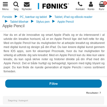
0
Menu
Søg
Nyheder
Kontakt
Konto
Kurv
Forside
PC, bærbar og tablet
Tablet, iPad og eBook-reader
Tablet tilbehør
Stylus pen
Apple Pencil
Apple Pencil
Har du en af de innovative og smart Apple iPads og er du interesseret i at
udvide din kreative horisont, så er en Apple Pencil lige det helt rette for dig.
Med en Apple Pencil har du muligheden for at arbejde kreativt og struktureret
med digital kunst og design på din iPad. Du kan kreere digital kunst gennem
flere IOS apps, som for eksempel Procreate, hvor du har muligheden for
virkelig at udfolde dig selv kreativt. Med en Apple Pencil kan du ikke kun være
kreativ, du kan også skrive noter og historier direkte på din iPad med din
Apple Pencil. Det er både hurtigt og behageligt, ligesom med rigtig blyant og
papir. Du kan finde de nyeste generation af Apple Pencils i vores sortiment
forneden.
Filtre
Resultater:
7