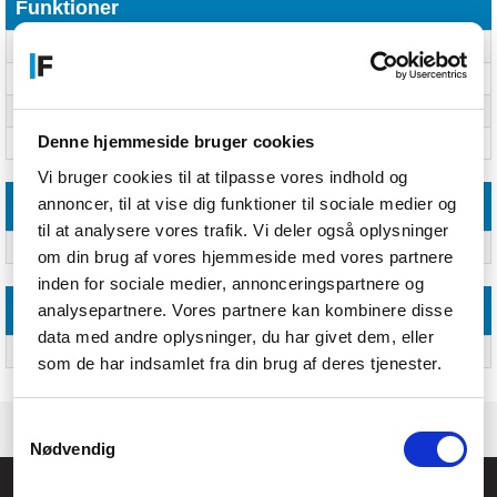
Funktioner
Produktfarve
Hvid
Finish type
Højglans
Medievægt
260 g/m²
Denne hjemmeside bruger cookies
Ark pr. pakke
20 ark
Vi bruger cookies til at tilpasse vores indhold og
annoncer, til at vise dig funktioner til sociale medier og
Logistik data
til at analysere vores trafik. Vi deler også oplysninger
Harmoniseret systemkode (HS)
37032000
om din brug af vores hjemmeside med vores partnere
inden for sociale medier, annonceringspartnere og
analysepartnere. Vores partnere kan kombinere disse
Andre funktioner
data med andre oplysninger, du har givet dem, eller
Papir, mål
5 x 7
som de har indsamlet fra din brug af deres tjenester.
Samtykkevalg
Nødvendig
Føniks Computer Aarhus