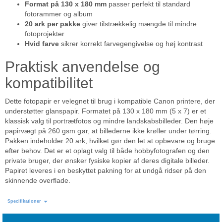
Format på 130 x 180 mm
passer perfekt til standard
fotorammer og album
20 ark per pakke
giver tilstrækkelig mængde til mindre
fotoprojekter
Hvid farve
sikrer korrekt farvegengivelse og høj kontrast
Praktisk anvendelse og
kompatibilitet
Dette fotopapir er velegnet til brug i kompatible Canon printere, der
understøtter glanspapir. Formatet på 130 x 180 mm (5 x 7) er et
klassisk valg til portrætfotos og mindre landskabsbilleder. Den høje
papirvægt på 260 gsm gør, at billederne ikke krøller under tørring.
Pakken indeholder 20 ark, hvilket gør den let at opbevare og bruge
efter behov. Det er et oplagt valg til både hobbyfotografen og den
private bruger, der ønsker fysiske kopier af deres digitale billeder.
Papiret leveres i en beskyttet pakning for at undgå ridser på den
skinnende overflade.
Specifikationer