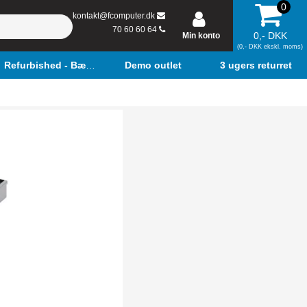
0
kontakt@fcomputer.dk
70 60 60 64
0,- DKK
Min konto
(0,- DKK ekskl. moms)
Refurbished - Bærbar
Demo outlet
3 ugers returret