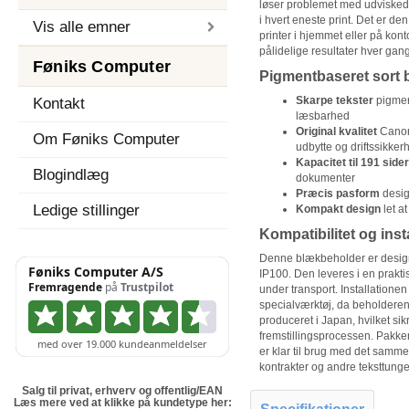
løser problemet med udviskede 
i hvert eneste print. Det er den 
Vis alle emner
printer i hjemmet eller på konto
pålidelige resultater hver gang
Føniks Computer
Pigmentbaseret sort b
Skarpe tekster
pigment
Kontakt
læsbarhed
Original kvalitet
Canon 
Om Føniks Computer
udbytte og driftssikker
Kapacitet til 191 sider
Blogindlæg
dokumenter
Præcis pasform
design
Ledige stillinger
Kompakt design
let at
Kompatibilitet og inst
Denne blækbeholder er designe
IP100. Den leveres i en prakti
under transport. Installatione
specialværktøj, da beholderen 
produceret i Japan, hvilket sik
fremstillingsprocessen. Pakke
er klar til brug med det samme.
kontrakter og andre teksttung
Salg til privat, erhverv og offentlig/EAN
Læs mere ved at klikke på kundetype her: