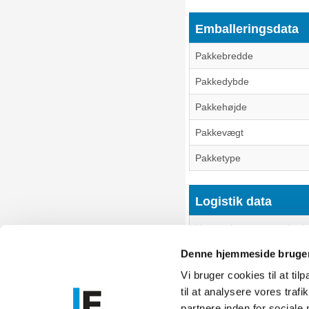
Emballeringsdata
Pakkebredde
Pakkedybde
Pakkehøjde
Pakkevægt
Pakketype
Logistik data
Harmoniseret systemkode
Denne hjemmeside bruger
Vi bruger cookies til at til
til at analysere vores tra
Føniks Comp
partnere inden for sociale