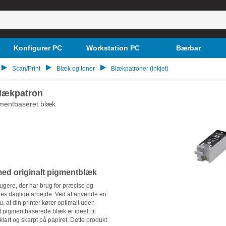
Konfigurer PC
Workstation PC
Bærbar
Scan/Print
Blæk og toner
Blækpatroner (inkjet)
lækpatron
igmentbaseret blæk
ed originalt pigmentblæk
rugere, der har brug for præcise og
res daglige arbejde. Ved at anvende en
, at din printer kører optimalt uden
et pigmentbaserede blæk er ideelt til
klart og skarpt på papiret. Dette produkt