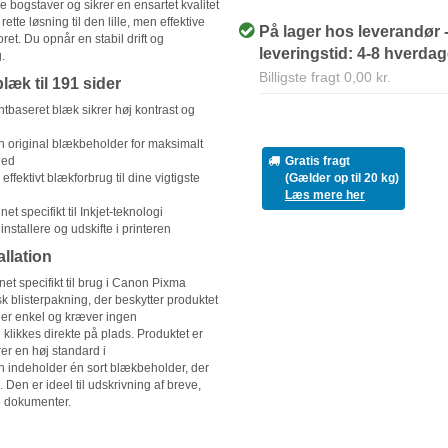
bogstaver og sikrer en ensartet kvalitet
rette løsning til den lille, men effektive
På lager hos leverandør 
ret. Du opnår en stabil drift og
leveringstid: 4-8 hverda
.
Billigste fragt 0,00 kr.
læk til 191 sider
baseret blæk sikrer høj kontrast og
original blækbeholder for maksimalt
Gratis fragt
hed
(Gælder op til 20 kg)
effektivt blækforbrug til dine vigtigste
Læs mere her
et specifikt til Inkjet-teknologi
 installere og udskifte i printeren
allation
t specifikt til brug i Canon Pixma
sk blisterpakning, der beskytter produktet
n er enkel og kræver ingen
klikkes direkte på plads. Produktet er
rer en høj standard i
n indeholder én sort blækbeholder, der
 Den er ideel til udskrivning af breve,
e dokumenter.