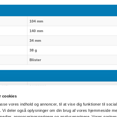
104 mm
140 mm
34 mm
38 g
Blister
 (HS)
84439990
 cookies
passe vores indhold og annoncer, til at vise dig funktioner til soci
fik. Vi deler også oplysninger om din brug af vores hjemmeside m
uter Aarhus
Generelle henvendelser:
 medier, annonceringspartnere og analysepartnere. Vores partne