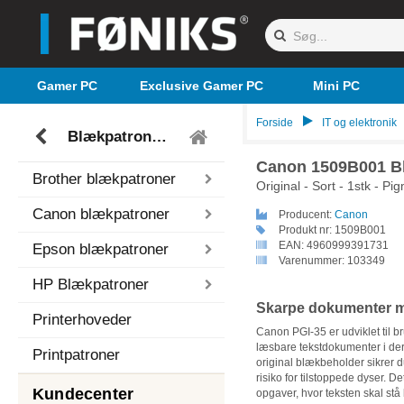
Gamer PC
Exclusive Gamer PC
Mini PC
Forside
IT og elektronik
Blækpatroner (inkjet)
Canon 1509B001 B
Brother blækpatroner
Original - Sort - 1stk - P
Canon blækpatroner
Producent:
Canon
Produkt nr:
1509B001
EAN:
4960999391731
Epson blækpatroner
Varenummer:
103349
HP Blækpatroner
Skarpe dokumenter m
Printerhoveder
Canon PGI-35 er udviklet til b
læsbare tekstdokumenter i de
Printpatroner
original blækbeholder sikrer du
risiko for tilstoppede dyser. D
Kundecenter
opgaver, hvor teksten skal stå 