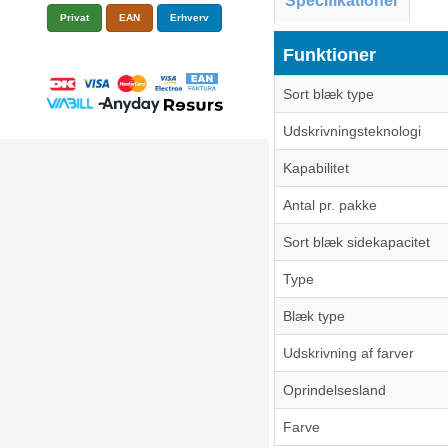
Specifikationer
Privat
EAN
Erhverv
Funktioner
Sort blæk type
Udskrivningsteknologi
Kapabilitet
Antal pr. pakke
Sort blæk sidekapacitet
Type
Blæk type
Udskrivning af farver
Oprindelsesland
Farve