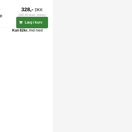
-
328,-
DKK
ge
(262,40 ekskl. moms)
Læg i kurv