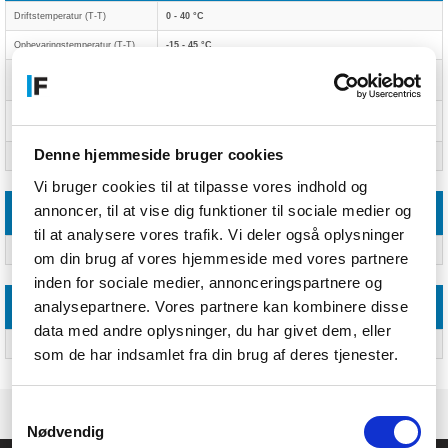
Driftstemperatur (T-T)
0 - 40 °C
Opbevaringstemperatur (T-T)
-15 - 45 °C
Relativ luftfugtighed ved drift
0 - 95%
(H-H)
Relativ luftfugtighed ved
0 - 95%
opbevaring (H-H)
Denne hjemmeside bruger cookies
Driftshøjde
0 - 3000 m
Vi bruger cookies til at tilpasse vores indhold og
annoncer, til at vise dig funktioner til sociale medier og
Præstation
til at analysere vores trafik. Vi deler også oplysninger
Produktfarve
Grå
om din brug af vores hjemmeside med vores partnere
inden for sociale medier, annonceringspartnere og
analysepartnere. Vores partnere kan kombinere disse
Godkendelser
data med andre oplysninger, du har givet dem, eller
Certificering
Pb
som de har indsamlet fra din brug af deres tjenester.
Samtykkevalg
Nødvendig