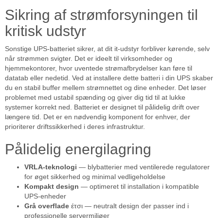
Sikring af strømforsyningen til
kritisk udstyr
Sonstige UPS-batteriet sikrer, at dit it-udstyr forbliver kørende, selv
når strømmen svigter. Det er ideelt til virksomheder og
hjemmekontorer, hvor uventede strømafbrydelser kan føre til
datatab eller nedetid. Ved at installere dette batteri i din UPS skaber
du en stabil buffer mellem strømnettet og dine enheder. Det løser
problemet med ustabil spænding og giver dig tid til at lukke
systemer korrekt ned. Batteriet er designet til pålidelig drift over
længere tid. Det er en nødvendig komponent for enhver, der
prioriterer driftssikkerhed i deres infrastruktur.
Pålidelig energilagring
VRLA-teknologi
— blybatterier med ventilerede regulatorer
for øget sikkerhed og minimal vedligeholdelse
Kompakt design
— optimeret til installation i kompatible
UPS-enheder
Grå overflade
έτσι — neutralt design der passer ind i
professionelle servermiljøer