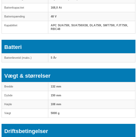
Batterikapacitet
168,0 At
Batterispænding
48 V
Kapabilitet
APC SUA750I, SUA750IX38, DLA750I, SMT750I, FJT750I,
RBC48
Batteri
Batterilevetid (maks.)
5 År
Vægt & størrelser
Bredde
132 mm
Dybde
150 mm
Højde
108 mm
Vægt
5000 g
Driftsbetingelser