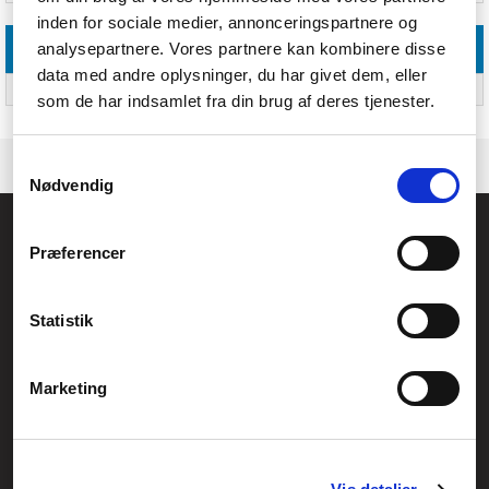
inden for sociale medier, annonceringspartnere og
analysepartnere. Vores partnere kan kombinere disse
Sikkerhedsadvarsel
data med andre oplysninger, du har givet dem, eller
EU TSD advarsel
Små dele. Kvælningsfare
som de har indsamlet fra din brug af deres tjenester.
Samtykkevalg
Nødvendig
Føniks Computer Aarhus
Præferencer
CVR.: 26208637
Anelystparken 33B,
8381 Tilst
Generelle henvendelser:
Statistik
kontakt@fcomputer.dk
Service- og reklamationsafdelingen:
Marketing
service@fcomputer.dk
Sitemap