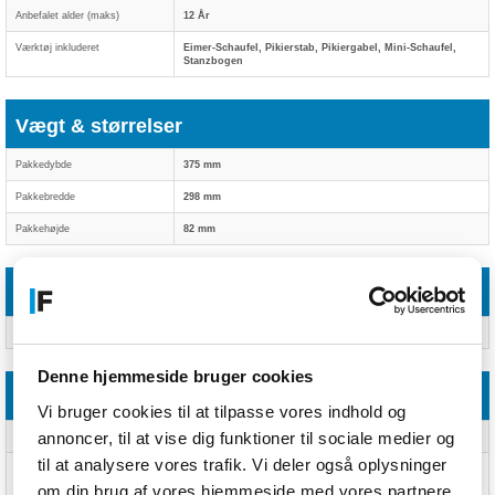
Anbefalet alder (maks)
12 År
Værktøj inkluderet
Eimer-Schaufel, Pikierstab, Pikiergabel, Mini-Schaufel,
Stanzbogen
Vægt & størrelser
Pakkedybde
375 mm
Pakkebredde
298 mm
Pakkehøjde
82 mm
Emballeringsdata
Brugervejledning
farvet illustreret vejledning
Denne hjemmeside bruger cookies
Andre funktioner
Vi bruger cookies til at tilpasse vores indhold og
annoncer, til at vise dig funktioner til sociale medier og
Anbefalet alder (min)
Ikke til børn under 3 år
til at analysere vores trafik. Vi deler også oplysninger
æggebakke, farveblyanter, saks, lim, andre almindelige
husholdningsmaterialer
om din brug af vores hjemmeside med vores partnere