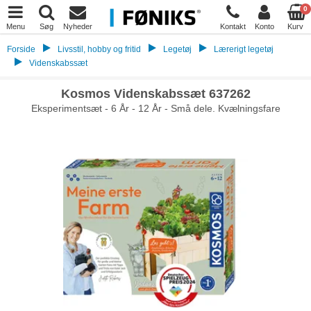
0
Menu
Søg
Nyheder
Kontakt
Konto
Kurv
Forside
Livsstil, hobby og fritid
Legetøj
Lærerigt legetøj
Videnskabssæt
Kosmos Videnskabssæt 637262
Eksperimentsæt - 6 År - 12 År - Små dele. Kvælningsfare