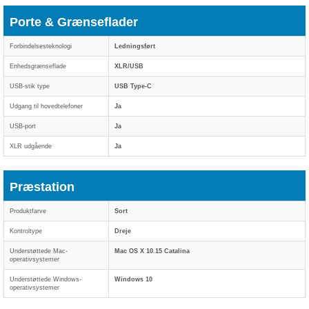
Porte & Grænseflader
Forbindelsesteknologi
Ledningsført
Enhedsgrænseflade
XLR/USB
USB-stik type
USB Type-C
Udgang til hovedtelefoner
Ja
USB-port
Ja
XLR udgående
Ja
Præstation
Produktfarve
Sort
Kontroltype
Dreje
Understøttede Mac-
Mac OS X 10.15 Catalina
operativsystemer
Understøttede Windows-
Windows 10
operativsystemer