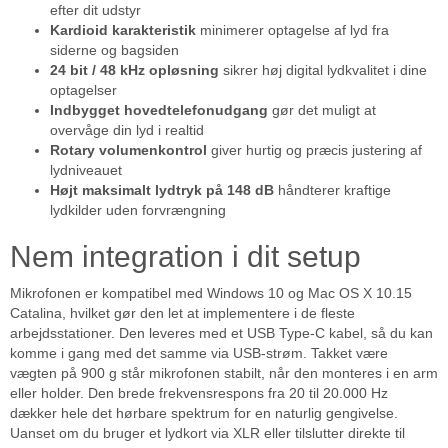
efter dit udstyr
Kardioid karakteristik
minimerer optagelse af lyd fra
siderne og bagsiden
24 bit / 48 kHz opløsning
sikrer høj digital lydkvalitet i dine
optagelser
Indbygget hovedtelefonudgang
gør det muligt at
overvåge din lyd i realtid
Rotary volumenkontrol
giver hurtig og præcis justering af
lydniveauet
Højt maksimalt lydtryk på 148 dB
håndterer kraftige
lydkilder uden forvrængning
Nem integration i dit setup
Mikrofonen er kompatibel med Windows 10 og Mac OS X 10.15
Catalina, hvilket gør den let at implementere i de fleste
arbejdsstationer. Den leveres med et USB Type-C kabel, så du kan
komme i gang med det samme via USB-strøm. Takket være
vægten på 900 g står mikrofonen stabilt, når den monteres i en arm
eller holder. Den brede frekvensrespons fra 20 til 20.000 Hz
dækker hele det hørbare spektrum for en naturlig gengivelse.
Uanset om du bruger et lydkort via XLR eller tilslutter direkte til