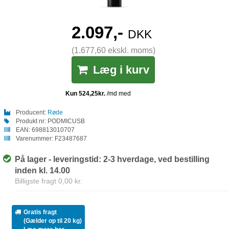
2.097,-
DKK
(1.677,60 ekskl. moms)
Læg i kurv
Producent:
Røde
Produkt nr:
PODMICUSB
EAN:
698813010707
Varenummer:
F23487687
På lager - leveringstid: 2-3 hverdage, ved bestilling
inden kl. 14.00
Billigste fragt 0,00 kr.
Gratis fragt
(Gælder op til 20 kg)