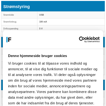
Strømstyring
Strømkilde
USB
Strømforbrug
100 mA
Driftsspænding
5 V
Vægt & størrelser
Bredde
109 mm
Denne hjemmeside bruger cookies
Dybde
123 mm
Vi bruger cookies til at tilpasse vores indhold og
Højde
110 mm
annoncer, til at vise dig funktioner til sociale medier og
Mikrofon vægt
900 g
til at analysere vores trafik. Vi deler også oplysninger
om din brug af vores hjemmeside med vores partnere
Emballage indhold
inden for sociale medier, annonceringspartnere og
analysepartnere. Vores partnere kan kombinere disse
Antal produkter inkluderet
Ja
data med andre oplysninger, du har givet dem, eller
Kabler inkluderet
USB Type-C
som de har indsamlet fra din brug af deres tjenester.