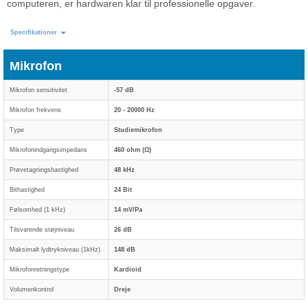
computeren, er hardwaren klar til professionelle opgaver.
Specifikationer
Mikrofon
Mikrofon sensitivitet
-57 dB
Mikrofon frekvens
20 - 20000 Hz
Type
Studiemikrofon
Mikrofonindgangsimpedans
460 ohm (Ω)
Prøvetagningshastighed
48 kHz
Bithastighed
24 Bit
Følsomhed (1 kHz)
14 mV/Pa
Tilsvarende støjniveau
26 dB
Maksimalt lydtrykniveau (1kHz)
148 dB
Mikrofonretningstype
Kardioid
Volumenkontrol
Dreje