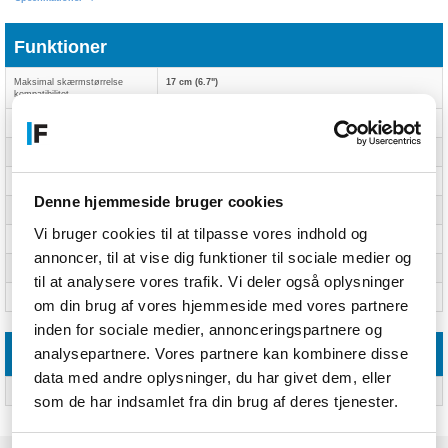
Funktioner
Maksimal skærmstørrelse
17 cm (6.7")
kompatibilitet
Overfladefarvning
Monokromatisk
Kapabilitet
iPhone 14 Pro Max
Etui-type
Cover
Denne hjemmeside bruger cookies
Materiale
Mikrofiber, Silikone
Vi bruger cookies til at tilpasse vores indhold og
Produktfarve
Lyserød
annoncer, til at vise dig funktioner til sociale medier og
Mærke kompatibilitet
Apple
til at analysere vores trafik. Vi deler også oplysninger
Beskyttelsesfunktioner
Anti-bakteriel, Ridseresistent
om din brug af vores hjemmeside med vores partnere
inden for sociale medier, annonceringspartnere og
analysepartnere. Vores partnere kan kombinere disse
Emballage indhold
data med andre oplysninger, du har givet dem, eller
Antal pr. pakke
Ja
som de har indsamlet fra din brug af deres tjenester.