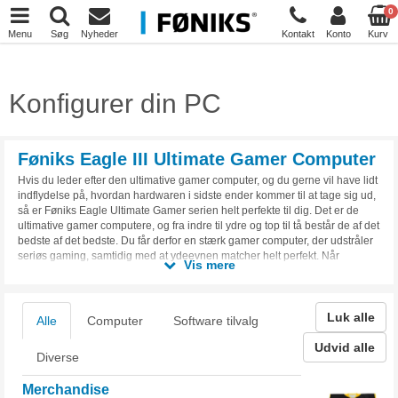
0
Menu
Søg
Nyheder
Kontakt
Konto
Kurv
Konfigurer din PC
Føniks Eagle III Ultimate Gamer Computer
Hvis du leder efter den ultimative gamer computer, og du gerne vil have lidt
indflydelse på, hvordan hardwaren i sidste ender kommer til at tage sig ud,
så er Føniks Eagle Ultimate Gamer serien helt perfekte til dig. Det er de
ultimative gamer computere, og fra indre til ydre og top til tå består de af det
bedste af det bedste. Du får derfor en stærk gamer computer, der udstråler
seriøs gaming, samtidig med at ydeevnen matcher helt perfekt. Når
Vis mere
grafikken skal skrues helt i top, og du ikke vil gå på kompromis med noget
som helst, så er det Føniks Eagle serien, du skal have fingrene i.
Luk alle
Alle
Computer
Software tilvalg
Udvid alle
Diverse
Merchandise