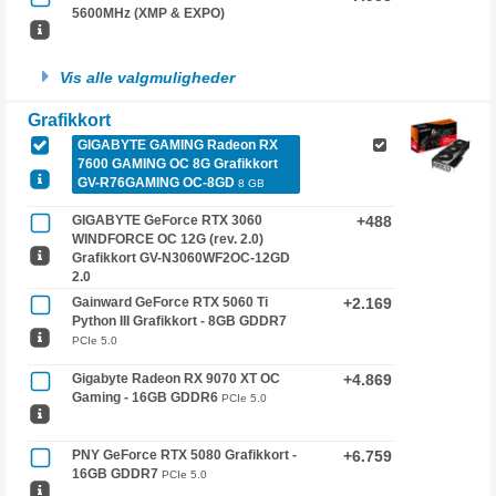
5600MHz (XMP & EXPO)
Vis alle valgmuligheder
Grafikkort
GIGABYTE GAMING Radeon RX
7600 GAMING OC 8G Grafikkort
GV-R76GAMING OC-8GD
8 GB
GIGABYTE GeForce RTX 3060
+488
WINDFORCE OC 12G (rev. 2.0)
Grafikkort GV-N3060WF2OC-12GD
2.0
Gainward GeForce RTX 5060 Ti
+2.169
Python III Grafikkort - 8GB GDDR7
PCIe 5.0
Gigabyte Radeon RX 9070 XT OC
+4.869
Gaming - 16GB GDDR6
PCIe 5.0
PNY GeForce RTX 5080 Grafikkort -
+6.759
16GB GDDR7
PCIe 5.0