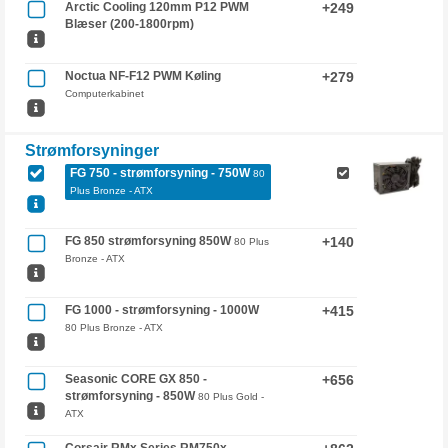
Arctic Cooling 120mm P12 PWM
+249
Blæser (200-1800rpm)
Noctua NF-F12 PWM Køling
+279
Computerkabinet
Strømforsyninger
FG 750 - strømforsyning - 750W
80
Plus Bronze - ATX
FG 850 strømforsyning 850W
+140
80 Plus
Bronze - ATX
FG 1000 - strømforsyning - 1000W
+415
80 Plus Bronze - ATX
Seasonic CORE GX 850 -
+656
strømforsyning - 850W
80 Plus Gold -
ATX