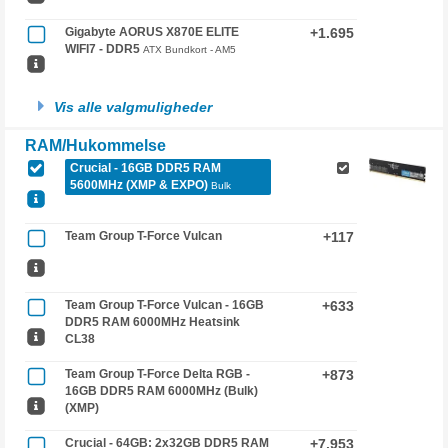
Gigabyte AORUS X870E ELITE
+1.695
WIFI7 - DDR5
ATX Bundkort - AM5
Vis alle valgmuligheder
RAM/Hukommelse
Crucial - 16GB DDR5 RAM
5600MHz (XMP & EXPO)
Bulk
Team Group T-Force Vulcan
+117
Team Group T-Force Vulcan - 16GB
+633
DDR5 RAM 6000MHz Heatsink
CL38
Team Group T-Force Delta RGB -
+873
16GB DDR5 RAM 6000MHz (Bulk)
(XMP)
Crucial - 64GB: 2x32GB DDR5 RAM
+7.953