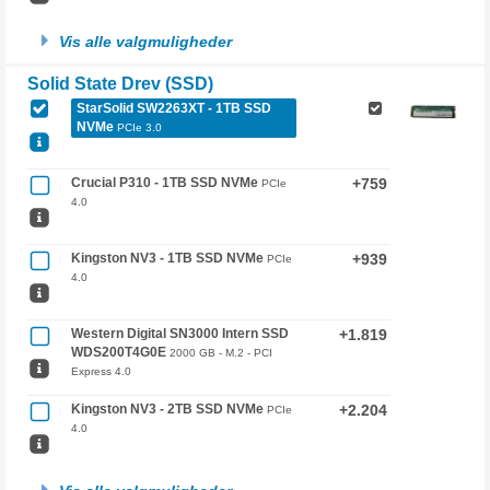
Vis alle valgmuligheder
Solid State Drev (SSD)
StarSolid SW2263XT - 1TB SSD
NVMe
PCIe 3.0
Crucial P310 - 1TB SSD NVMe
+759
PCIe
4.0
Kingston NV3 - 1TB SSD NVMe
+939
PCIe
4.0
Western Digital SN3000 Intern SSD
+1.819
WDS200T4G0E
2000 GB - M.2 - PCI
Express 4.0
Kingston NV3 - 2TB SSD NVMe
+2.204
PCIe
4.0