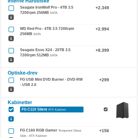
Interne Harddiske
Seagate IronWolf Pro - 4TB 3.5
+2.349
7200rpm 256MB
SATA
WD Red Pro - 4TB 3.5 7200rpm
+2.994
256MB
SATA
Seagate Exos X24 - 20TB 3.5
+8.399
7200rpm 512MB
SATA
Optiske-drev
FG USB Mini DVD Burner - DVD-RW
+299
- USB 2.0
Kabinetter
FG C110 Silent
ATX Kabinet
FG C160 RGB Gamer
+156
Tempered Glass
Side - ATX Kabinet