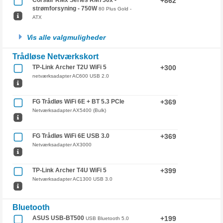
Corsair RMx Series RM750x -
+862
strømforsyning - 750W
80 Plus Gold -
ATX
Vis alle valgmuligheder
Trådløse Netværkskort
TP-Link Archer T2U WiFi 5
+300
netværksadapter AC600 USB 2.0
FG Trådløs WiFi 6E + BT 5.3 PCIe
+369
Netværksadapter AX5400 (Bulk)
FG Trådløs WiFi 6E USB 3.0
+369
Netværksadapter AX3000
TP-Link Archer T4U WiFi 5
+399
Netværksadapter AC1300 USB 3.0
Bluetooth
ASUS USB-BT500
+199
USB Bluetooth 5.0