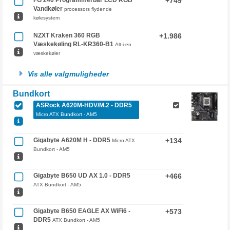
FG 240 Programmerbar LCD RGB
+749
Vandkøler
processors flydende
kølesystem
NZXT Kraken 360 RGB
+1.986
Væskekøling RL-KR360-B1
Alt-i-en
væskekøler
Vis alle valgmuligheder
Bundkort
ASRock A620M-HDV/M.2 - DDR5
Micro ATX Bundkort - AM5
Gigabyte A620M H - DDR5
+134
Micro ATX
Bundkort - AM5
Gigabyte B650 UD AX 1.0 - DDR5
+466
ATX Bundkort - AM5
Gigabyte B650 EAGLE AX WiFi6 -
+573
DDR5
ATX Bundkort - AM5