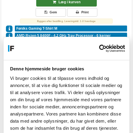
Læg i kurven
Gem
Print
Bygges efter bestilling. Leveringstid: 1-3 hverdage
Føniks Gaming T-Shirt M
AMD Ryzen 5 8400F - 4.2 GHz Tray Processor - 6 kerner
FG CC300 CPU køler
ASRock A620M-HDV/M.2 - DDR5
Crucial - 16GB DDR5 RAM 5600MHz (XMP & EXPO)
GIGABYTE GAMING Radeon RX 7600 GAMING OC 8G Grafikkort
Denne hjemmeside bruger cookies
GV-R76GAMING OC-8GD
StarSolid SW2263XT - 1TB SSD NVMe
Vi bruger cookies til at tilpasse vores indhold og
FG C110 Silent
annoncer, til at vise dig funktioner til sociale medier og
FG 750 - strømforsyning - 750W
til at analysere vores trafik. Vi deler også oplysninger
Norton 360 for Gamers
om din brug af vores hjemmeside med vores partnere
inden for sociale medier, annonceringspartnere og
Altid inkluderet i prisen:
analysepartnere. Vores partnere kan kombinere disse
Rådgivning - vi sidder klar til at vejlede dig om den helt rigtige PC
data med andre oplysninger, du har givet dem, eller
Samling - vores professionelle PC-byggere samler alle dele
Test - alle computere testes inden levering
som de har indsamlet fra din brug af deres tjenester.
3 års garanti -
læs mere her