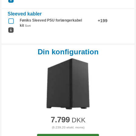
Sleeved kabler
Føniks Sleeved PSU forlængerkabel
+199
kit
Sort
Din konfiguration
7.799
DKK
(6.239,20 ekskl. moms)