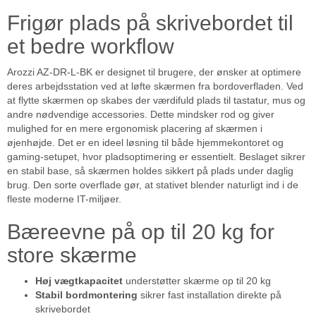
Frigør plads på skrivebordet til
et bedre workflow
Arozzi AZ-DR-L-BK er designet til brugere, der ønsker at optimere
deres arbejdsstation ved at løfte skærmen fra bordoverfladen. Ved
at flytte skærmen op skabes der værdifuld plads til tastatur, mus og
andre nødvendige accessories. Dette mindsker rod og giver
mulighed for en mere ergonomisk placering af skærmen i
øjenhøjde. Det er en ideel løsning til både hjemmekontoret og
gaming-setupet, hvor pladsoptimering er essentielt. Beslaget sikrer
en stabil base, så skærmen holdes sikkert på plads under daglig
brug. Den sorte overflade gør, at stativet blender naturligt ind i de
fleste moderne IT-miljøer.
Bæreevne på op til 20 kg for
store skærme
Høj vægtkapacitet
understøtter skærme op til 20 kg
Stabil bordmontering
sikrer fast installation direkte på
skrivebordet