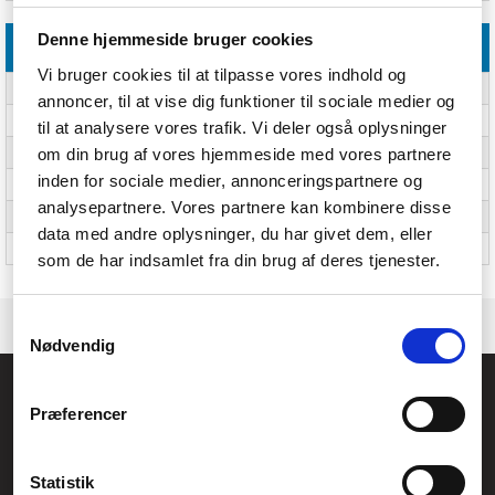
Denne hjemmeside bruger cookies
Emballeringsdata
Vi bruger cookies til at tilpasse vores indhold og
Antal pr. pakke
Ja
annoncer, til at vise dig funktioner til sociale medier og
Pakkebredde
1260 mm
til at analysere vores trafik. Vi deler også oplysninger
om din brug af vores hjemmeside med vores partnere
Pakkedybde
260 mm
inden for sociale medier, annonceringspartnere og
Pakkehøjde
75 mm
analysepartnere. Vores partnere kan kombinere disse
Pakkevægt
5,5 kg
data med andre oplysninger, du har givet dem, eller
Pakketype
Kasse
som de har indsamlet fra din brug af deres tjenester.
Samtykkevalg
Nødvendig
Føniks Computer Aarhus
Præferencer
CVR.: 26208637
Anelystparken 33B,
8381 Tilst
Generelle henvendelser:
Statistik