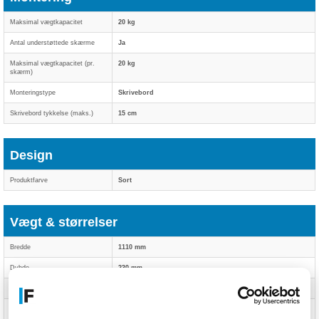
Maksimal vægtkapacitet
20 kg
Antal understøttede skærme
Ja
Maksimal vægtkapacitet (pr.
20 kg
skærm)
Monteringstype
Skrivebord
Skrivebord tykkelse (maks.)
15 cm
Design
Produktfarve
Sort
Vægt & størrelser
Bredde
1110 mm
Dybde
230 mm
Højde
150 mm
Vægt
4,6 kg