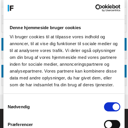
Batteritype
Engangsbatteri
Batteristørrelse(r)
CR2032
Produktfarve
Gul
Denne hjemmeside bruger cookies
Numre af batterier medfølger
Ja
Vi bruger cookies til at tilpasse vores indhold og
annoncer, til at vise dig funktioner til sociale medier og
Andre funktioner
til at analysere vores trafik. Vi deler også oplysninger
Batteri formfaktor
Knap/celle
om din brug af vores hjemmeside med vores partnere
inden for sociale medier, annonceringspartnere og
analysepartnere. Vores partnere kan kombinere disse
Logistik data
data med andre oplysninger, du har givet dem, eller
Harmoniseret systemkode (HS)
85068080
som de har indsamlet fra din brug af deres tjenester.
Samtykkevalg
Nødvendig
Føniks Computer Aarhus
Præferencer
CVR.: 26208637