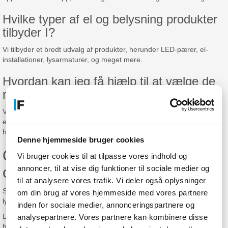
Hvilke typer af el og belysning produkter
tilbyder I?
Vi tilbyder et bredt udvalg af produkter, herunder LED-pærer, el-
installationer, lysarmaturer, og meget mere.
Hvordan kan jeg få hjælp til at vælge de
rigtige el og belysningsprodukter?
Vores kundeservice team står klar til at vejlede dig og besvare
eventuelle spørgsmål, så du kan træffe den bedste beslutning for dit
hjem.
Denne hjemmeside bruger cookies
Opgrader dit hjem med vores el
Vi bruger cookies til at tilpasse vores indhold og
annoncer, til at vise dig funktioner til sociale medier og
og belysning produkter
til at analysere vores trafik. Vi deler også oplysninger
Skab en hyggelig atmosfære i dit hjem med vores stilfulde
om din brug af vores hjemmeside med vores partnere
lysarmaturer og LED-pærer.
inden for sociale medier, annonceringspartnere og
Lad dig inspirere af vores udvalg af smart home løsninger, der gør
analysepartnere. Vores partnere kan kombinere disse
hverdagen mere bekvem og effektiv.