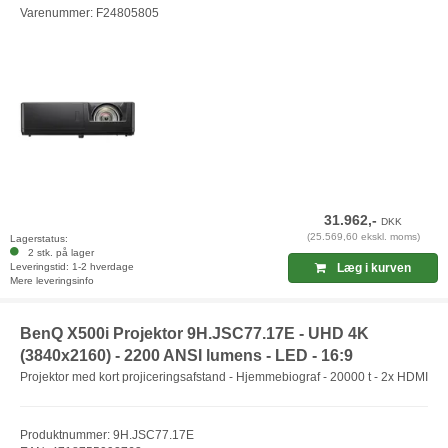
Varenummer: F24805805
31.962,-
DKK
(25.569,60 ekskl. moms)
Lagerstatus:
2 stk. på lager
Leveringstid: 1-2 hverdage
Læg i kurven
Mere leveringsinfo
BenQ X500i Projektor 9H.JSC77.17E - UHD 4K
(3840x2160) - 2200 ANSI lumens - LED - 16:9
Projektor med kort projiceringsafstand - Hjemmebiograf - 20000 t - 2x HDMI
Produktnummer: 9H.JSC77.17E