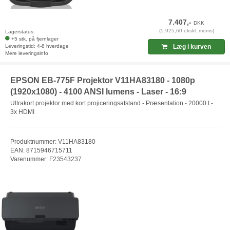
7.407,-
DKK
(5.925,60 ekskl. moms)
Lagerstatus:
+5 stk. på fjernlager
Leveringstid: 4-8 hverdage
Læg i kurven
Mere leveringsinfo
EPSON EB-775F Projektor V11HA83180 - 1080p
(1920x1080) - 4100 ANSI lumens - Laser - 16:9
Ultrakort projektor med kort projiceringsafstand - Præsentation - 20000 t -
3x HDMI
Produktnummer: V11HA83180
EAN: 8715946715711
Varenummer: F23543237