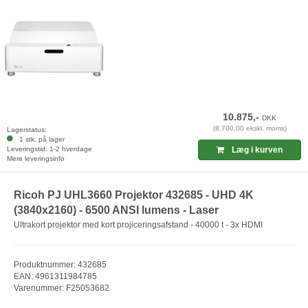
10.875,-
DKK
(8.700,00 ekskl. moms)
Lagerstatus:
1 stk. på lager
Leveringstid: 1-2 hverdage
Læg i kurven
Mere leveringsinfo
Ricoh PJ UHL3660 Projektor 432685 - UHD 4K
(3840x2160) - 6500 ANSI lumens - Laser
Ultrakort projektor med kort projiceringsafstand - 40000 t - 3x HDMI
Produktnummer: 432685
EAN: 4961311984785
Varenummer: F25053682