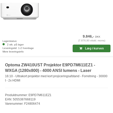
9.846,-
DKK
(7.876,80 ekskl. moms)
Lagerstatus:
2 stk. på lager
Leveringstid: 1-2 hverdage
Læg i kurven
Mere leveringsinfo
Optoma ZW410UST Projektor E9PD7M611EZ1 -
WXGA (1280x800) - 4000 ANSI lumens - Laser
16:10 - Ultrakort projektor med kort projiceringsafstand - Forretning - 30000
t - 2x HDMI
Produktnummer: E9PD7M611EZ1
EAN: 5055387668119
Varenummer: F24806474