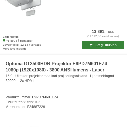
13.891,-
DKK
(11.112,80 ekskl. moms)
Lagerstatus:
+5 stk. på fjernlager
Leveringstid: 12-13 hverdage
Læg i kurven
Mere leveringsinfo
Optoma GT3500HDR Projektor E9PD7M601EZ4 -
1080p (1920x1080) - 3800 ANSI lumens - Laser
16:9 - Ultrakort projektor med kort projiceringsafstand - Hjemmebiograf -
30000 t - 2x HDMI
Produktnummer: E9PD7M601EZ4
EAN: 5055387668102
Varenummer: F24887229