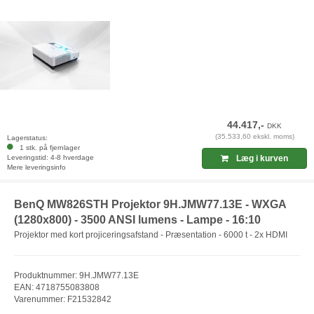
44.417,-
DKK
(35.533,60 ekskl. moms)
Lagerstatus:
1 stk. på fjernlager
Leveringstid: 4-8 hverdage
Læg i kurven
Mere leveringsinfo
BenQ MW826STH Projektor 9H.JMW77.13E - WXGA
(1280x800) - 3500 ANSI lumens - Lampe - 16:10
Projektor med kort projiceringsafstand - Præsentation - 6000 t - 2x HDMI
Produktnummer: 9H.JMW77.13E
EAN: 4718755083808
Varenummer: F21532842