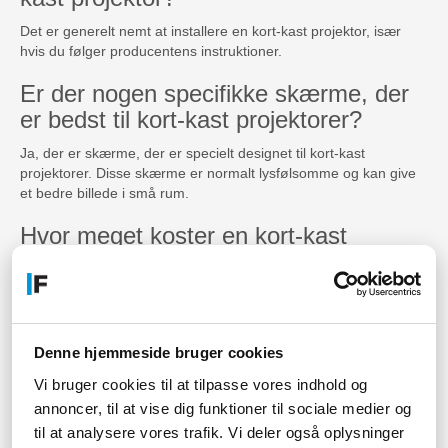
Det er generelt nemt at installere en kort-kast projektor, især
hvis du følger producentens instruktioner.
Er der nogen specifikke skærme, der
er bedst til kort-kast projektorer?
Ja, der er skærme, der er specielt designet til kort-kast
projektorer. Disse skærme er normalt lysfølsomme og kan give
et bedre billede i små rum.
Hvor meget koster en kort-kast
projektor?
Prisen på en kort-kast projektor varierer afhængigt af teknologi
og specifikationer, men du kan forvente at betale mellem 5000
og 15000 DKK.
Denne hjemmeside bruger cookies
Fordele:
Vi bruger cookies til at tilpasse vores indhold og
Ideel til små rum og begrænsede pladsforhold
annoncer, til at vise dig funktioner til sociale medier og
Nem at installere og bruge
til at analysere vores trafik. Vi deler også oplysninger
Kan bruges både indendørs og udendørs