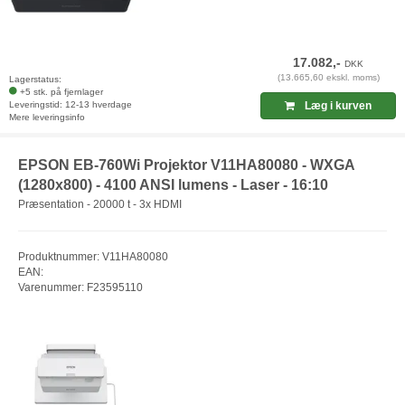
17.082,-
DKK
(13.665,60 ekskl. moms)
Lagerstatus:
+5 stk. på fjernlager
Leveringstid: 12-13 hverdage
Læg i kurven
Mere leveringsinfo
EPSON EB-760Wi Projektor V11HA80080 - WXGA
(1280x800) - 4100 ANSI lumens - Laser - 16:10
Præsentation - 20000 t - 3x HDMI
Produktnummer: V11HA80080
EAN:
Varenummer: F23595110