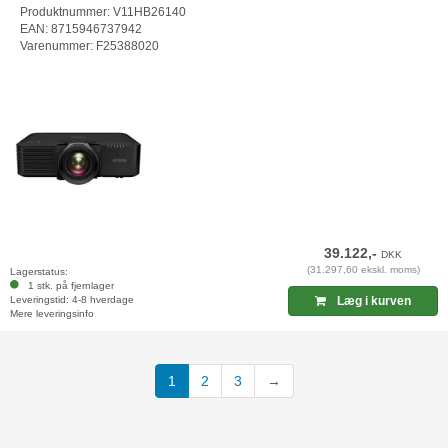
Produktnummer: V11HB26140
EAN: 8715946737942
Varenummer: F25388020
39.122,-
DKK
(31.297,60 ekskl. moms)
Lagerstatus:
1 stk. på fjernlager
Leveringstid: 4-8 hverdage
Læg i kurven
Mere leveringsinfo
(current)
1
2
3
→