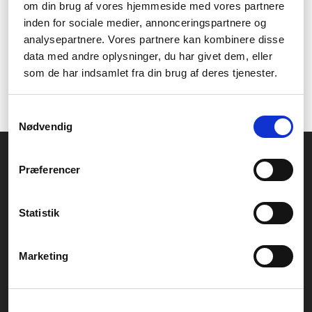
om din brug af vores hjemmeside med vores partnere
Ulemper:
inden for sociale medier, annonceringspartnere og
Kan være dyrere sammenlignet med almindelige
analysepartnere. Vores partnere kan kombinere disse
projektorer
data med andre oplysninger, du har givet dem, eller
Kræver ofte specifikke skærme for optimal billedkvalitet
som de har indsamlet fra din brug af deres tjenester.
Begrænset mulighed for at justere størrelsen på det
projicerede billede på grund af den korte afstandskrav.
Samtykkevalg
Nødvendig
Føniks Computer Aarhus
Præferencer
CVR.: 26208637
Anelystparken 33B,
8381 Tilst
Generelle henvendelser:
Statistik
kontakt@fcomputer.dk
Service- og reklamationsafdelingen:
Marketing
service@fcomputer.dk
Sitemap