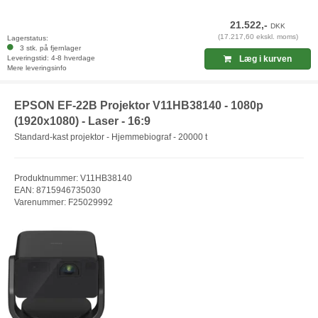
21.522,-
DKK
(17.217,60 ekskl. moms)
Lagerstatus:
3 stk. på fjernlager
Leveringstid: 4-8 hverdage
Læg i kurven
Mere leveringsinfo
EPSON EF-22B Projektor V11HB38140 - 1080p
(1920x1080) - Laser - 16:9
Standard-kast projektor - Hjemmebiograf - 20000 t
Produktnummer: V11HB38140
EAN: 8715946735030
Varenummer: F25029992