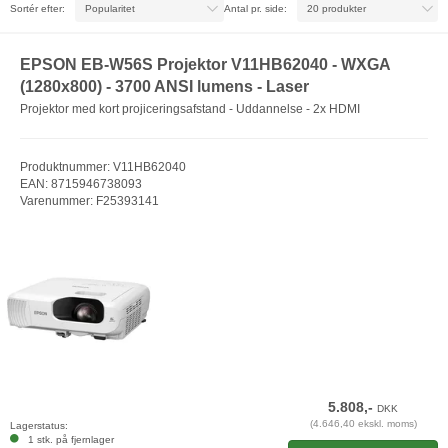
Sortér efter:
Antal pr. side:
EPSON EB-W56S Projektor V11HB62040 - WXGA
(1280x800) - 3700 ANSI lumens - Laser
Projektor med kort projiceringsafstand - Uddannelse - 2x HDMI
Produktnummer: V11HB62040
EAN: 8715946738093
Varenummer: F25393141
5.808,-
DKK
(4.646,40 ekskl. moms)
Lagerstatus:
1 stk. på fjernlager