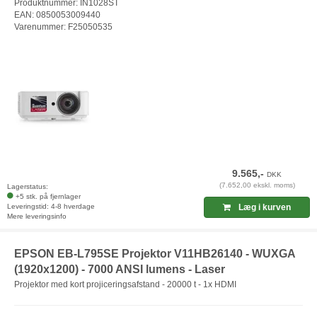
Produktnummer: IN1028ST
EAN: 0850053009440
Varenummer: F25050535
9.565,-
DKK
(7.652,00 ekskl. moms)
Lagerstatus:
+5 stk. på fjernlager
Leveringstid: 4-8 hverdage
Læg i kurven
Mere leveringsinfo
EPSON EB-L795SE Projektor V11HB26140 - WUXGA
(1920x1200) - 7000 ANSI lumens - Laser
Projektor med kort projiceringsafstand - 20000 t - 1x HDMI