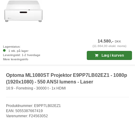
14.580,-
DKK
(11.664,00 ekskl. moms)
Lagerstatus:
1 stk. på lager
Leveringstid: 1-2 hverdage
Læg i kurven
Mere leveringsinfo
Optoma ML1080ST Projektor E9PP7LB02EZ1 - 1080p
(1920x1080) - 550 ANSI lumens - Laser
16:9 - Forretning - 30000 t - 1x HDMI
Produktnummer: E9PP7LB02EZ1
EAN: 5055387667419
Varenummer: F24563052