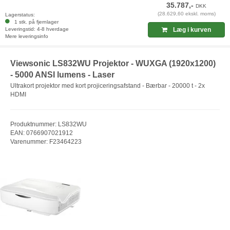
35.787,-
DKK
(28.629,60 ekskl. moms)
Lagerstatus:
1 stk. på fjernlager
Leveringstid: 4-8 hverdage
Læg i kurven
Mere leveringsinfo
Viewsonic LS832WU Projektor - WUXGA (1920x1200)
- 5000 ANSI lumens - Laser
Ultrakort projektor med kort projiceringsafstand - Bærbar - 20000 t - 2x
HDMI
Produktnummer: LS832WU
EAN: 0766907021912
Varenummer: F23464223