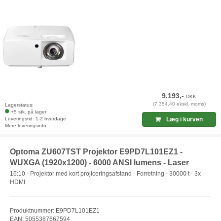
9.193,-
DKK
(7.354,40 ekskl. moms)
Lagerstatus:
+5 stk. på lager
Leveringstid: 1-2 hverdage
Læg i kurven
Mere leveringsinfo
Optoma ZU607TST Projektor E9PD7L101EZ1 -
WUXGA (1920x1200) - 6000 ANSI lumens - Laser
16:10 - Projektor med kort projiceringsafstand - Forretning - 30000 t - 3x
HDMI
Produktnummer: E9PD7L101EZ1
EAN: 5055387667594