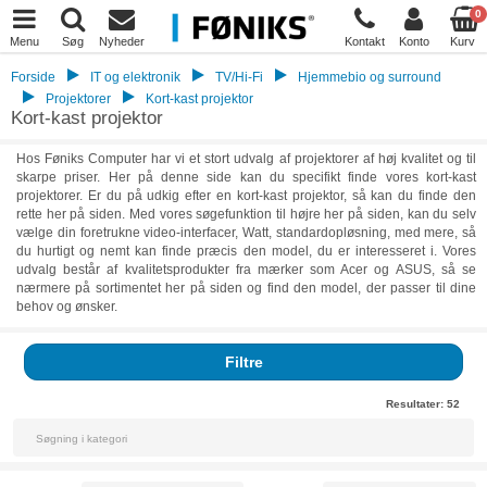
0
Menu
Søg
Nyheder
Kontakt
Konto
Kurv
Forside
IT og elektronik
TV/Hi-Fi
Hjemmebio og surround
Projektorer
Kort-kast projektor
Kort-kast projektor
Hos Føniks Computer har vi et stort udvalg af projektorer af høj kvalitet og til
skarpe priser. Her på denne side kan du specifikt finde vores kort-kast
projektorer. Er du på udkig efter en kort-kast projektor, så kan du finde den
rette her på siden. Med vores søgefunktion til højre her på siden, kan du selv
vælge din foretrukne video-interfacer, Watt, standardopløsning, med mere, så
du hurtigt og nemt kan finde præcis den model, du er interesseret i. Vores
udvalg består af kvalitetsprodukter fra mærker som Acer og ASUS, så se
nærmere på sortimentet her på siden og find den model, der passer til dine
behov og ønsker.
Filtre
Resultater:
52