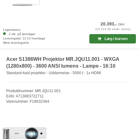
20.393,-
DKK
(16.314,40 ekskl. moms)
Lagerstatus:
2 stk. på fjernlager
Leveringstid: 12-13 hverdage
Læg i kurven
Mere leveringsinfo
Acer S1386WH Projektor MR.JQU11.001 - WXGA
(1280x800) - 3600 ANSI lumens - Lampe - 16:10
Standard-kast projektor - Uddannelse - 5000 t - 1x HDMI
Produktnummer: MR.JQU11.001
EAN: 4713883722711
Varenummer: F18032384