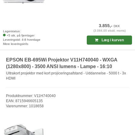
3.855,-
DKK
(3.084,00 ekskl. moms)
Lagerstatus:
+5 stk. på fjernlager
Leveringstid: 4-8 hverdage
Læg i kurven
Mere leveringsinfo
EPSON EB-695Wi Projektor V11H740040 - WXGA
(1280x800) - 3500 ANSI lumens - Lampe - 16:10
Ultrakort projektor med kort projiceringsafstand - Uddannelse - 5000 t - 3x
HDMI
Produktnummer: V11H740040
EAN: 8715946605135
Varenummer: 1018658