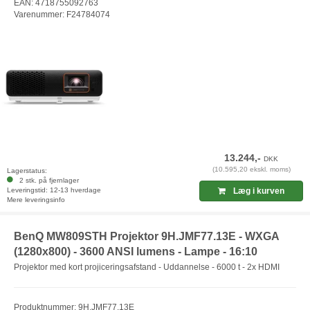
EAN: 4718755092763
Varenummer: F24784074
13.244,-
DKK
(10.595,20 ekskl. moms)
Lagerstatus:
2 stk. på fjernlager
Leveringstid: 12-13 hverdage
Læg i kurven
Mere leveringsinfo
BenQ MW809STH Projektor 9H.JMF77.13E - WXGA
(1280x800) - 3600 ANSI lumens - Lampe - 16:10
Projektor med kort projiceringsafstand - Uddannelse - 6000 t - 2x HDMI
Produktnummer: 9H.JMF77.13E