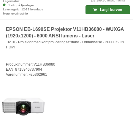
(31.199,20 ekskl. moms)
Lagerstatus:
1 stk. på fjernlager
Leveringstid: 12-13 hverdage
Læg i kurven
Mere leveringsinfo
EPSON EB-L690SE Projektor V11HB36080 - WUXGA
(1920x1200) - 6000 ANSI lumens - Laser
16:10 - Projektor med kort projiceringsafstand - Uddannelse - 20000 t - 2x
HDMI
Produktnummer: V11HB36080
EAN: 8715946737904
Varenummer: F25362961