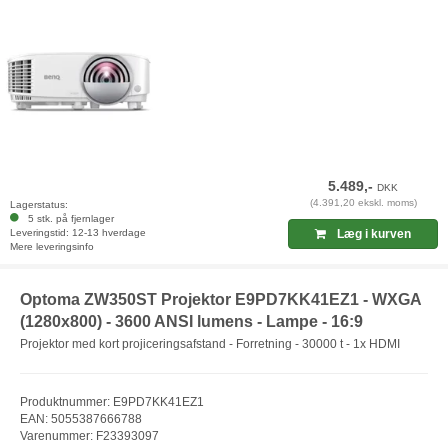
5.489,-
DKK
(4.391,20 ekskl. moms)
Lagerstatus:
5 stk. på fjernlager
Leveringstid: 12-13 hverdage
Læg i kurven
Mere leveringsinfo
Optoma ZW350ST Projektor E9PD7KK41EZ1 - WXGA
(1280x800) - 3600 ANSI lumens - Lampe - 16:9
Projektor med kort projiceringsafstand - Forretning - 30000 t - 1x HDMI
Produktnummer: E9PD7KK41EZ1
EAN: 5055387666788
Varenummer: F23393097