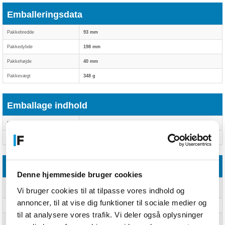
Emballeringsdata
Pakkebredde
93 mm
Pakkedybde
198 mm
Pakkehøjde
40 mm
Pakkevægt
348 g
Emballage indhold
Kabler inkluderet
USB Type-A, USB Type-C; USB Type-A, USB Type-C
Hurtig start guide
Ja; Ja
Logistik data
Denne hjemmeside bruger cookies
Hovedkasser pr. palle
160 stk
Vi bruger cookies til at tilpasse vores indhold og
(udvendigt)
annoncer, til at vise dig funktioner til sociale medier og
Palle dimensioner (BxDxH)
1016 x 1219 x 1788 mm
til at analysere vores trafik. Vi deler også oplysninger
Hovedkasser pr. pallelag
10 stk