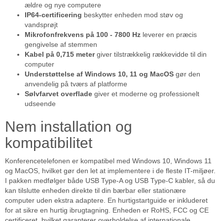
ældre og nye computere
IP64-certificering
beskytter enheden mod støv og
vandsprøjt
Mikrofonfrekvens på 100 - 7800 Hz
leverer en præcis
gengivelse af stemmen
Kabel på 0,715 meter
giver tilstrækkelig rækkevidde til din
computer
Understøttelse af Windows 10, 11 og MacOS
gør den
anvendelig på tværs af platforme
Sølvfarvet overflade
giver et moderne og professionelt
udseende
Nem installation og
kompatibilitet
Konferencetelefonen er kompatibel med Windows 10, Windows 11
og MacOS, hvilket gør den let at implementere i de fleste IT-miljøer.
I pakken medfølger både USB Type-A og USB Type-C kabler, så du
kan tilslutte enheden direkte til din bærbar eller stationære
computer uden ekstra adaptere. En hurtigstartguide er inkluderet
for at sikre en hurtig ibrugtagning. Enheden er RoHS, FCC og CE
certificeret, hvilket garanterer overholdelse af internationale