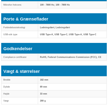
Mikrofon frekvens
100 - 7800 Hz; 100 - 7800 Hz
Porte & Grænseflader
Forbindelsesteknologi
Ledningsført; Ledningsført
USB-stik type
USB Type-A, USB Type-C; USB Type-A, USB Type-C
Godkendelser
Compliance-certifikater
RoHS, Federal Communications Commission (FCC), CE
Vægt & størrelser
Bredde
182 mm
Dybde
89 mm
Højde
33 mm
Vægt
280 g