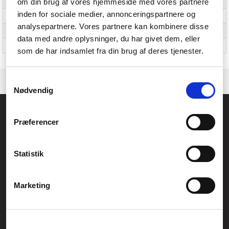
om din brug af vores hjemmeside med vores partnere
(udvendigt)
inden for sociale medier, annonceringspartnere og
UNSPSC-kode
43191515
analysepartnere. Vores partnere kan kombinere disse
Oprindelsesland
Kina
data med andre oplysninger, du har givet dem, eller
Pallens bruttovægt
615,8 kg
som de har indsamlet fra din brug af deres tjenester.
Samtykkevalg
Nødvendig
Føniks Computer Aarhus
Præferencer
CVR.: 26208637
Anelystparken 33B,
8381 Tilst
Generelle henvendelser:
Statistik
kontakt@fcomputer.dk
Service- og reklamationsafdelingen:
Marketing
service@fcomputer.dk
Sitemap