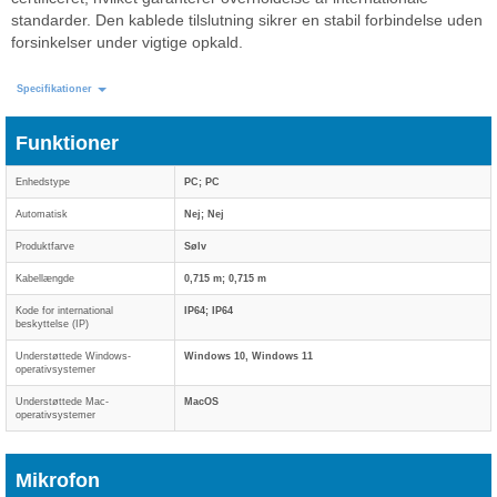
standarder. Den kablede tilslutning sikrer en stabil forbindelse uden
forsinkelser under vigtige opkald.
Specifikationer
Funktioner
Enhedstype
PC; PC
Automatisk
Nej; Nej
Produktfarve
Sølv
Kabellængde
0,715 m; 0,715 m
Kode for international
IP64; IP64
beskyttelse (IP)
Understøttede Windows-
Windows 10, Windows 11
operativsystemer
Understøttede Mac-
MacOS
operativsystemer
Mikrofon