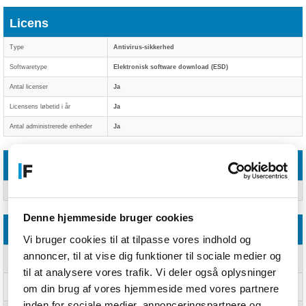
Licens
Type
Antivirus-sikkerhed
Softwaretype
Elektronisk software download (ESD)
Antal licenser
Ja
Licensens løbetid i år
Ja
Antal administrerede enheder
Ja
Funktioner
Distributionstype
Download
Denne hjemmeside bruger cookies
Systemkrav
Vi bruger cookies til at tilpasse vores indhold og
annoncer, til at vise dig funktioner til sociale medier og
Understøttede Windows-
Windows 10, Windows 11, Windows 8.1
operativsystemer
til at analysere vores trafik. Vi deler også oplysninger
Understøttede Mac-
Mac OS X 11.0 Big Sur, Mac OS X 12.0 Monterey, Mac OS X
om din brug af vores hjemmeside med vores partnere
operativsystemer
13.0 Ventura
inden for sociale medier, annonceringspartnere og