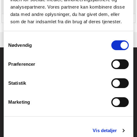
Understøttede mobile
Android 10.0, Android 11.0, Android 12.0, Android 13.0,
analysepartnere. Vores partnere kan kombinere disse
operativsystemer
Android 8.0, Android 8.1, Android 9.0, iOS 14, iOS 14.5,
iOS 15, iOS 16
data med andre oplysninger, du har givet dem, eller
64-bit computing
Ja
som de har indsamlet fra din brug af deres tjenester.
Samtykkevalg
Nødvendig
Føniks Computer Aarhus
Præferencer
CVR.: 26208637
Anelystparken 33B,
8381 Tilst
Generelle henvendelser:
Statistik
kontakt@fcomputer.dk
Service- og reklamationsafdelingen:
Marketing
service@fcomputer.dk
Sitemap
Vis detaljer
Blog
Opret reklamation