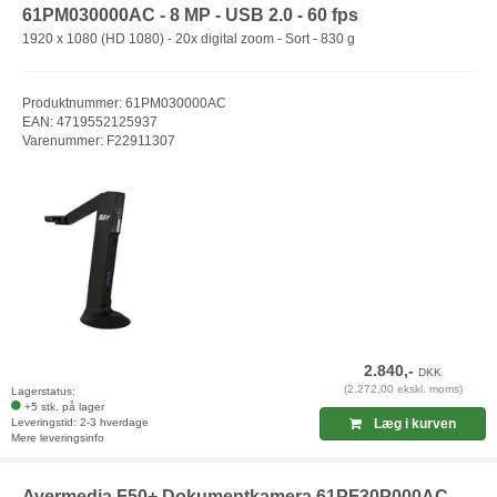
61PM030000AC - 8 MP - USB 2.0 - 60 fps
1920 x 1080 (HD 1080) - 20x digital zoom - Sort - 830 g
Produktnummer: 61PM030000AC
EAN: 4719552125937
Varenummer: F22911307
2.840,-
DKK
(2.272,00 ekskl. moms)
Lagerstatus:
+5 stk. på lager
Leveringstid: 2-3 hverdage
Læg i kurven
Mere leveringsinfo
Avermedia F50+ Dokumentkamera 61PF30P000AC -