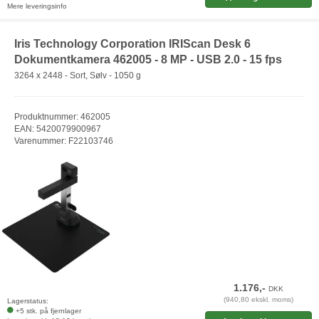
Mere leveringsinfo
Iris Technology Corporation IRIScan Desk 6
Dokumentkamera 462005 - 8 MP - USB 2.0 - 15 fps
3264 x 2448 - Sort, Sølv - 1050 g
Produktnummer: 462005
EAN: 5420079900967
Varenummer: F22103746
1.176,-
DKK
(940,80 ekskl. moms)
Lagerstatus:
+5 stk. på fjernlager