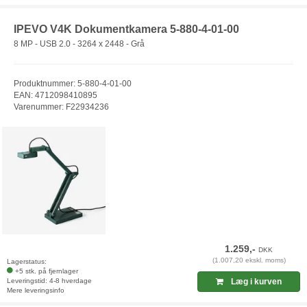
IPEVO V4K Dokumentkamera 5-880-4-01-00
8 MP - USB 2.0 - 3264 x 2448 - Grå
Produktnummer: 5-880-4-01-00
EAN: 4712098410895
Varenummer: F22934236
1.259,-
DKK
(1.007,20 ekskl. moms)
Lagerstatus:
+5 stk. på fjernlager
Leveringstid: 4-8 hverdage
Læg i kurven
Mere leveringsinfo