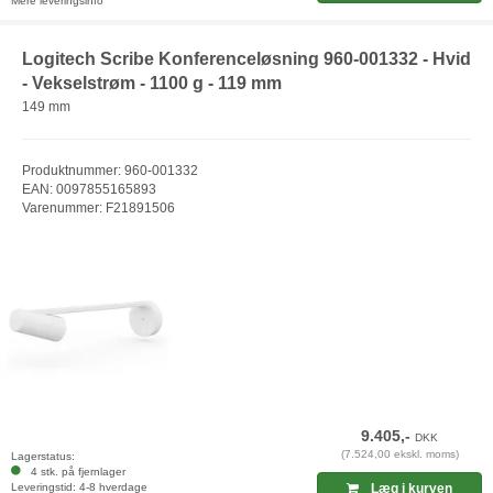
Mere leveringsinfo
Logitech Scribe Konferenceløsning 960-001332 - Hvid
- Vekselstrøm - 1100 g - 119 mm
149 mm
Produktnummer: 960-001332
EAN: 0097855165893
Varenummer: F21891506
9.405,-
DKK
(7.524,00 ekskl. moms)
Lagerstatus:
4 stk. på fjernlager
Leveringstid: 4-8 hverdage
Læg i kurven