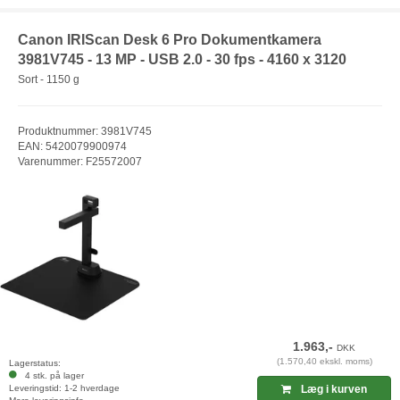
Canon IRIScan Desk 6 Pro Dokumentkamera
3981V745 - 13 MP - USB 2.0 - 30 fps - 4160 x 3120
Sort - 1150 g
Produktnummer: 3981V745
EAN: 5420079900974
Varenummer: F25572007
1.963,-
DKK
(1.570,40 ekskl. moms)
Lagerstatus:
4 stk. på lager
Leveringstid: 1-2 hverdage
Læg i kurven