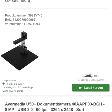
Sort, Sølv - 1050 g
Produktnummer: 3981V746
EAN: 5420079900967
Varenummer: F25571993
1.395,-
DKK
(1.116,00 ekskl. moms)
Lagerstatus:
4 stk. på lager
Leveringstid: 1-2 hverdage
Læg i kurven
Mere leveringsinfo
Avermedia U50+ Dokumentkamera 40AAPF03-BGH -
8 MP - USB 2.0 - 60 fps - 3264 x 2448 - Sort