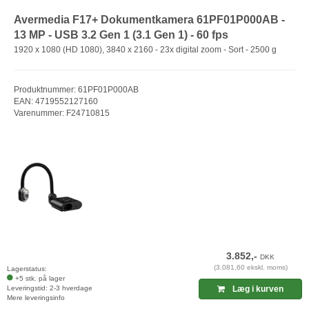
Avermedia F17+ Dokumentkamera 61PF01P000AB -
13 MP - USB 3.2 Gen 1 (3.1 Gen 1) - 60 fps
1920 x 1080 (HD 1080), 3840 x 2160 - 23x digital zoom - Sort - 2500 g
Produktnummer: 61PF01P000AB
EAN: 4719552127160
Varenummer: F24710815
3.852,-
DKK
(3.081,60 ekskl. moms)
Lagerstatus:
+5 stk. på lager
Leveringstid: 2-3 hverdage
Læg i kurven
Mere leveringsinfo