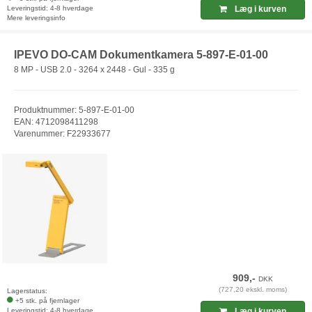
Leveringstid: 4-8 hverdage
Læg i kurven
Mere leveringsinfo
IPEVO DO-CAM Dokumentkamera 5-897-E-01-00
8 MP - USB 2.0 - 3264 x 2448 - Gul - 335 g
Produktnummer: 5-897-E-01-00
EAN: 4712098411298
Varenummer: F22933677
909,-
DKK
(727,20 ekskl. moms)
Lagerstatus:
+5 stk. på fjernlager
Leveringstid: 4-8 hverdage
Læg i kurven