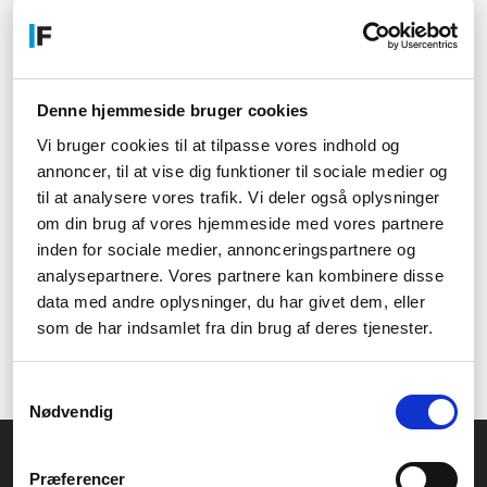
Dette gør det nemt for alle i lokalet at følge med, og et
dokumentkamera er derfor rigtig godt til at fremme teamwork og
læring som en gruppe, da det sørger for, at alle kan følge med i,
hvad der sker.
Det kan være smart med et dokumentkamera på et kontor, hvis
Denne hjemmeside bruger cookies
man ofte har fysiske dokumenter eller billeder, som man skal
arbejde sammen om. Så kan man projicere dem med
Vi bruger cookies til at tilpasse vores indhold og
dokumentkameraet, så alle mageligt kan følge med i det hele, i
annoncer, til at vise dig funktioner til sociale medier og
stedet for at man skal sidde tæt rundt om et bord. Et
til at analysere vores trafik. Vi deler også oplysninger
dokumentkamera er også oplagt i skoler og andre
om din brug af vores hjemmeside med vores partnere
undervisningsmiljøer, da det gør det nemt for hele kladsen at
inden for sociale medier, annonceringspartnere og
følge med på én gang.
analysepartnere. Vores partnere kan kombinere disse
data med andre oplysninger, du har givet dem, eller
som de har indsamlet fra din brug af deres tjenester.
Samtykkevalg
Nødvendig
Føniks Computer Aarhus
Præferencer
CVR.: 26208637