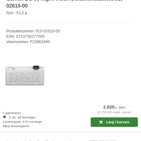
02610-00
Sort - 51.2 g
Produktnummer: 010-02610-00
EAN: 0753759277505
Varenummer: F22862660
2.820,-
DKK
(2.256,00 ekskl. moms)
Lagerstatus:
2 stk. på fjernlager
Leveringstid: 4-8 hverdage
Læg i kurven
Mere leveringsinfo