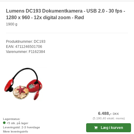
Lumens DC193 Dokumentkamera - USB 2.0 - 30 fps -
1280 x 960 - 12x digital zoom - Rød
1900 g
Produktnummer: DC193
EAN: 4711246501706
Varenummer: F1162384
6.488,-
DKK
(5.190,40 ekskl. moms)
Lagerstatus:
+5 stk. på lager
Leveringstid: 2-3 hverdage
Læg i kurven
Mere leveringsinfo