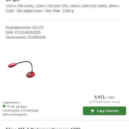
1024 x 768 (XGA), 1280 x 720 (HD 720), 1920 x 1080 (HD 1080), 3840 x
2160 - 30x digital zoom - Sort, Rød - 1300 g
Produktnummer: DC172
EAN: 4711246502505
Varenummer: F22906166
5.471,-
DKK
(4.376,80 ekskl. moms)
Lagerstatus:
+5 stk. på lager
Leveringstid: 2-3 hverdage
Læg i kurven
Mere leveringsinfo