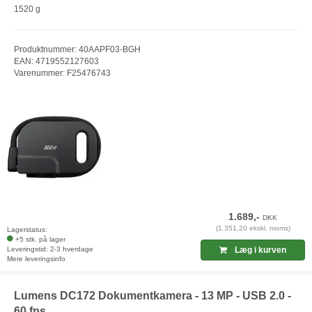
1520 g
Produktnummer: 40AAPF03-BGH
EAN: 4719552127603
Varenummer: F25476743
1.689,-
DKK
(1.351,20 ekskl. moms)
Lagerstatus:
+5 stk. på lager
Leveringstid: 2-3 hverdage
Læg i kurven
Mere leveringsinfo
Lumens DC172 Dokumentkamera - 13 MP - USB 2.0 -
60 fps