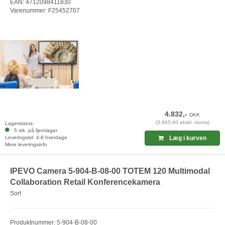
EAN: 4712098411830
Varenummer: F25452707
4.832,-
DKK
(3.865,60 ekskl. moms)
Lagerstatus:
5 stk. på fjernlager
Leveringstid: 4-8 hverdage
Læg i kurven
Mere leveringsinfo
IPEVO Camera 5-904-B-08-00 TOTEM 120 Multimodal
Collaboration Retail Konferencekamera
Sort
Produktnummer: 5-904-B-08-00