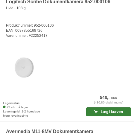
Logitech Scribe Dokumentkamera 952-000106
Hvid - 108 g
Produktnummer: 952-000106
EAN: 0097855168726
Varenummer: F22252417
546,-
DKK
(436,80 ekskl. moms)
Lagerstatus:
+5 stk. på lager
Leveringstid: 1-2 hverdage
Læg i kurven
Mere leveringsinfo
Avermedia M11-8MV Dokumentkamera