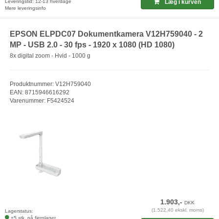
Leveringstid: 12-13 hverdage
Læg i kurven
Mere leveringsinfo
EPSON ELPDC07 Dokumentkamera V12H759040 - 2
MP - USB 2.0 - 30 fps - 1920 x 1080 (HD 1080)
8x digital zoom - Hvid - 1000 g
Produktnummer: V12H759040
EAN: 8715946616292
Varenummer: F5424524
1.903,-
DKK
(1.522,40 ekskl. moms)
Lagerstatus:
+5 stk. på fjernlager