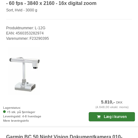
- 60 fps - 3840 x 2160 - 16x digital zoom
Sort, Hvid - 3000 g
Produktnummer: L-12G
EAN: 4560353282974
Varenummer: F23290395
5.810,-
DKK
(4.648,00 ekskl. moms)
Lagerstatus:
+5 stk. på fjernlager
Leveringstid: 4-8 hverdage
Læg i kurven
Mere leveringsinfo
Garmin BC 50 Night Vision Dokumentkamera 010-