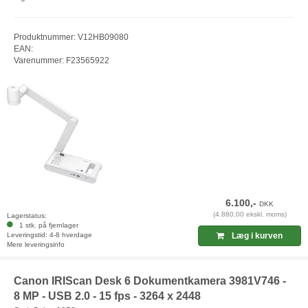
Produktnummer: V12HB09080
EAN:
Varenummer: F23565922
6.100,-
DKK
(4.880,00 ekskl. moms)
Lagerstatus:
1 stk. på fjernlager
Leveringstid: 4-8 hverdage
Læg i kurven
Mere leveringsinfo
Canon IRIScan Desk 6 Dokumentkamera 3981V746 -
8 MP - USB 2.0 - 15 fps - 3264 x 2448