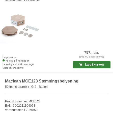
Varenummer: F21904618
757,-
DKK
(605,60 ekskl. moms)
Lagerstatus:
+5 stk. på fjernlager
Leveringstid: 4-8 hverdage
Læg i kurven
Mere leveringsinfo
Maclean MCE123 Stemningsbelysning
50 lm - 6 pære(r ) - Grå - Batteri
Produktnummer: MCE123
EAN: 5902211104063
Varenummer: F7050978