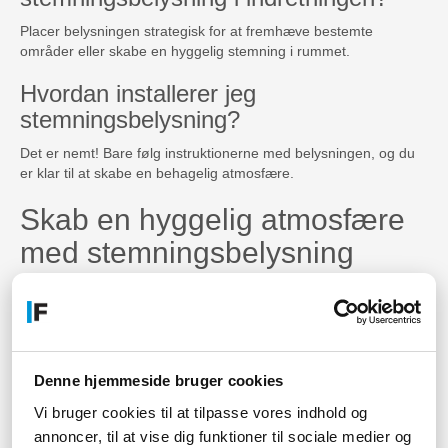
Placer belysningen strategisk for at fremhæve bestemte
områder eller skabe en hyggelig stemning i rummet.
Hvordan installerer jeg
stemningsbelysning?
Det er nemt! Bare følg instruktionerne med belysningen, og du
er klar til at skabe en behagelig atmosfære.
Skab en hyggelig atmosfære
med stemningsbelysning
Opgrader dit hjem med stemningsbelysning, der kan forvandle
ethvert rum til et hyggeligt og afslappende sted.
Forbedr dit velvære med
passende belysning
Denne hjemmeside bruger cookies
Vi bruger cookies til at tilpasse vores indhold og
Oplev fordelene ved stemningsbelysning, der kan hjælpe med at
annoncer, til at vise dig funktioner til sociale medier og
reducere stress og skabe en behagelig atmosfære for