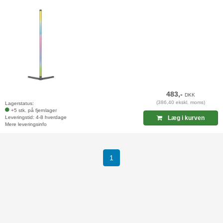
483,-
DKK
(386,40 ekskl. moms)
Lagerstatus:
+5 stk. på fjernlager
Leveringstid: 4-8 hverdage
Læg i kurven
Mere leveringsinfo
(current)
1