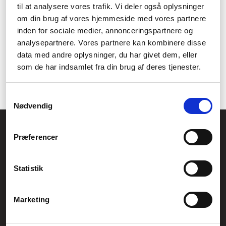
til at analysere vores trafik. Vi deler også oplysninger
afslapning.
om din brug af vores hjemmeside med vores partnere
Fremhæv din indretning med
inden for sociale medier, annonceringspartnere og
analysepartnere. Vores partnere kan kombinere disse
stemningsbelysning
data med andre oplysninger, du har givet dem, eller
som de har indsamlet fra din brug af deres tjenester.
Lys op i dit hjem med stilfuld og effektiv stemningsbelysning, der
kan tilføje et unikt præg til din indretning.
Samtykkevalg
Nødvendig
Føniks Computer Aarhus
Præferencer
CVR.: 26208637
Anelystparken 33B,
8381 Tilst
Generelle henvendelser:
Statistik
kontakt@fcomputer.dk
Service- og reklamationsafdelingen:
Marketing
service@fcomputer.dk