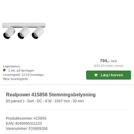
794,-
DKK
(635,20 ekskl. moms)
Lagerstatus:
1 stk. på fjernlager
Leveringstid: 12-13 hverdage
Læg i kurven
Mere leveringsinfo
Realpower 415856 Stemningsbelysning
60 pære(r ) - Sort - DC - 8 W - 1047 mm - 30 mm
Produktnummer: 415856
EAN: 4040895011152
Varenummer: F24909266