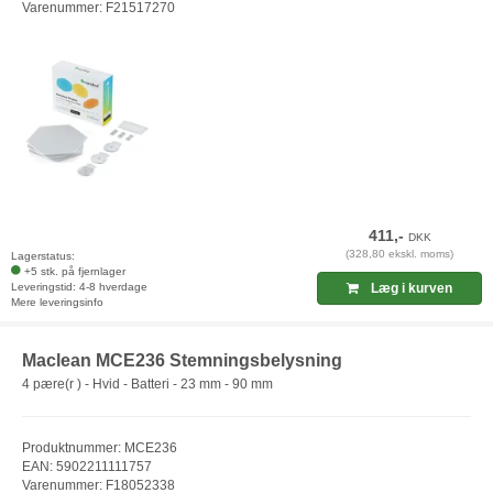
Varenummer: F21517270
411,-
DKK
(328,80 ekskl. moms)
Lagerstatus:
+5 stk. på fjernlager
Leveringstid: 4-8 hverdage
Læg i kurven
Mere leveringsinfo
Maclean MCE236 Stemningsbelysning
4 pære(r ) - Hvid - Batteri - 23 mm - 90 mm
Produktnummer: MCE236
EAN: 5902211111757
Varenummer: F18052338