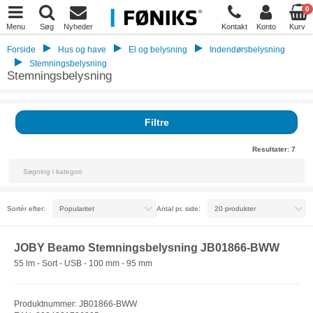
0
Menu
Søg
Nyheder
Kontakt
Konto
Kurv
Forside
Hus og have
El og belysning
Indendørsbelysning
Stemningsbelysning
Stemningsbelysning
Filtre
Resultater:
7
Sortér efter:
Antal pr. side:
JOBY Beamo Stemningsbelysning JB01866-BWW
55 lm - Sort - USB - 100 mm - 95 mm
Produktnummer: JB01866-BWW