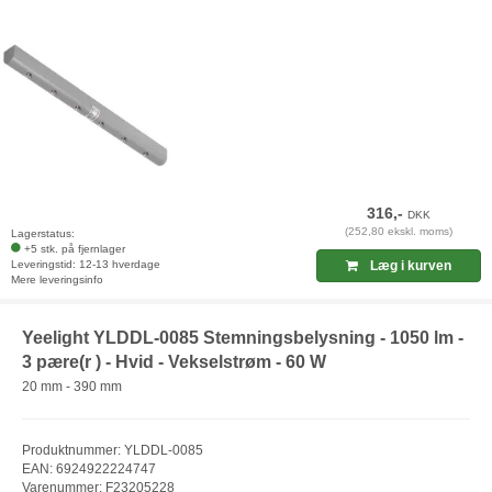
316,-
DKK
(252,80 ekskl. moms)
Lagerstatus:
+5 stk. på fjernlager
Leveringstid: 12-13 hverdage
Læg i kurven
Mere leveringsinfo
Yeelight YLDDL-0085 Stemningsbelysning - 1050 lm -
3 pære(r ) - Hvid - Vekselstrøm - 60 W
20 mm - 390 mm
Produktnummer: YLDDL-0085
EAN: 6924922224747
Varenummer: F23205228