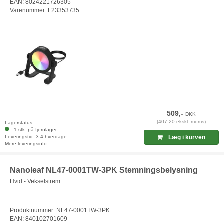
EAN: 8024221726305
Varenummer: F23353735
509,-
DKK
(407,20 ekskl. moms)
Lagerstatus:
1 stk. på fjernlager
Leveringstid: 3-4 hverdage
Læg i kurven
Mere leveringsinfo
Nanoleaf NL47-0001TW-3PK Stemningsbelysning
Hvid - Vekselstrøm
Produktnummer: NL47-0001TW-3PK
EAN: 840102701609