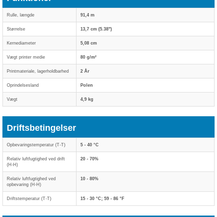
Rulle, længde
91,4 m
Størrelse
13,7 cm (5.38")
Kernediameter
5,08 cm
Vægt printer medie
80 g/m²
Printmateriale, lagerholdbarhed
2 År
Oprindelsesland
Polen
Vægt
4,9 kg
Driftsbetingelser
Opbevaringstemperatur (T-T)
5 - 40 °C
Relativ luftfugtighed ved drift
20 - 70%
(H-H)
Relativ luftfugtighed ved
10 - 80%
opbevaring (H-H)
Driftstemperatur (T-T)
15 - 30 °C; 59 - 86 °F