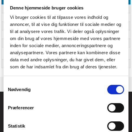
Denne hjemmeside bruger cookies
Kernestørrelse (britisk standard)
2"
Vi bruger cookies til at tilpasse vores indhold og
Printmateriale, lysstyrke
110%
annoncer, til at vise dig funktioner til sociale medier og
Produkter pr. palle
48 stk
til at analysere vores trafik. Vi deler også oplysninger
Kun detail
Nej
om din brug af vores hjemmeside med vores partnere
Printmateriale, hvidhed
160
inden for sociale medier, annonceringspartnere og
analysepartnere. Vores partnere kan kombinere disse
Printmateriale,
91%
uigennemsigtighed
data med andre oplysninger, du har givet dem, eller
Mængde pr. kasse
Ja
som de har indsamlet fra din brug af deres tjenester.
Samtykkevalg
Nødvendig
Føniks Computer Aarhus
Præferencer
CVR.: 26208637
Anelystparken 33B,
8381 Tilst
Generelle henvendelser:
Statistik