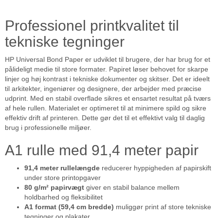
Professionel printkvalitet til
tekniske tegninger
HP Universal Bond Paper er udviklet til brugere, der har brug for et
pålideligt medie til store formater. Papiret løser behovet for skarpe
linjer og høj kontrast i tekniske dokumenter og skitser. Det er ideelt
til arkitekter, ingeniører og designere, der arbejder med præcise
udprint. Med en stabil overflade sikres et ensartet resultat på tværs
af hele rullen. Materialet er optimeret til at minimere spild og sikre
effektiv drift af printeren. Dette gør det til et effektivt valg til daglig
brug i professionelle miljøer.
A1 rulle med 91,4 meter papir
91,4 meter rullelængde
reducerer hyppigheden af papirskift
under store printopgaver
80 g/m² papirvægt
giver en stabil balance mellem
holdbarhed og fleksibilitet
A1 format (59,4 cm bredde)
muliggør print af store tekniske
tegninger og plakater