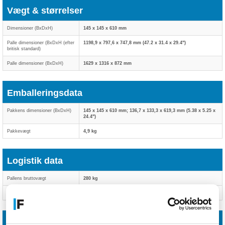
Vægt & størrelser
Dimensioner (BxDxH)
145 x 145 x 610 mm
Palle dimensioner (BxDxH (efter
1198,9 x 797,6 x 747,8 mm (47.2 x 31.4 x 29.4")
britisk standard)
Palle dimensioner (BxDxH)
1629 x 1316 x 872 mm
Emballeringsdata
Pakkens dimensioner (BxDxH)
145 x 145 x 610 mm; 136,7 x 133,3 x 619,3 mm (5.38 x 5.25 x
24.4")
Pakkevægt
4,9 kg
Logistik data
Pallens bruttovægt
280 kg
Harmoniseret systemkode (HS)
48025590
Andre funktioner