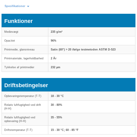
Specifikationer
Funktioner
Medievægt
235 g/m²
Opacitet
96%
Printmedie, glansniveau
Satin (60°) > 20 ifølge testmetoden ASTM D-523
Printmateriale, lagerholdbarhed
2 År
Tykkelse af printmedier
232 µm
Driftsbetingelser
Opbevaringstemperatur (T-T)
18 - 30 °C
Relativ luftfugtighed ved drift
30 - 80%
(H-H)
Relativ luftfugtighed ved
35 - 55%
opbevaring (H-H)
Driftstemperatur (T-T)
15 - 30 °C; 60 - 85 °F