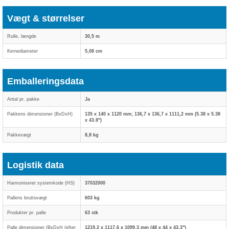
Vægt & størrelser
Rulle, længde
30,5 m
Kernediameter
5,08 cm
Emballeringsdata
Antal pr. pakke
Ja
Pakkens dimensioner (BxDxH)
135 x 140 x 1120 mm; 136,7 x 136,7 x 1111,2 mm (5.38 x 5.38
x 43.8")
Pakkevægt
8,8 kg
Logistik data
Harmoniseret systemkode (HS)
37032000
Pallens bruttovægt
603 kg
Produkter pr. palle
63 stk
Palle dimensioner (BxDxH (efter
1219,2 x 1117,6 x 1099,3 mm (48 x 44 x 43.3")