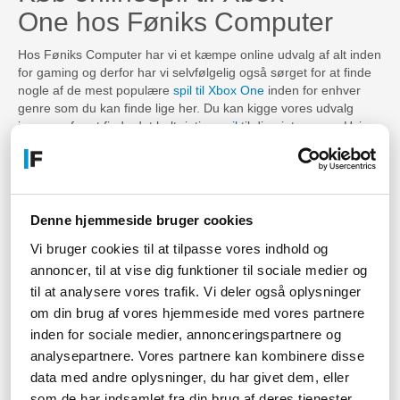
One hos Føniks Computer
Hos Føniks Computer har vi et kæmpe online udvalg af alt inden
for gaming og derfor har vi selvfølgelig også sørget for at finde
nogle af de mest populære
spil til Xbox One
inden for enhver
genre som du kan finde lige her. Du kan kigge vores udvalg
igennem for at finde det helt rigtige
spil
til dine interesser. Hvis
du er vild med at game med vennerne online og gerne på en
konsol, så er et onlinespil til Xbox One et oplagt valg for dig der
har denne Xbox derhjemme. Vores udvalg af onlinespil til Xbox
One kommer i flere forskellige genre så du nemt kan vælge den
genre du foretrækker samtidig med at det kan spilles online med
Denne hjemmeside bruger cookies
venner verdenover.
Vi bruger cookies til at tilpasse vores indhold og
Find dit nye onlinespil til Xbox One hos Føniks Computer her på
annoncer, til at vise dig funktioner til sociale medier og
siden!
til at analysere vores trafik. Vi deler også oplysninger
Har du spørgsmål?
om din brug af vores hjemmeside med vores partnere
inden for sociale medier, annonceringspartnere og
Hvis du er interesseret i vores udvalg men har spørgsmål til
analysepartnere. Vores partnere kan kombinere disse
vores sortiment, leveringstid, eller noget tredje, så kan du altid
data med andre oplysninger, du har givet dem, eller
skrive til os på mail eller chat, eller sågar ringe til os. Vi sidder
som de har indsamlet fra din brug af deres tjenester.
parate til at svare på alle dine spørgsmål - du finder vores