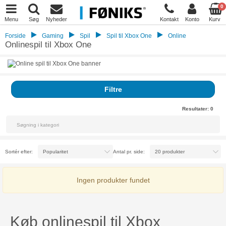
0
Menu
Søg
Nyheder
Kontakt
Konto
Kurv
Forside
Gaming
Spil
Spil til Xbox One
Online
Onlinespil til Xbox One
Filtre
Resultater:
0
Sortér efter:
Antal pr. side:
Ingen produkter fundet
Køb onlinespil til Xbox